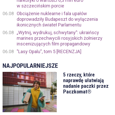
narkotyki o wartości 6,3 mln euro
w szczecińskim porcie
06.08
Obciążenie nuklearne i fala upałów
doprowadziły Budapeszt do wyłączenia
ikonicznych świateł Parlamentu
06.08
„Wytnij, wydrukuj, schwytany”: ukraińscy
marines przechwycili rosyjskich żołnierzy
inscenizujących film propagandowy
06.08
"Lasy Opalu", tom 5 [RECENZJA]
NAJPOPULARNIEJSZE
5 rzeczy, które
naprawdę ułatwiają
nadanie paczki przez
Paczkomat®