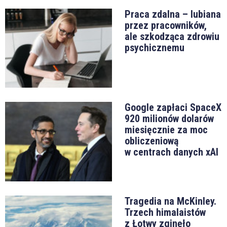
Praca zdalna – lubiana
przez pracowników,
ale szkodząca zdrowiu
psychicznemu
Google zapłaci SpaceX
920 milionów dolarów
miesięcznie za moc
obliczeniową
w centrach danych xAI
Tragedia na McKinley.
Trzech himalaistów
z Łotwy zginęło