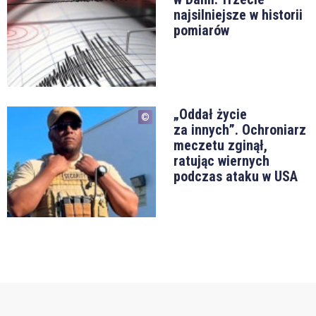
najsilniejsze w historii
pomiarów
„Oddał życie
za innych”. Ochroniarz
meczetu zginął,
ratując wiernych
podczas ataku w USA