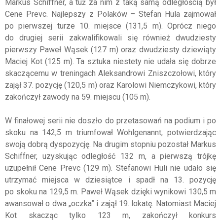
Markus Schiffner, a tuż za nim z taką samą odległością był
Cene Prevc. Najlepszy z Polaków – Stefan Hula zajmował
po pierwszej turze 10. miejsce (131,5 m). Oprócz niego
do drugiej serii zakwalifikowali się również dwudziesty
pierwszy Paweł Wąsek (127 m) oraz dwudziesty dziewiąty
Maciej Kot (125 m). Ta sztuka niestety nie udała się dobrze
skaczącemu w treningach Aleksandrowi Zniszczołowi, który
zajął 37. pozycję (120,5 m) oraz Karolowi Niemczykowi, który
zakończył zawody na 59. miejscu (105 m).
W finałowej serii nie doszło do przetasowań na podium i po
skoku na 142,5 m triumfował Wohlgenannt, potwierdzając
swoją dobrą dyspozycję. Na drugim stopniu pozostał Markus
Schiffner, uzyskując odległość 132 m, a pierwszą trójkę
uzupełnił Cene Prevc (129 m). Stefanowi Huli nie udało się
utrzymać miejsca w dziesiątce i spadł na 13. pozycję
po skoku na 129,5 m. Paweł Wąsek dzięki wynikowi 130,5 m
awansował o dwa „oczka” i zajął 19. lokatę. Natomiast Maciej
Kot skacząc tylko 123 m, zakończył konkurs