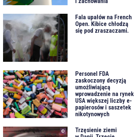
i zachowania
Fala upałów na French
Open. Kibice chłodzą
się pod zraszaczami.
Personel FDA
zaskoczony decyzją
umożliwiającą
wprowadzenie na rynek
USA większej liczby e-
papierosów i saszetek
nikotynowych
Trzęsienie ziemi
w Danii. Trzecie