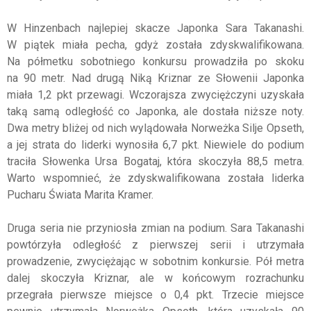
W Hinzenbach najlepiej skacze Japonka Sara Takanashi.
W piątek miała pecha, gdyż została zdyskwalifikowana.
Na półmetku sobotniego konkursu prowadziła po skoku
na 90 metr. Nad drugą Niką Kriznar ze Słowenii Japonka
miała 1,2 pkt przewagi. Wczorajsza zwyciężczyni uzyskała
taką samą odległość co Japonka, ale dostała niższe noty.
Dwa metry bliżej od nich wylądowała Norweżka Silje Opseth,
a jej strata do liderki wynosiła 6,7 pkt. Niewiele do podium
traciła Słowenka Ursa Bogataj, która skoczyła 88,5 metra.
Warto wspomnieć, że zdyskwalifikowana została liderka
Pucharu Świata Marita Kramer.
Druga seria nie przyniosła zmian na podium. Sara Takanashi
powtórzyła odległość z pierwszej serii i utrzymała
prowadzenie, zwyciężając w sobotnim konkursie. Pół metra
dalej skoczyła Kriznar, ale w końcowym rozrachunku
przegrała pierwsze miejsce o 0,4 pkt. Trzecie miejsce