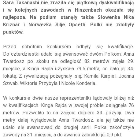
Sara Takanashi nie zraziła się piątkową dyskwalifikacją
i w kolejnych zawodach w Hinzenbach okazała się
najlepsza. Na podium stanęły także Słowenka Nika
Kriznar i Norweżka Silje Opseth. Polki nie zdobyły
punktów.
Przed sobotnim konkursem odbyły się kwalifikacje.
Do czterdziestki udało się awansować dwóm Polkom: Anna
Twardosz po skoku na odległość 82 metrów zajęła 29.
miejsce, a Kinga Rajda uzyskała 79,5 metra, co dało jej 34.
lokatę. Z rywalizacją pożegnały się: Kamila Karpiel, Joanna
Szwab, Wiktoria Przybyła i Nicole Konderla.
W konkursie dwie nasze reprezentantki lądowały bliżej niż
w kwalifikacjach. Kinga Rajda w swojej próbie osiągnęła 76
metrów. Pozwoliło to na zajęcie dopiero 33. pozycji. Dwa
metry dalej wylądowała Anna Twardosz, ale jej także nie
udało się awansować do drugiej serii. Polka zakończyła
zawody na 31. miejscu, a do awansu zabrakło jej 0,9 pkt.