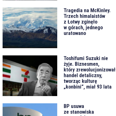
Tragedia na McKinley.
Trzech himalaistów
z Łotwy zginęło
w górach, jednego
uratowano
Toshifumi Suzuki nie
żyje. Biznesmen,
który zrewolucjonizował
handel detaliczny,
tworząc kulturę
„konbini”, miał 93 lata
BP usuwa
ze stanowiska