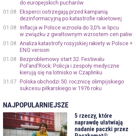
do europejskich pucharów
01.08
Eksperci ostrzegają przed kampanią
dezinformacyjną po katastrofie rakietowej
01.08
Inflacja w Polsce wzrosła do 3,0% w lipcu
w związku z gwałtownym wzrostem cen paliw
01.08
Analiza katastrofy rosyjskiej rakiety w Polsce +
ENG version
01.08
Bezproblemowy start 32. Festiwalu
Pol'and'Rock: Policja i zespoły medyczne
kierują się na lotnisko w Czaplinku
31.07
Polska obchodzi 50. rocznicę olimpijskiego
sukcesu piłkarskiego w 1976 roku
NAJPOPULARNIEJSZE
5 rzeczy, które
naprawdę ułatwiają
nadanie paczki przez
Paczkomat®