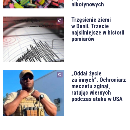
nikotynowych
Trzęsienie ziemi
w Danii. Trzecie
najsilniejsze w historii
pomiarów
„Oddał życie
za innych”. Ochroniarz
meczetu zginął,
ratując wiernych
podczas ataku w USA