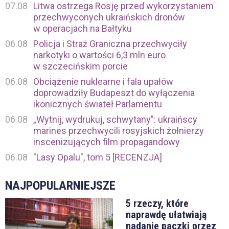
07.08
Litwa ostrzega Rosję przed wykorzystaniem
przechwyconych ukraińskich dronów
w operacjach na Bałtyku
06.08
Policja i Straż Graniczna przechwyciły
narkotyki o wartości 6,3 mln euro
w szczecińskim porcie
06.08
Obciążenie nuklearne i fala upałów
doprowadziły Budapeszt do wyłączenia
ikonicznych świateł Parlamentu
06.08
„Wytnij, wydrukuj, schwytany”: ukraińscy
marines przechwycili rosyjskich żołnierzy
inscenizujących film propagandowy
06.08
"Lasy Opalu", tom 5 [RECENZJA]
NAJPOPULARNIEJSZE
5 rzeczy, które
naprawdę ułatwiają
nadanie paczki przez