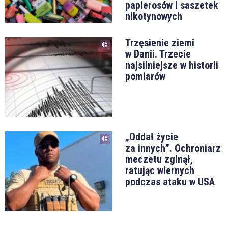
papierosów i saszetek
nikotynowych
Trzęsienie ziemi
w Danii. Trzecie
najsilniejsze w historii
pomiarów
„Oddał życie
za innych”. Ochroniarz
meczetu zginął,
ratując wiernych
podczas ataku w USA