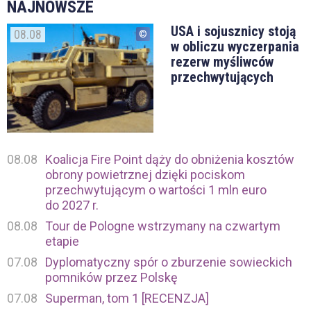
NAJNOWSZE
USA i sojusznicy stoją
08.08
w obliczu wyczerpania
rezerw myśliwców
przechwytujących
08.08
Koalicja Fire Point dąży do obniżenia kosztów
obrony powietrznej dzięki pociskom
przechwytującym o wartości 1 mln euro
do 2027 r.
08.08
Tour de Pologne wstrzymany na czwartym
etapie
07.08
Dyplomatyczny spór o zburzenie sowieckich
pomników przez Polskę
07.08
Superman, tom 1 [RECENZJA]