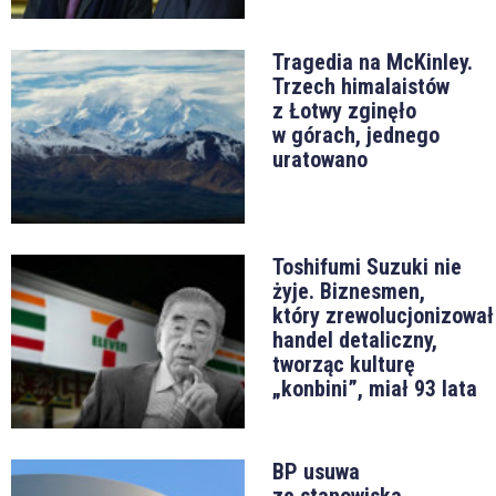
Tragedia na McKinley.
Trzech himalaistów
z Łotwy zginęło
w górach, jednego
uratowano
Toshifumi Suzuki nie
żyje. Biznesmen,
który zrewolucjonizował
handel detaliczny,
tworząc kulturę
„konbini”, miał 93 lata
BP usuwa
ze stanowiska