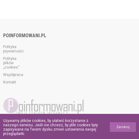
POINFORMOWANI.PL
Polityka
prywatności
Polityka
plików
„cookies”
Współpraca
Kontakt
Używamy plików cookies, by ułatwić korzystanie z
© 2026 poinformowani.pl.
naszego serwisu. Jeśli nie chcesz, by pliki cookies były
Zamknij
Wszelkie prawa zastrzeżone.
zapisywane na Twoim dysku zmień ustawienia swojej
przeglądarki.