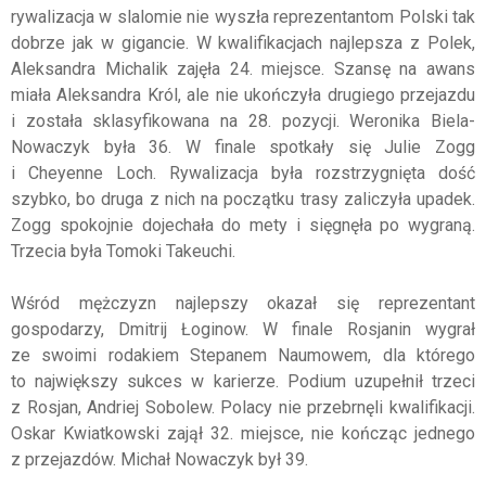
rywalizacja w slalomie nie wyszła reprezentantom Polski tak
dobrze jak w gigancie. W kwalifikacjach najlepsza z Polek,
Aleksandra Michalik zajęła 24. miejsce. Szansę na awans
miała Aleksandra Król, ale nie ukończyła drugiego przejazdu
i została sklasyfikowana na 28. pozycji. Weronika Biela-
Nowaczyk była 36. W finale spotkały się Julie Zogg
i Cheyenne Loch. Rywalizacja była rozstrzygnięta dość
szybko, bo druga z nich na początku trasy zaliczyła upadek.
Zogg spokojnie dojechała do mety i sięgnęła po wygraną.
Trzecia była Tomoki Takeuchi.
Wśród mężczyzn najlepszy okazał się reprezentant
gospodarzy, Dmitrij Łoginow. W finale Rosjanin wygrał
ze swoimi rodakiem Stepanem Naumowem, dla którego
to największy sukces w karierze. Podium uzupełnił trzeci
z Rosjan, Andriej Sobolew. Polacy nie przebrnęli kwalifikacji.
Oskar Kwiatkowski zajął 32. miejsce, nie kończąc jednego
z przejazdów. Michał Nowaczyk był 39.