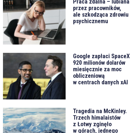
Praca zdalna – lubiana
przez pracowników,
ale szkodząca zdrowiu
psychicznemu
Google zapłaci SpaceX
920 milionów dolarów
miesięcznie za moc
obliczeniową
w centrach danych xAI
Tragedia na McKinley.
Trzech himalaistów
z Łotwy zginęło
w górach, jednego