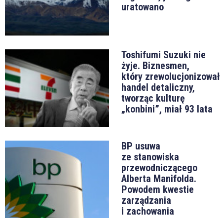
uratowano
Toshifumi Suzuki nie
żyje. Biznesmen,
który zrewolucjonizował
handel detaliczny,
tworząc kulturę
„konbini”, miał 93 lata
BP usuwa
ze stanowiska
przewodniczącego
Alberta Manifolda.
Powodem kwestie
zarządzania
i zachowania