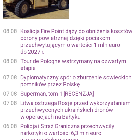
08.08
Koalicja Fire Point dąży do obniżenia kosztów
obrony powietrznej dzięki pociskom
przechwytującym o wartości 1 mln euro
do 2027 r.
08.08
Tour de Pologne wstrzymany na czwartym
etapie
07.08
Dyplomatyczny spór o zburzenie sowieckich
pomników przez Polskę
07.08
Superman, tom 1 [RECENZJA]
07.08
Litwa ostrzega Rosję przed wykorzystaniem
przechwyconych ukraińskich dronów
w operacjach na Bałtyku
06.08
Policja i Straż Graniczna przechwyciły
narkotyki o wartości 6,3 mln euro
w szczecińskim porcie