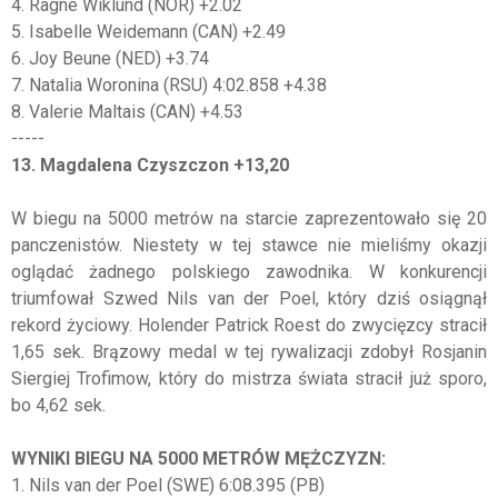
4. Ragne Wiklund (NOR) +2.02
5. Isabelle Weidemann (CAN) +2.49
6. Joy Beune (NED) +3.74
7. Natalia Woronina (RSU) 4:02.858 +4.38
8. Valerie Maltais (CAN) +4.53
-----
13. Magdalena Czyszczon +13,20
W biegu na 5000 metrów na starcie zaprezentowało się 20
panczenistów. Niestety w tej stawce nie mieliśmy okazji
oglądać żadnego polskiego zawodnika. W konkurencji
triumfował Szwed Nils van der Poel, który dziś osiągnął
rekord życiowy. Holender Patrick Roest do zwycięzcy stracił
1,65 sek. Brązowy medal w tej rywalizacji zdobył Rosjanin
Siergiej Trofimow, który do mistrza świata stracił już sporo,
bo 4,62 sek.
WYNIKI BIEGU NA 5000 METRÓW MĘŻCZYZN:
1. Nils van der Poel (SWE) 6:08.395 (PB)