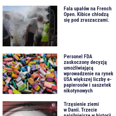
Fala upałów na French
Open. Kibice chłodzą
się pod zraszaczami.
Personel FDA
zaskoczony decyzją
umożliwiającą
wprowadzenie na rynek
USA większej liczby e-
papierosów i saszetek
nikotynowych
Trzęsienie ziemi
w Danii. Trzecie
najsilniejsze w historii