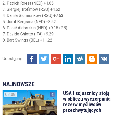
2. Patrick Roest (NED) +1.65
3. Siergiej Trofimow (RSU) +4.62
4. Daniła Siemierikow (RSU) +7.63
5. Jorrit Bergsma (NED) +8.52
6. Daniił Aldoszkin (NED) +9.15 (PB)
7. Davide Ghiotto (ITA) +9.29
8. Bart Swings (BEL) +11.22
NAJNOWSZE
USA i sojusznicy stoją
08.08
w obliczu wyczerpania
rezerw myśliwców
przechwytujących