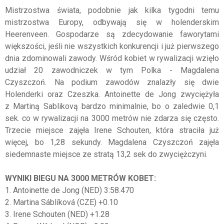
Mistrzostwa świata, podobnie jak kilka tygodni temu
mistrzostwa Europy, odbywają się w holenderskim
Heerenveen. Gospodarze są zdecydowanie faworytami
większości, jeśli nie wszystkich konkurencji i już pierwszego
dnia zdominowali zawody. Wśród kobiet w rywalizacji wzięło
udział 20 zawodniczek w tym Polka - Magdalena
Czyszczoń. Na podium zawodów znalazły się dwie
Holenderki oraz Czeszka. Antoinette de Jong zwyciężyła
z Martiną Sablikovą bardzo minimalnie, bo o zaledwie 0,1
sek. co w rywalizacji na 3000 metrów nie zdarza się często.
Trzecie miejsce zajęła Irene Schouten, która straciła już
więcej, bo 1,28 sekundy. Magdalena Czyszczoń zajęła
siedemnaste miejsce ze stratą 13,2 sek do zwyciężczyni.
WYNIKI BIEGU NA 3000 METRÓW KOBET:
1. Antoinette de Jong (NED) 3:58.470
2. Martina Sáblíková (CZE) +0.10
3. Irene Schouten (NED) +1.28