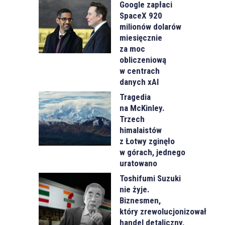
Google zapłaci
SpaceX 920
milionów dolarów
miesięcznie
za moc
obliczeniową
w centrach
danych xAI
Tragedia
na McKinley.
Trzech
himalaistów
z Łotwy zginęło
w górach, jednego
uratowano
Toshifumi Suzuki
nie żyje.
Biznesmen,
który zrewolucjonizował
handel detaliczny,