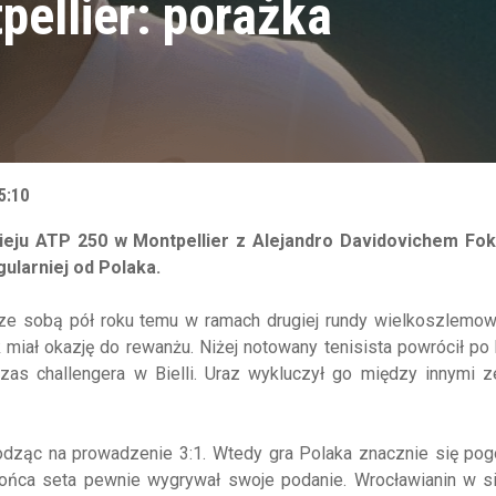
pellier: porażka
5:10
ieju ATP 250 w Montpellier z Alejandro Davidovichem Foki
gularniej od Polaka.
li ze sobą pół roku temu w ramach drugiej rundy wielkoszlem
miał okazję do rewanżu. Niżej notowany tenisista powrócił po 
czas challengera w Bielli. Uraz wykluczył go między innymi z
dząc na prowadzenie 3:1. Wtedy gra Polaka znacznie się pogo
końca seta pewnie wygrywał swoje podanie. Wrocławianin w 