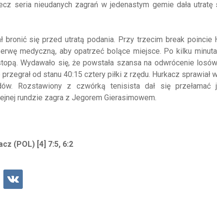
lecz seria nieudanych zagrań w jedenastym gemie dała utratę
 bronić się przed utratą podania. Przy trzecim break poincie
przerwę medyczną, aby opatrzeć bolące miejsce. Po kilku minuta
stopą. Wydawało się, że powstała szansa na odwrócenie losó
przegrał od stanu 40:15 cztery piłki z rzędu. Hurkacz sprawiał 
dów. Rozstawiony z czwórką tenisista dał się przełamać 
lejnej rundzie zagra z Jegorem Gierasimowem.
z (POL) [4] 7:5, 6:2