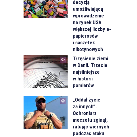
decyzją
umożliwiającą
wprowadzenie
na rynek USA
większej liczby e-
papierosów
i saszetek
nikotynowych
Trzęsienie ziemi
w Danii. Trzecie
najsilniejsze
w historii
pomiarów
„Oddał życie
za innych”.
Ochroniarz
meczetu zginął,
ratując wiernych
podczas ataku