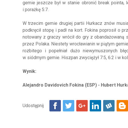
gemie jeszcze był w stanie obronić break pointa, 
i porażkę 5:7.
W trzecim gemie drugiej partii Hurkacz znów musiał
podkręcił stopę i padł na kort. Fokina poprosił o 
notowany z graczy wrócił do gry z obandażowaną 
przez Polaka. Niestety wrocławianin w piątym gemie 
rozbitego i popełniał dużo niewymuszonych błę
w siódmym gemie. Hiszpan zwyciężył 7:5, 6:2 i w ko
Wynik:
Alejandro Davidovich Fokina (ESP) - Hubert Hurkac