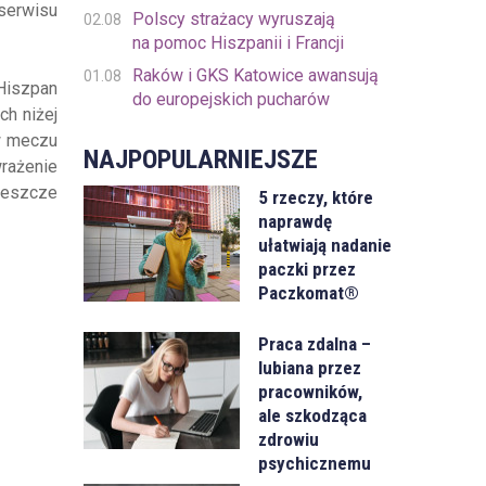
 serwisu
Polscy strażacy wyruszają
02.08
na pomoc Hiszpanii i Francji
Raków i GKS Katowice awansują
01.08
 Hiszpan
do europejskich pucharów
ch niżej
w meczu
NAJPOPULARNIEJSZE
wrażenie
jeszcze
5 rzeczy, które
naprawdę
ułatwiają nadanie
paczki przez
Paczkomat®
Praca zdalna –
lubiana przez
pracowników,
ale szkodząca
zdrowiu
psychicznemu