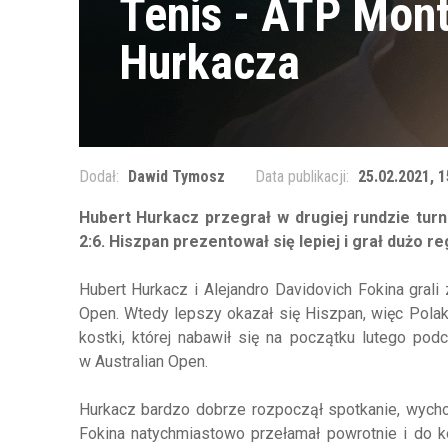
Tenis - ATP Mont
Hurkacza
Dodał:
Dawid Tymosz
Data publikacji:
25.02.2021, 1
Hubert Hurkacz przegrał w drugiej rundzie turn
2:6. Hiszpan prezentował się lepiej i grał dużo re
Hubert Hurkacz i Alejandro Davidovich Fokina gra
Open. Wtedy lepszy okazał się Hiszpan, więc Polak 
kostki, której nabawił się na początku lutego pod
w Australian Open.
Hurkacz bardzo dobrze rozpoczął spotkanie, wycho
Fokina natychmiastowo przełamał powrotnie i do 