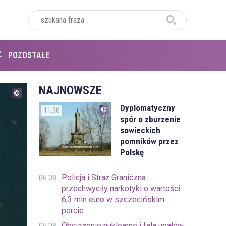
POZOSTAŁE
NAJNOWSZE
Dyplomatyczny
11:36
spór o zburzenie
sowieckich
pomników przez
Polskę
Policja i Straż Graniczna
06.08
przechwyciły narkotyki o wartości
6,3 mln euro w szczecińskim
porcie
Obciążenie nuklearne i fala upałów