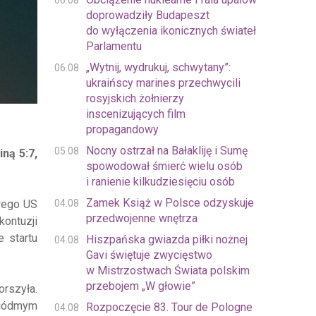
06.08
doprowadziły Budapeszt
do wyłączenia ikonicznych świateł
Parlamentu
„Wytnij, wydrukuj, schwytany”:
06.08
ukraińscy marines przechwycili
rosyjskich żołnierzy
inscenizujących film
propagandowy
Nocny ostrzał na Bałakliję i Sumę
05.08
ną 5:7,
spowodował śmierć wielu osób
i ranienie kilkudziesięciu osób
Zamek Książ w Polsce odzyskuje
04.08
owego US
przedwojenne wnętrza
kontuzji
e startu
Hiszpańska gwiazda piłki nożnej
04.08
Gavi świętuje zwycięstwo
w Mistrzostwach Świata polskim
przebojem „W głowie”
rszyła.
siódmym
Rozpoczęcie 83. Tour de Pologne
04.08