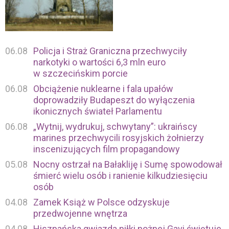
06.08
Policja i Straż Graniczna przechwyciły
narkotyki o wartości 6,3 mln euro
w szczecińskim porcie
06.08
Obciążenie nuklearne i fala upałów
doprowadziły Budapeszt do wyłączenia
ikonicznych świateł Parlamentu
06.08
„Wytnij, wydrukuj, schwytany”: ukraińscy
marines przechwycili rosyjskich żołnierzy
inscenizujących film propagandowy
05.08
Nocny ostrzał na Bałakliję i Sumę spowodował
śmierć wielu osób i ranienie kilkudziesięciu
osób
04.08
Zamek Książ w Polsce odzyskuje
przedwojenne wnętrza
04.08
Hiszpańska gwiazda piłki nożnej Gavi świętuje