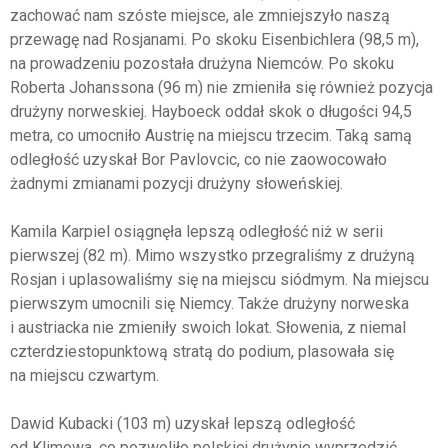
zachować nam szóste miejsce, ale zmniejszyło naszą
przewagę nad Rosjanami. Po skoku Eisenbichlera (98,5 m),
na prowadzeniu pozostała drużyna Niemców. Po skoku
Roberta Johanssona (96 m) nie zmieniła się również pozycja
drużyny norweskiej. Hayboeck oddał skok o długości 94,5
metra, co umocniło Austrię na miejscu trzecim. Taką samą
odległość uzyskał Bor Pavlovcic, co nie zaowocowało
żadnymi zmianami pozycji drużyny słoweńskiej.
Kamila Karpiel osiągnęła lepszą odległość niż w serii
pierwszej (82 m). Mimo wszystko przegraliśmy z drużyną
Rosjan i uplasowaliśmy się na miejscu siódmym. Na miejscu
pierwszym umocnili się Niemcy. Także drużyny norweska
i austriacka nie zmieniły swoich lokat. Słowenia, z niemal
czterdziestopunktową stratą do podium, plasowała się
na miejscu czwartym.
Dawid Kubacki (103 m) uzyskał lepszą odległość
od Klimowa, co pozwoliło polskiej drużynie wyprzedzić