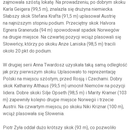
zajmowała szóstą lokatę. Na prowadzeniu, po dobrym skoku
Karla Geigera (99,5 m), znalazła się drużyna niemiecka.
Słabszy skok Stefana Krafta (91,5 m) uplasował Austrię
na najniższym stopniu podium. Przeciętny skok Halvora
Egnera Graneruda (94 m) spowodował spadek Norwegów
na drugie miejsce. Na czwartej pozycji wciąż plasowali się
Słoweńcy, którzy po skoku Anze Laniska (98,5 m) tracili
około 20 pkt do podium.
W drugiej serii Anna Twardosz uzyskała taką samą odległość
jak przy pierwszym skoku. Uplasowało to reprezentację
Polski na miejscu szóstym, przed Rosją i Czechami. Dobry
skok Kathariny Althaus (99,5 m) umocnił Niemców na pozycji
lidera. Dobre skoki Silje Opseth (98,5 m) i Marity Kramer (103
m) zapewniły kolejno drugie miejsce Norwegii i trzecie
Austrii. Na czwartym miejscu, po skoku Niki Kriznar (100 m),
wciąż plasowała się Słowenia.
Piotr Żyła oddał dużo krótszy skok (93 m), co pozwoliło