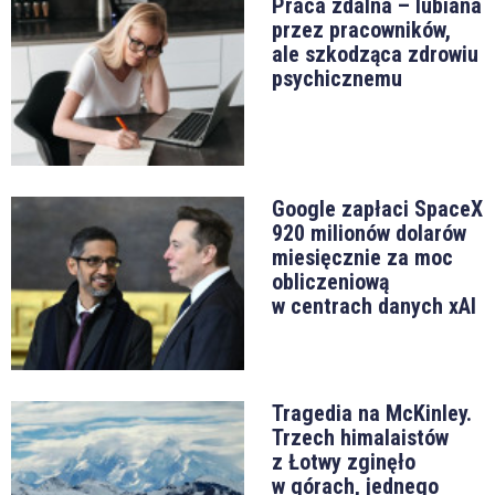
Praca zdalna – lubiana
przez pracowników,
ale szkodząca zdrowiu
psychicznemu
Google zapłaci SpaceX
920 milionów dolarów
miesięcznie za moc
obliczeniową
w centrach danych xAI
Tragedia na McKinley.
Trzech himalaistów
z Łotwy zginęło
w górach, jednego