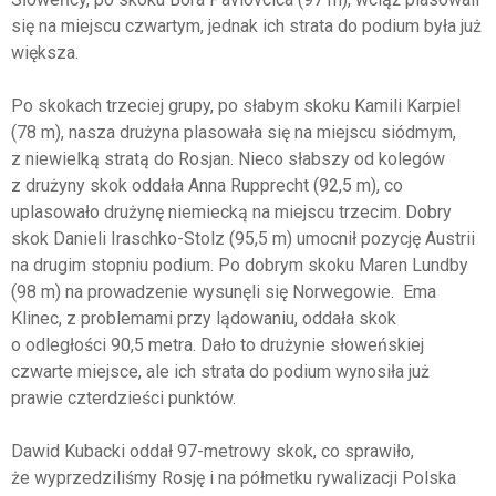
się na miejscu czwartym, jednak ich strata do podium była już
większa.
Po skokach trzeciej grupy, po słabym skoku Kamili Karpiel
(78 m), nasza drużyna plasowała się na miejscu siódmym,
z niewielką stratą do Rosjan. Nieco słabszy od kolegów
z drużyny skok oddała Anna Rupprecht (92,5 m), co
uplasowało drużynę niemiecką na miejscu trzecim. Dobry
skok Danieli Iraschko-Stolz (95,5 m) umocnił pozycję Austrii
na drugim stopniu podium. Po dobrym skoku Maren Lundby
(98 m) na prowadzenie wysunęli się Norwegowie. Ema
Klinec, z problemami przy lądowaniu, oddała skok
o odległości 90,5 metra. Dało to drużynie słoweńskiej
czwarte miejsce, ale ich strata do podium wynosiła już
prawie czterdzieści punktów.
Dawid Kubacki oddał 97-metrowy skok, co sprawiło,
że wyprzedziliśmy Rosję i na półmetku rywalizacji Polska