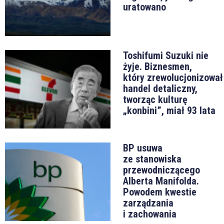
uratowano
Toshifumi Suzuki nie
żyje. Biznesmen,
który zrewolucjonizował
handel detaliczny,
tworząc kulturę
„konbini”, miał 93 lata
BP usuwa
ze stanowiska
przewodniczącego
Alberta Manifolda.
Powodem kwestie
zarządzania
i zachowania