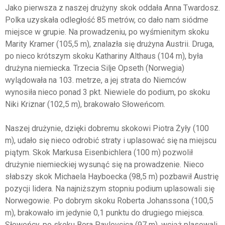
Jako pierwsza z naszej drużyny skok oddała Anna Twardosz.
Polka uzyskała odległość 85 metrów, co dało nam siódme
miejsce w grupie. Na prowadzeniu, po wyśmienitym skoku
Marity Kramer (105,5 m), znalazła się drużyna Austrii. Druga,
po nieco krótszym skoku Kathariny Althaus (104 m), była
drużyna niemiecka. Trzecia Silje Opseth (Norwegia)
wylądowała na 103. metrze, a jej strata do Niemców
wynosiła nieco ponad 3 pkt. Niewiele do podium, po skoku
Niki Kriznar (102,5 m), brakowało Słoweńcom.
Naszej drużynie, dzięki dobremu skokowi Piotra Żyły (100
m), udało się nieco odrobić straty i uplasować się na miejscu
piątym. Skok Markusa Eisenbichlera (100 m) pozwolił
drużynie niemieckiej wysunąć się na prowadzenie. Nieco
słabszy skok Michaela Hayboecka (98,5 m) pozbawił Austrię
pozycji lidera. Na najniższym stopniu podium uplasowali się
Norwegowie. Po dobrym skoku Roberta Johanssona (100,5
m), brakowało im jedynie 0,1 punktu do drugiego miejsca.
Słoweńcy, po skoku Bora Pavlovcica (97 m), wciąż plasowali