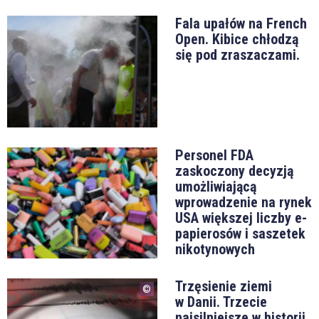
Fala upałów na French
Open. Kibice chłodzą
się pod zraszaczami.
Personel FDA
zaskoczony decyzją
umożliwiającą
wprowadzenie na rynek
USA większej liczby e-
papierosów i saszetek
nikotynowych
Trzęsienie ziemi
w Danii. Trzecie
najsilniejsze w historii