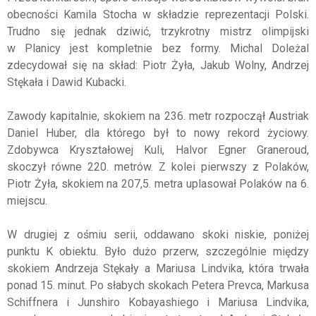
obecności Kamila Stocha w składzie reprezentacji Polski.
Trudno się jednak dziwić, trzykrotny mistrz olimpijski
w Planicy jest kompletnie bez formy. Michal Doleżal
zdecydował się na skład: Piotr Żyła, Jakub Wolny, Andrzej
Stękała i Dawid Kubacki.
Zawody kapitalnie, skokiem na 236. metr rozpoczął Austriak
Daniel Huber, dla którego był to nowy rekord życiowy.
Zdobywca Kryształowej Kuli, Halvor Egner Graneroud,
skoczył równe 220. metrów. Z kolei pierwszy z Polaków,
Piotr Żyła, skokiem na 207,5. metra uplasował Polaków na 6.
miejscu.
W drugiej z ośmiu serii, oddawano skoki niskie, poniżej
punktu K obiektu. Było dużo przerw, szczególnie między
skokiem Andrzeja Stękały a Mariusa Lindvika, która trwała
ponad 15. minut. Po słabych skokach Petera Prevca, Markusa
Schiffnera i Junshiro Kobayashiego i Mariusa Lindvika,