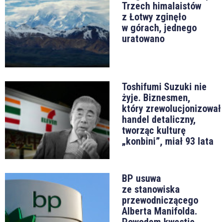
Trzech himalaistów
z Łotwy zginęło
w górach, jednego
uratowano
Toshifumi Suzuki nie
żyje. Biznesmen,
który zrewolucjonizował
handel detaliczny,
tworząc kulturę
„konbini”, miał 93 lata
BP usuwa
ze stanowiska
przewodniczącego
Alberta Manifolda.
Powodem kwestie