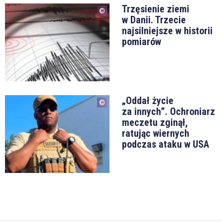
Trzęsienie ziemi
w Danii. Trzecie
najsilniejsze w historii
pomiarów
„Oddał życie
za innych”. Ochroniarz
meczetu zginął,
ratując wiernych
podczas ataku w USA