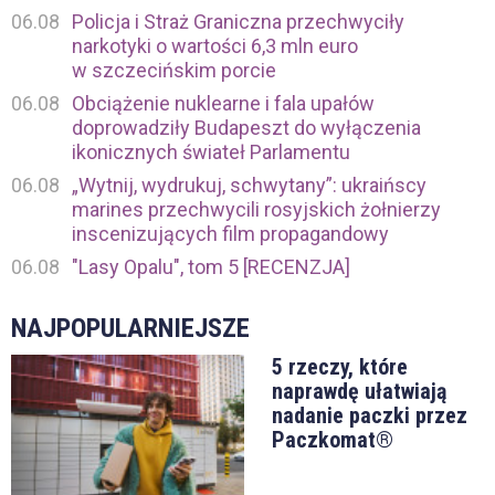
06.08
Policja i Straż Graniczna przechwyciły
narkotyki o wartości 6,3 mln euro
w szczecińskim porcie
06.08
Obciążenie nuklearne i fala upałów
doprowadziły Budapeszt do wyłączenia
ikonicznych świateł Parlamentu
06.08
„Wytnij, wydrukuj, schwytany”: ukraińscy
marines przechwycili rosyjskich żołnierzy
inscenizujących film propagandowy
06.08
"Lasy Opalu", tom 5 [RECENZJA]
NAJPOPULARNIEJSZE
5 rzeczy, które
naprawdę ułatwiają
nadanie paczki przez
Paczkomat®