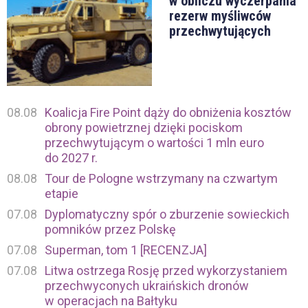
w obliczu wyczerpania
rezerw myśliwców
przechwytujących
08.08
Koalicja Fire Point dąży do obniżenia kosztów
obrony powietrznej dzięki pociskom
przechwytującym o wartości 1 mln euro
do 2027 r.
08.08
Tour de Pologne wstrzymany na czwartym
etapie
07.08
Dyplomatyczny spór o zburzenie sowieckich
pomników przez Polskę
07.08
Superman, tom 1 [RECENZJA]
07.08
Litwa ostrzega Rosję przed wykorzystaniem
przechwyconych ukraińskich dronów
w operacjach na Bałtyku