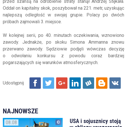
przed szansą na odrobienie straty stanął Andrzej Stękała.
Oddał on kapitalny skok, poszybował na 221. metr, uzyskując
najlepszą odległość w swojej grupie. Polacy po dwóch
próbach zajmowali 3. miejsce.
W kolejnej serii, po 40. minutach oczekiwania, wznowiono
zawody. Jednakże, po skoku Simona Ammanna znowu
przerwano zawody. Sędziowie podjęli wówczas decyzję
o odwołaniu konkursu z powodu coraz bardziej
pogarszających się warunków atmosferycznych.
NAJNOWSZE
USA i sojusznicy stoją
08.08