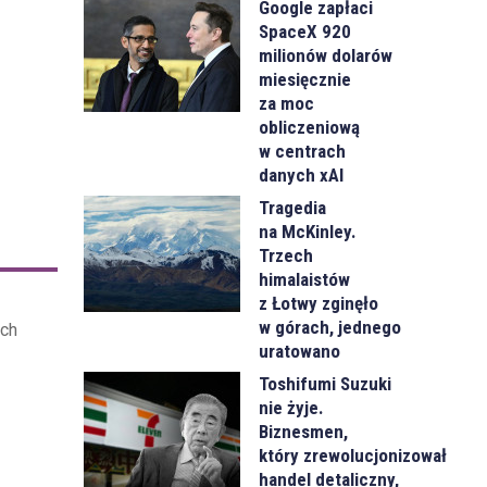
Google zapłaci
SpaceX 920
milionów dolarów
miesięcznie
za moc
obliczeniową
w centrach
danych xAI
Tragedia
na McKinley.
Trzech
himalaistów
z Łotwy zginęło
w górach, jednego
ach
uratowano
Toshifumi Suzuki
nie żyje.
Biznesmen,
który zrewolucjonizował
handel detaliczny,