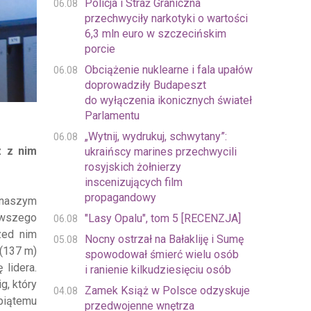
Policja i Straż Graniczna
06.08
przechwyciły narkotyki o wartości
6,3 mln euro w szczecińskim
porcie
Obciążenie nuklearne i fala upałów
06.08
doprowadziły Budapeszt
do wyłączenia ikonicznych świateł
Parlamentu
„Wytnij, wydrukuj, schwytany”:
06.08
z z nim
ukraińscy marines przechwycili
rosyjskich żołnierzy
inscenizujących film
propagandowy
y naszym
rwszego
"Lasy Opalu", tom 5 [RECENZJA]
06.08
zed nim
Nocny ostrzał na Bałakliję i Sumę
05.08
 (137 m)
spowodował śmierć wielu osób
lidera.
i ranienie kilkudziesięciu osób
ig
, który
Zamek Książ w Polsce odzyskuje
04.08
piątemu
przedwojenne wnętrza