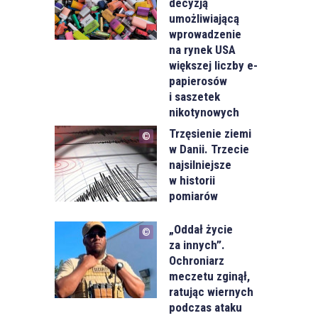
decyzją
umożliwiającą
wprowadzenie
na rynek USA
większej liczby e-
papierosów
i saszetek
nikotynowych
Trzęsienie ziemi
w Danii. Trzecie
najsilniejsze
w historii
pomiarów
„Oddał życie
za innych”.
Ochroniarz
meczetu zginął,
ratując wiernych
podczas ataku