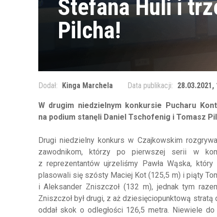
Stefana Huli i tr
Pilcha!
Dodał:
Kinga Marchela
Data publikacji:
28.03.2021, 
W drugim niedzielnym konkursie Pucharu Kont
na podium stanęli Daniel Tschofenig i Tomasz Pilc
Drugi niedzielny konkurs w Czajkowskim rozgrywan
zawodnikom, którzy po pierwszej serii w ko
z reprezentantów ujrzeliśmy Pawła Wąska, któr
plasowali się szósty Maciej Kot (125,5 m) i piąty To
i Aleksander Zniszczoł (132 m), jednak tym raze
Zniszczoł był drugi, z aż dziesięciopunktową stratą 
oddał skok o odległości 126,5 metra. Niewiele d