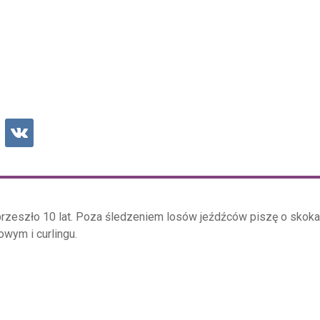
przeszło 10 lat. Poza śledzeniem losów jeźdźców piszę o skok
rowym i curlingu.