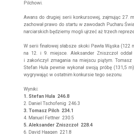
Pilchowi.
Awans do drugiej serii konkursowej, zajmując 27. m
zachował prawo do startu w zawodach Pucharu Świ
narciarskich będziemy mogli ujrzeć aż trzech reprez
W serii finałowej słabsze skoki Pawła Wąska (122 m)
na 12. i 9. miejsce. Aleksander Zniszczoł oddał
i zakończył zmagania na miejscu piątym. Tomasz 
Stefan Hula pewnie wykonał swoją próbę (131,5 m)
wygrywając w ostatnim konkursie tego sezonu.
Wyniki:
1. Stefan Hula 246.8
2. Daniel Tschofenig 246.3
3. Tomasz Pilch 234.1
4. Manuel Fettner 230.5
5. Aleksander Zniszczoł 228.4
6. David Haagen 221.8