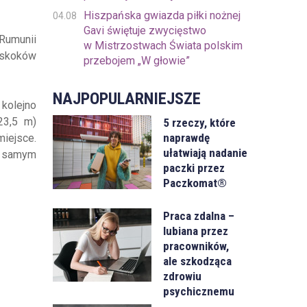
Hiszpańska gwiazda piłki nożnej
04.08
Gavi świętuje zwycięstwo
 Rumunii
w Mistrzostwach Świata polskim
 skoków
przebojem „W głowie”
NAJPOPULARNIEJSZE
 kolejno
23,5 m)
5 rzeczy, które
naprawdę
iejsce.
ułatwiają nadanie
m samym
paczki przez
Paczkomat®
Praca zdalna –
lubiana przez
pracowników,
ale szkodząca
zdrowiu
psychicznemu