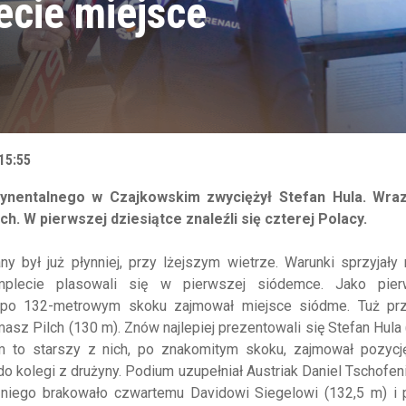
zecie miejsce
15:55
ynentalnego w Czajkowskim zwyciężył Stefan Hula. Wra
h. W pierwszej dziesiątce znaleźli się czterej Polacy.
y był już płynniej, przy lżejszym wietrze. Warunki sprzyjał
mplecie plasowali się w pierwszej siódemce. Jako pie
y po 132-metrowym skoku zajmował miejsce siódme. Tuż pr
masz Pilch (130 m). Znów najlepiej prezentowali się Stefan Hula
m to starszy z nich, po znakomitym skoku, zajmował pozycję 
do kolegi z drużyny. Podium uzupełniał Austriak Daniel
Tschofen
o niego brakowało czwartemu Davidowi
Siegelowi
(132,5 m) i 