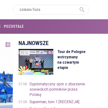
POZOSTAŁE
NAJNOWSZE
Tour de Pologne
01:32
wstrzymany
na czwartym
etapie
Dyplomatyczny spór o zburzenie
07.08
sowieckich pomników przez
Polskę
Superman, tom 1 [RECENZJA]
07.08