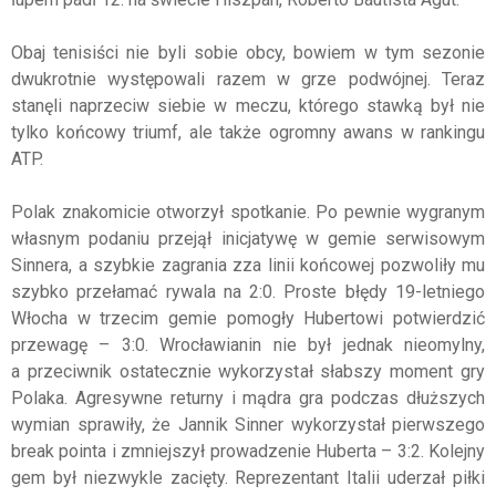
Obaj tenisiści nie byli sobie obcy, bowiem w tym sezonie
dwukrotnie występowali razem w grze podwójnej. Teraz
stanęli naprzeciw siebie w meczu, którego stawką był nie
tylko końcowy triumf, ale także ogromny awans w rankingu
ATP.
Polak znakomicie otworzył spotkanie. Po pewnie wygranym
własnym podaniu przejął inicjatywę w gemie serwisowym
Sinnera, a szybkie zagrania zza linii końcowej pozwoliły mu
szybko przełamać rywala na 2:0. Proste błędy 19-letniego
Włocha w trzecim gemie pomogły Hubertowi potwierdzić
przewagę – 3:0. Wrocławianin nie był jednak nieomylny,
a przeciwnik ostatecznie wykorzystał słabszy moment gry
Polaka. Agresywne returny i mądra gra podczas dłuższych
wymian sprawiły, że Jannik Sinner wykorzystał pierwszego
break pointa i zmniejszył prowadzenie Huberta – 3:2. Kolejny
gem był niezwykle zacięty. Reprezentant Italii uderzał piłki