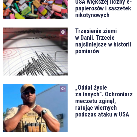
USA większej liczby e-
papierosów i saszetek
nikotynowych
Trzęsienie ziemi
w Danii. Trzecie
najsilniejsze w historii
pomiarów
„Oddał życie
za innych”. Ochroniarz
meczetu zginął,
ratując wiernych
podczas ataku w USA