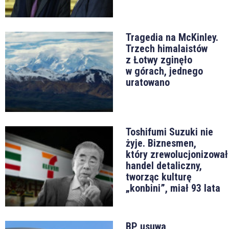
Tragedia na McKinley.
Trzech himalaistów
z Łotwy zginęło
w górach, jednego
uratowano
Toshifumi Suzuki nie
żyje. Biznesmen,
który zrewolucjonizował
handel detaliczny,
tworząc kulturę
„konbini”, miał 93 lata
BP usuwa