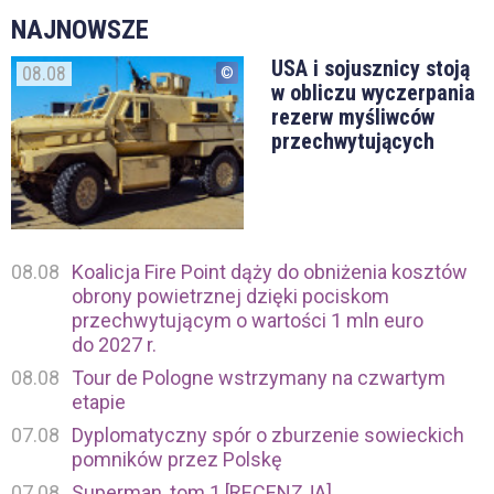
NAJNOWSZE
USA i sojusznicy stoją
08.08
w obliczu wyczerpania
rezerw myśliwców
przechwytujących
08.08
Koalicja Fire Point dąży do obniżenia kosztów
obrony powietrznej dzięki pociskom
przechwytującym o wartości 1 mln euro
do 2027 r.
08.08
Tour de Pologne wstrzymany na czwartym
etapie
07.08
Dyplomatyczny spór o zburzenie sowieckich
pomników przez Polskę
07.08
Superman, tom 1 [RECENZJA]