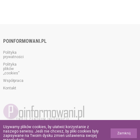
POINFORMOWANI.PL
Polityka
prywatności
Polityka
plików
„cookies”
Współpraca
Kontakt
Używamy plików cookies, by ułatwić korzystanie z
© 2026 poinformowani.pl.
naszego serwisu. Jeśli nie chcesz, by pliki cookies były
Zamknij
Wszelkie prawa zastrzeżone.
zapisywane na Twoim dysku zmień ustawienia swojej