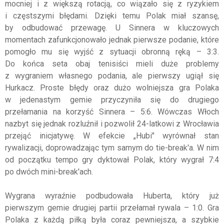
mocniej i z większą rotacją, co wiązało się z ryzykiem
i częstszymi błędami. Dzięki temu Polak miał szansę,
by odbudować przewagę. U Sinnera w kluczowych
momentach zafunkcjonowało jednak pierwsze podanie, które
pomogło mu się wyjść z sytuacji obronną ręką – 3:3.
Do końca seta obaj tenisiści mieli duże problemy
z wygraniem własnego podania, ale pierwszy ugiął się
Hurkacz. Proste błędy oraz dużo wolniejsza gra Polaka
w jedenastym gemie przyczyniła się do drugiego
przełamania na korzyść Sinnera – 5:6. Wówczas Włoch
nazbyt się jednak rozluźnił i pozwolił 24-latkowi z Wrocławia
przejąć inicjatywę. W efekcie „Hubi" wyrównał stan
rywalizacji, doprowadzając tym samym do tie-break'a. W nim
od początku tempo gry dyktował Polak, który wygrał 7:4
po dwóch mini-break'ach.
Wygrana wyraźnie podbudowała Huberta, który już
pierwszym gemie drugiej partii przełamał rywala – 1:0. Gra
Polaka z każdą piłką była coraz pewniejsza, a szybkie