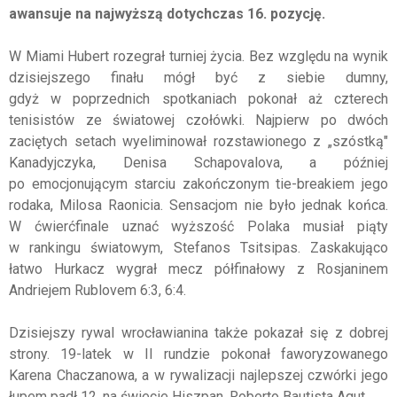
awansuje na najwyższą dotychczas 16. pozycję.
W Miami Hubert rozegrał turniej życia. Bez względu na wynik
dzisiejszego finału mógł być z siebie dumny,
gdyż w poprzednich spotkaniach pokonał aż czterech
tenisistów ze światowej czołówki. Najpierw po dwóch
zaciętych setach wyeliminował rozstawionego z „szóstką"
Kanadyjczyka, Denisa Schapovalova, a później
po emocjonującym starciu zakończonym tie-breakiem jego
rodaka, Milosa Raonicia. Sensacjom nie było jednak końca.
W ćwierćfinale uznać wyższość Polaka musiał piąty
w rankingu światowym, Stefanos Tsitsipas. Zaskakująco
łatwo Hurkacz wygrał mecz półfinałowy z Rosjaninem
Andriejem Rublovem 6:3, 6:4.
Dzisiejszy rywal wrocławianina także pokazał się z dobrej
strony. 19-latek w II rundzie pokonał faworyzowanego
Karena Chaczanowa, a w rywalizacji najlepszej czwórki jego
łupem padł 12. na świecie Hiszpan, Roberto Bautista Agut.