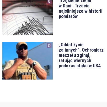
Trzęsienie ziemi
w Danii. Trzecie
najsilniejsze w historii
pomiarów
„Oddał życie
za innych”. Ochroniarz
meczetu zginął,
ratując wiernych
podczas ataku w USA