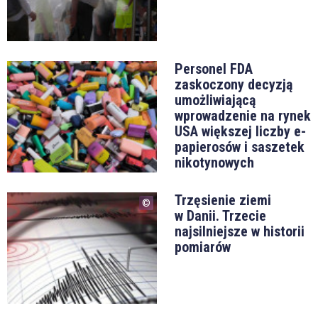
Personel FDA
zaskoczony decyzją
umożliwiającą
wprowadzenie na rynek
USA większej liczby e-
papierosów i saszetek
nikotynowych
Trzęsienie ziemi
w Danii. Trzecie
najsilniejsze w historii
pomiarów