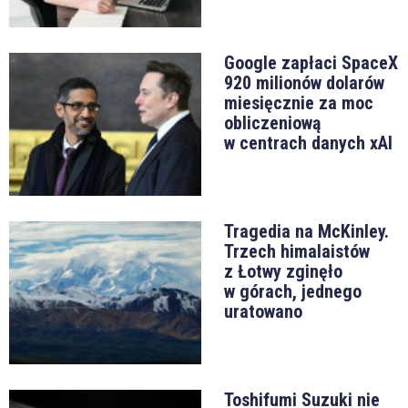
Google zapłaci SpaceX
920 milionów dolarów
miesięcznie za moc
obliczeniową
w centrach danych xAI
Tragedia na McKinley.
Trzech himalaistów
z Łotwy zginęło
w górach, jednego
uratowano
Toshifumi Suzuki nie