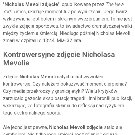
"
Nicholas Mevoli zdjęcie
", opublikowane przez
The New
York Times
, ukazuje moment tuż po wynurzeniu. Jego twarz
wykrzywiona jest bólem i skrajnym wyczerpaniem. To nie jest
zwykłe zdjęcie sportowca, to świadectwo dramatycznej walki
między życiem a śmiercią. Niedługo później Nicholas Mevoli
zmarł w szpitalu o 13:44. Miał 32 lata.
Kontrowersyjne zdjęcie Nicholasa
Mevolie
Zdjęcie
Nicholas Mevoli
natychmiast wywołało
kontrowersje. Czy należało pokazywać moment cierpienia?
Czy media przekroczyły granicę etyki? Wielu krytyków
zarzucało gazecie eksploatację tragedii. Inni bronili publikacji,
wskazując, że fotografia skłania do refleksji nad ryzykiem
tego ekstremalnego sportu.
Ale jedno jest pewne,
Nicholas Mevoli zdjęcie
stało się
symbolem. Nie tylko jego śmierci, lecz również odwagi,