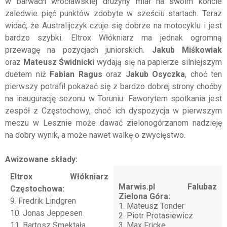
w barwach wrocławskiej drużyny miał na swoim koncie
zaledwie pięć punktów zdobyte w sześciu startach. Teraz
widać, że Australijczyk czuje się dobrze na motocyklu i jest
bardzo szybki. Eltrox Włókniarz ma jednak ogromną
przewagę na pozycjach juniorskich.
Jakub Miśkowiak
oraz
Mateusz Świdnicki
wydają się na papierze silniejszym
duetem niż
Fabian Ragus
oraz
Jakub Osyczka
, choć ten
pierwszy potrafił pokazać się z bardzo dobrej strony choćby
na inaugurację sezonu w Toruniu. Faworytem spotkania jest
zespół z Częstochowy, choć ich dyspozycja w pierwszym
meczu w Lesznie może dawać zielonogórzanom nadzieję
na dobry wynik, a może nawet walkę o zwycięstwo.
Awizowane składy:
Eltrox Włókniarz
Marwis.pl Falubaz
Częstochowa:
Zielona Góra:
9. Fredrik Lindgren
1. Mateusz Tonder
10. Jonas Jeppesen
2. Piotr Protasiewicz
11. Bartosz Smektała
3. Max Fricke