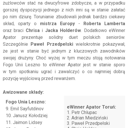
żużlowców stać na dwucyfrowe zdobycze, a w przypadku
gorszej dyspozycji jednego z nich inni są w stanie załatać
po nim dziurę. Torunianie zbudowali jednak bardzo ciekawy
skład, oparty o
mistrza Europy
-
Roberta Lamberta
oraz braci
Chrisa
i
Jacka Holderów
. Dodatkowo eWinner
Apator prezentuje solidny duet polskich seniorów.
Szczególnie
Paweł Przedpełski
wielokrotnie pokazywał,
że jest w stanie być jednym z kluczowych zawodników
swojej drużyny. Choć wyżej w tym meczu stoją notowania
Fogo Unii Leszno to eWinner Apator jest w stanie sporo
w tym spotkaniu ugrać i zawalczyć o co najmniej dobrą
pozycję wyjściową przed rewanżem.
Awizowane składy:
Fogo Unia Leszno:
eWinner Apator Toruń:
9. Emil Sayfutdinov
1. Petr Chlupac
10. Janusz Kołodziej
2. Adrian Miedziński
11. Jaimon Lidsey
3. Paweł Przedpełski