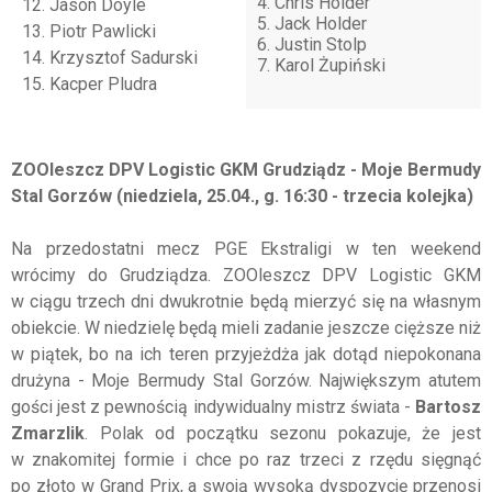
4. Chris Holder
12. Jason Doyle
5. Jack Holder
13. Piotr Pawlicki
6. Justin Stolp
14. Krzysztof Sadurski
7. Karol Żupiński
15. Kacper Pludra
ZOOleszcz DPV Logistic GKM Grudziądz - Moje Bermudy
Stal Gorzów (niedziela, 25.04., g. 16:30 - trzecia kolejka)
Na przedostatni mecz PGE Ekstraligi w ten weekend
wrócimy do Grudziądza. ZOOleszcz DPV Logistic GKM
w ciągu trzech dni dwukrotnie będą mierzyć się na własnym
obiekcie. W niedzielę będą mieli zadanie jeszcze cięższe niż
w piątek, bo na ich teren przyjeżdża jak dotąd niepokonana
drużyna - Moje Bermudy Stal Gorzów. Największym atutem
gości jest z pewnością indywidualny mistrz świata -
Bartosz
Zmarzlik
. Polak od początku sezonu pokazuje, że jest
w znakomitej formie i chce po raz trzeci z rzędu sięgnąć
po złoto w Grand Prix, a swoją wysoką dyspozycję przenosi