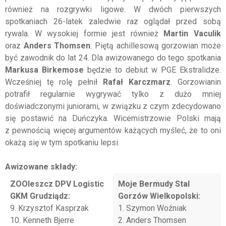
również na rozgrywki ligowe. W dwóch pierwszych
spotkaniach 26-latek zaledwie raz oglądał przed sobą
rywala. W wysokiej formie jest również
Martin Vaculik
oraz
Anders Thomsen
. Piętą achillesową gorzowian może
być zawodnik do lat 24. Dla awizowanego do tego spotkania
Markusa Birkemose
będzie to debiut w PGE Ekstralidze.
Wcześniej tę rolę pełnił
Rafał Karczmarz
. Gorzowianin
potrafił regularnie wygrywać tylko z dużo mniej
doświadczonymi juniorami, w związku z czym zdecydowano
się postawić na Duńczyka. Wicemistrzowie Polski mają
z pewnością więcej argumentów każących myśleć, że to oni
okażą się w tym spotkaniu lepsi.
Awizowane składy:
ZOOleszcz DPV Logistic
Moje Bermudy Stal
GKM Grudziądz:
Gorzów
Wielkopolski
:
9. Krzysztof Kasprzak
1. Szymon Woźniak
10. Kenneth Bjerre
2. Anders Thomsen