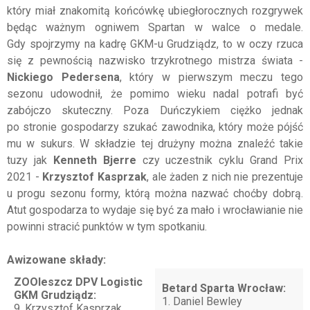
który miał znakomitą końcówkę ubiegłorocznych rozgrywek
będąc ważnym ogniwem Spartan w walce o medale.
Gdy spojrzymy na kadrę GKM-u Grudziądz, to w oczy rzuca
się z pewnością nazwisko trzykrotnego mistrza świata -
Nickiego Pedersena
, który w pierwszym meczu tego
sezonu udowodnił, że pomimo wieku nadal potrafi być
zabójczo skuteczny. Poza Duńczykiem ciężko jednak
po stronie gospodarzy szukać zawodnika, który może pójść
mu w sukurs. W składzie tej drużyny można znaleźć takie
tuzy jak
Kenneth Bjerre
czy uczestnik cyklu Grand Prix
2021 -
Krzysztof Kasprzak
, ale żaden z nich nie prezentuje
u progu sezonu formy, którą można nazwać choćby dobrą.
Atut gospodarza to wydaje się być za mało i wrocławianie nie
powinni stracić punktów w tym spotkaniu.
Awizowane składy:
ZOOleszcz DPV Logistic
Betard Sparta Wrocław:
GKM Grudziądz:
1. Daniel Bewley
9. Krzysztof Kasprzak