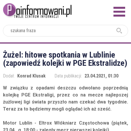
2024
Żużel: hitowe spotkania w Lublinie
(zapowiedź kolejki w PGE Ekstralidze)
Dodał:
Konrad Klusak
Data publikacji:
23.04.2021, 01:30
W związku z opadami deszczu odwołano poprzednią
kolejkę PGE Ekstraligi, przez co na mecze najlepszej
żużlowej ligi świata przyszło nam czekać dwa tygodnie.
Teraz za to będziemy mogli oglądać ich aż sześć.
Motor Lublin - Eltrox Włókniarz Częstochowa (piątek,
23.04., g. 18:00 - zaległy mecz pierwszej kolejki)