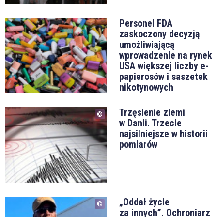
Personel FDA
zaskoczony decyzją
umożliwiającą
wprowadzenie na rynek
USA większej liczby e-
papierosów i saszetek
nikotynowych
Trzęsienie ziemi
w Danii. Trzecie
najsilniejsze w historii
pomiarów
„Oddał życie
za innych”. Ochroniarz