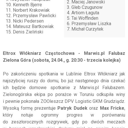
2. Maciej Janowski
10. Kenneth Bjerre
3. Gleb Czugunow
11. Norbert Krakowiak
4. Artiom Łaguta
12. Przemysław Pawlicki
5. Tai Woffinden
13. Nicki Pedersen
6. Przemysław Liszka
14. Mateusz Bartkowiak
7. Michał Curzytek
15. Denis Zieliński
Eltrox Włókniarz Częstochowa - Marwis.pl Falubaz
Zielona Góra (sobota, 24.04., g. 20:30 - trzecia kolejka)
Po zakończeniu spotkania w Lublinie Eltrox Włókniarz jak
najszybciej ruszy do domu, bo już następnego dnia czekać
ich będzie domowe spotkanie z Marwis.pl Falubazem.
Zielonogórska ekipa po porażce w Toruniu odkupiła winy
i pewnie pokonała ZOOleszcz DPV Logistic GKM Grudziądz.
Wysoką formę prezentuje
Patryk Dudek
oraz
Max Fricke
,
który notuje ogromny progres w porównaniu
do zeszłorocznych rozgrywek, gdy po dwóch meczach