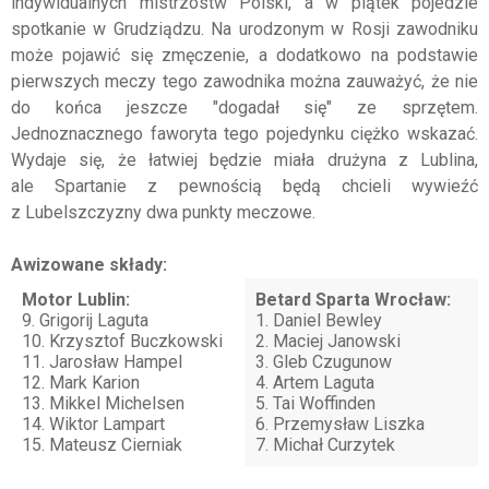
indywidualnych mistrzostw Polski, a w piątek pojedzie
spotkanie w Grudziądzu. Na urodzonym w Rosji zawodniku
może pojawić się zmęczenie, a dodatkowo na podstawie
pierwszych meczy tego zawodnika można zauważyć, że nie
do końca jeszcze "dogadał się" ze sprzętem.
Jednoznacznego faworyta tego pojedynku ciężko wskazać.
Wydaje się, że łatwiej będzie miała drużyna z Lublina,
ale Spartanie z pewnością będą chcieli wywieźć
z Lubelszczyzny dwa punkty meczowe.
Awizowane składy:
Motor Lublin:
Betard Sparta Wrocław:
9. Grigorij Laguta
1. Daniel Bewley
10. Krzysztof Buczkowski
2. Maciej Janowski
11. Jarosław Hampel
3. Gleb Czugunow
12. Mark Karion
4. Artem Laguta
13. Mikkel Michelsen
5. Tai Woffinden
14. Wiktor Lampart
6. Przemysław Liszka
15. Mateusz Cierniak
7. Michał Curzytek