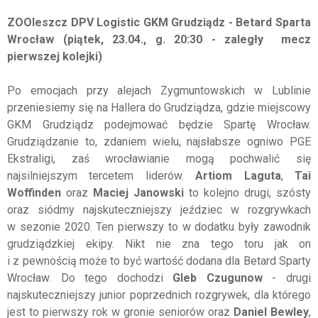
ZOOleszcz DPV Logistic GKM Grudziądz - Betard Sparta
Wrocław (piątek, 23.04., g. 20:30 - zaległy mecz
pierwszej kolejki)
Po emocjach przy alejach Zygmuntowskich w Lublinie
przeniesiemy się na Hallera do Grudziądza, gdzie miejscowy
GKM Grudziądz podejmować będzie Spartę Wrocław.
Grudziądzanie to, zdaniem wielu, najsłabsze ogniwo PGE
Ekstraligi, zaś wrocławianie mogą pochwalić się
najsilniejszym tercetem liderów.
Artiom Laguta
,
Tai
Woffinden
oraz
Maciej Janowski
to kolejno drugi, szósty
oraz siódmy najskuteczniejszy jeździec w rozgrywkach
w sezonie 2020. Ten pierwszy to w dodatku były zawodnik
grudziądzkiej ekipy. Nikt nie zna tego toru jak on
i z pewnością może to być wartość dodana dla Betard Sparty
Wrocław. Do tego dochodzi
Gleb Czugunow
- drugi
najskuteczniejszy junior poprzednich rozgrywek, dla którego
jest to pierwszy rok w gronie seniorów oraz
Daniel Bewley
,