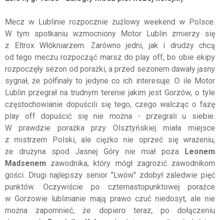
Mecz w Lublinie rozpocznie żużlowy weekend w Polsce.
W tym spotkaniu wzmocniony Motor Lublin zmierzy się
z Eltrox Włókniarzem. Zarówno jedni, jak i drudzy chcą
od tego meczu rozpocząć marsz do play off, bo obie ekipy
rozpoczęły sezon od porażki, a przed sezonem dawały jasny
sygnał, że półfinały to jedyne co ich interesuje. O ile Motor
Lublin przegrał na trudnym terenie jakim jest Gorzów, o tyle
częstochowianie dopuścili się tego, czego walcząc o fazę
play off dopuścić się nie można - przegrali u siebie.
W prawdzie porażka przy Olsztyńskiej miała miejsce
z mistrzem Polski, ale ciężko nie oprzeć się wrażeniu,
że drużyna spod Jasnej Góry nie miał poza
Leonem
Madsenem
zawodnika, który mógł zagrozić zawodnikom
gości. Drugi najlepszy senior "Lwów" zdobył zaledwie pięć
punktów. Oczywiście po czternastopunktowej porażce
w Gorzowie lublinianie mają prawo czuć niedosyt, ale nie
można zapomnieć, że dopiero teraz, po dołączeniu