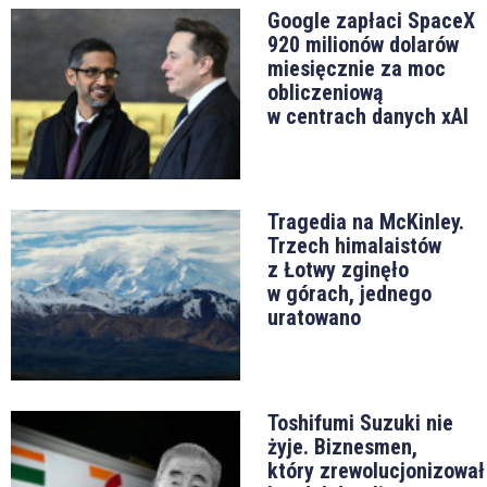
Google zapłaci SpaceX
920 milionów dolarów
miesięcznie za moc
obliczeniową
w centrach danych xAI
Tragedia na McKinley.
Trzech himalaistów
z Łotwy zginęło
w górach, jednego
uratowano
Toshifumi Suzuki nie
żyje. Biznesmen,
który zrewolucjonizował