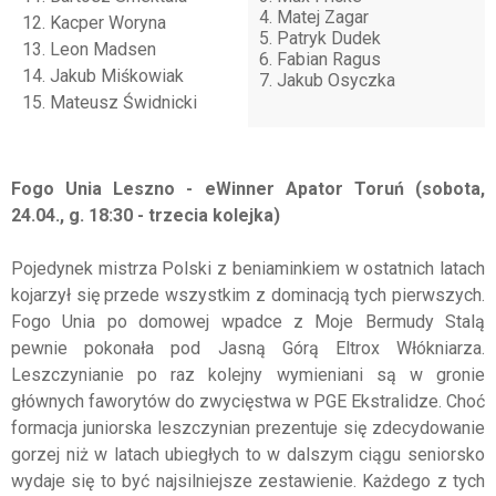
4. Matej Zagar
12. Kacper Woryna
5. Patryk Dudek
13. Leon Madsen
6. Fabian Ragus
14. Jakub Miśkowiak
7. Jakub Osyczka
15. Mateusz Świdnicki
Fogo Unia Leszno - eWinner Apator Toruń (sobota,
24.04., g. 18:30 - trzecia kolejka)
Pojedynek mistrza Polski z beniaminkiem w ostatnich latach
kojarzył się przede wszystkim z dominacją tych pierwszych.
Fogo Unia po domowej wpadce z Moje Bermudy Stalą
pewnie pokonała pod Jasną Górą Eltrox Włókniarza.
Leszczynianie po raz kolejny wymieniani są w gronie
głównych faworytów do zwycięstwa w PGE Ekstralidze. Choć
formacja juniorska leszczynian prezentuje się zdecydowanie
gorzej niż w latach ubiegłych to w dalszym ciągu seniorsko
wydaje się to być najsilniejsze zestawienie. Każdego z tych