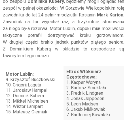
do zespołu
Dominika Kubery
, będziemy mogli oglądać ten
zespół w pełnej okazałości. W Gorzowie Wielkopolskim rolę
zawodnika do lat 24 pełnił młodziutki Rosjanin
Mark Karion
.
Zawodnik na tor wyjechał raz, a trzykrotnie stosowana
za niego była rezerwa. Motor Lublin, dopóki miał możliwości
taktyczne potrafił dotrzymywać kroku gorzowianom.
W drugiej części brakło jednak punktów piątego seniora.
Z Dominikiem Kuberą w składzie to gospodarze są
faworytem tego meczu.
Eltrox Włókniarz
Motor Lublin:
Częstochowa:
9. Krzysztof Buczkowski
1. Kacper Woryna
10. Grigorij Łaguta
2. Bartosz Smektała
11. Jarosław Hampel
3. Fredrik Lindgren
12. Dominik Kubera
4. Jonas Jeppesen
13. Mikkel Michelsen
5. Leon Madsen
14. Wiktor Lampart
6. Jakub Miśkowiak
15. Mateusz Cierniak
7. Bartłomiej Kowalski