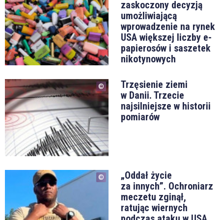
zaskoczony decyzją
umożliwiającą
wprowadzenie na rynek
USA większej liczby e-
papierosów i saszetek
nikotynowych
Trzęsienie ziemi
w Danii. Trzecie
najsilniejsze w historii
pomiarów
„Oddał życie
za innych”. Ochroniarz
meczetu zginął,
ratując wiernych
podczas ataku w USA