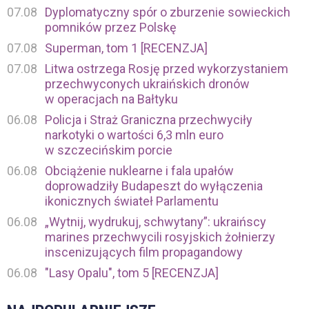
07.08
Dyplomatyczny spór o zburzenie sowieckich
pomników przez Polskę
07.08
Superman, tom 1 [RECENZJA]
07.08
Litwa ostrzega Rosję przed wykorzystaniem
przechwyconych ukraińskich dronów
w operacjach na Bałtyku
06.08
Policja i Straż Graniczna przechwyciły
narkotyki o wartości 6,3 mln euro
w szczecińskim porcie
06.08
Obciążenie nuklearne i fala upałów
doprowadziły Budapeszt do wyłączenia
ikonicznych świateł Parlamentu
06.08
„Wytnij, wydrukuj, schwytany”: ukraińscy
marines przechwycili rosyjskich żołnierzy
inscenizujących film propagandowy
06.08
"Lasy Opalu", tom 5 [RECENZJA]