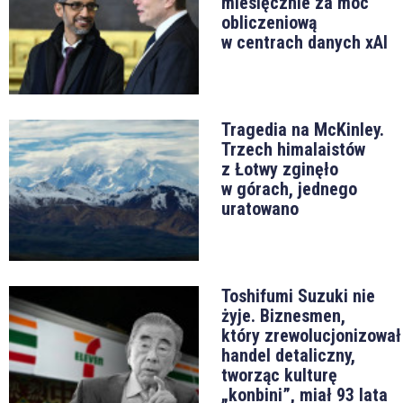
miesięcznie za moc
obliczeniową
w centrach danych xAI
Tragedia na McKinley.
Trzech himalaistów
z Łotwy zginęło
w górach, jednego
uratowano
Toshifumi Suzuki nie
żyje. Biznesmen,
który zrewolucjonizował
handel detaliczny,
tworząc kulturę
„konbini”, miał 93 lata