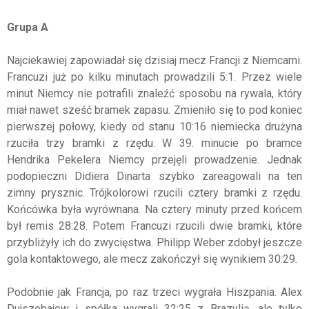
Grupa A
Najciekawiej zapowiadał się dzisiaj mecz Francji z Niemcami.
Francuzi już po kilku minutach prowadzili 5:1. Przez wiele
minut Niemcy nie potrafili znaleźć sposobu na rywala, który
miał nawet sześć bramek zapasu. Zmieniło się to pod koniec
pierwszej połowy, kiedy od stanu 10:16 niemiecka drużyna
rzuciła trzy bramki z rzędu. W 39. minucie po bramce
Hendrika Pekelera Niemcy przejęli prowadzenie. Jednak
podopieczni Didiera Dinarta szybko zareagowali na ten
zimny prysznic. Trójkolorowi rzucili cztery bramki z rzędu.
Końcówka była wyrównana. Na cztery minuty przed końcem
był remis 28:28. Potem Francuzi rzucili dwie bramki, które
przybliżyły ich do zwycięstwa. Philipp Weber zdobył jeszcze
gola kontaktowego, ale mecz zakończył się wynikiem 30:29.
Podobnie jak Francja, po raz trzeci wygrała Hiszpania. Alex
Dujszebajew i spółka wygrali 32:25 z Brazylią, ale tylko