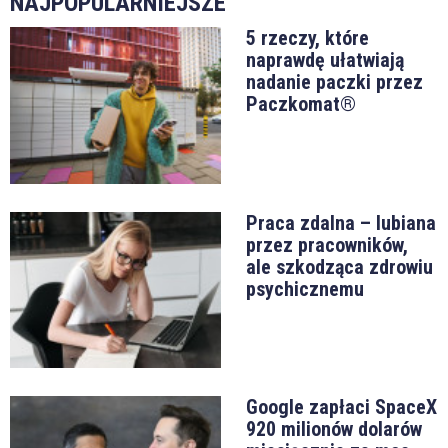
NAJPOPULARNIEJSZE
5 rzeczy, które
naprawdę ułatwiają
nadanie paczki przez
Paczkomat®
Praca zdalna – lubiana
przez pracowników,
ale szkodząca zdrowiu
psychicznemu
Google zapłaci SpaceX
920 milionów dolarów