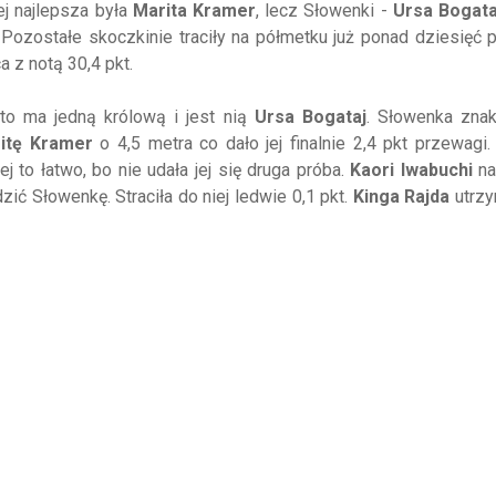
ej najlepsza była
Marita Kramer
, lecz Słowenki -
Ursa Bogata
e. Pozostałe skoczkinie traciły na półmetku już ponad dziesięć 
 z notą 30,4 pkt.
to ma jedną królową i jest nią
Ursa Bogataj
. Słowenka zna
itę Kramer
o 4,5 metra co dało jej finalnie 2,4 pkt przewagi.
jej to łatwo, bo nie udała jej się druga próba.
Kaori Iwabuchi
na
ić Słowenkę. Straciła do niej ledwie 0,1 pkt.
Kinga Rajda
utrzy