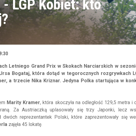
 - LGP Kobiet: kto
j?
9:30
mach Letniego Grand Prix w Skokach Narciarskich w sezoni
Ursa Bogataj, która dotąd w tegorocznych rozgrywkach L
r, a trzecie Nika Kriznar. Jedyna Polka startująca w konk
upem
Marity Kramer
, która skoczyła na odległość 129,5 metra i 
raną. Za Austriaczką uplasowały się trzy Japonki, lecz ws
ód dwóch reprezentantek Polski, które zaprezentowały się we
rla
zajęła 45 lokatę.