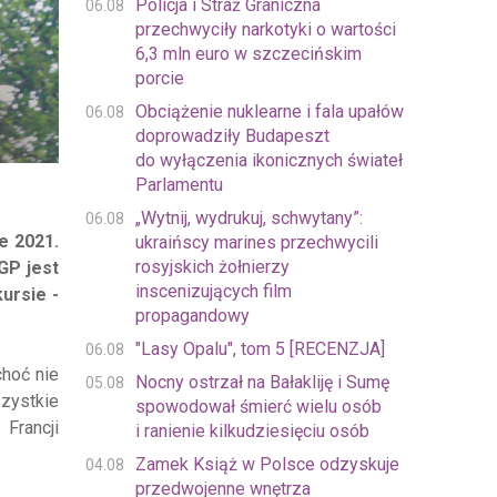
Policja i Straż Graniczna
06.08
przechwyciły narkotyki o wartości
6,3 mln euro w szczecińskim
porcie
Obciążenie nuklearne i fala upałów
06.08
doprowadziły Budapeszt
do wyłączenia ikonicznych świateł
Parlamentu
„Wytnij, wydrukuj, schwytany”:
06.08
e 2021.
ukraińscy marines przechwycili
rosyjskich żołnierzy
GP jest
inscenizujących film
ursie -
propagandowy
"Lasy Opalu", tom 5 [RECENZJA]
06.08
choć nie
Nocny ostrzał na Bałakliję i Sumę
05.08
zystkie
spowodował śmierć wielu osób
 Francji
i ranienie kilkudziesięciu osób
Zamek Książ w Polsce odzyskuje
04.08
przedwojenne wnętrza