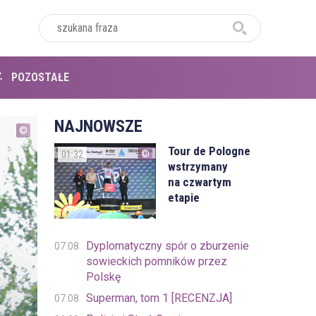
POZOSTAŁE
NAJNOWSZE
Tour de Pologne
01:32
wstrzymany
na czwartym
etapie
Dyplomatyczny spór o zburzenie
07.08
sowieckich pomników przez
Polskę
Superman, tom 1 [RECENZJA]
07.08