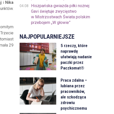
j
i
Nika
Hiszpańska gwiazda piłki nożnej
04.08
punktów.
Gavi świętuje zwycięstwo
w Mistrzostwach Świata polskim
przebojem „W głowie”
komitym
 Trzecie
NAJPOPULARNIEJSZE
tomiast
mała 29
5 rzeczy, które
naprawdę
ułatwiają nadanie
paczki przez
Paczkomat®
Praca zdalna –
lubiana przez
pracowników,
ale szkodząca
zdrowiu
psychicznemu