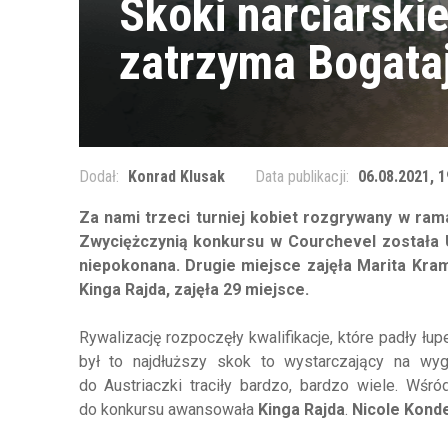
Skoki narciarskie
zatrzyma Bogata
Dodał:
Konrad Klusak
Data publikacji:
06.08.2021, 1
Za nami trzeci turniej kobiet rozgrywany w ra
Zwyciężczynią konkursu w Courchevel została 
niepokonana. Drugie miejsce zajęła Marita Krame
Kinga Rajda, zajęła 29 miejsce.
Rywalizację rozpoczęły kwalifikacje, które padły ł
był to najdłuższy skok to wystarczający na wyg
do Austriaczki traciły bardzo, bardzo wiele. Wśr
do konkursu awansowała
Kinga Rajda
.
Nicole Konde