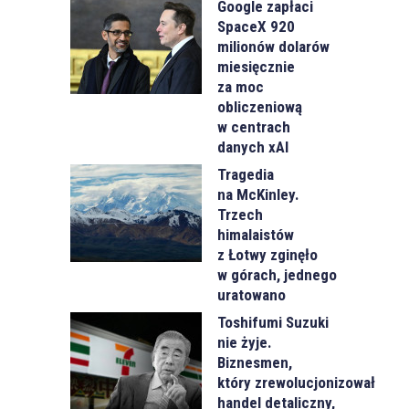
Google zapłaci
SpaceX 920
milionów dolarów
miesięcznie
za moc
obliczeniową
w centrach
danych xAI
Tragedia
na McKinley.
Trzech
himalaistów
z Łotwy zginęło
w górach, jednego
uratowano
Toshifumi Suzuki
nie żyje.
Biznesmen,
który zrewolucjonizował
handel detaliczny,