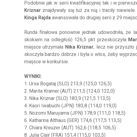
Podobnie jak w serii kwalifikacyjnej tak i w pierwsz
Kriznar
znajdywały się tuż za nią i traciły niewiel
Kinga Rajda
awansowała do drugiej serii z 29 miejsca
Runda finałowa ponownie jednak udowodniła, że la
skokiem na odległość 126,5 pkt przeskoczyła
Mar
miejsce utrzymała
Nika Kriznar
, lecz nie przyszło 
skoczyła bardzo dobrze i była o włos, żeby wyprzedz
miejsce w konkursie.
WYNIKI:
1. Ursa Bogataj (SLO) 213,9 (125,0 126,5)
2. Marita Kramer (AUT) 211,5 (124,0 122,0)
3. Nika Kriznar (SLO) 183,9 (121,5 113,5)
4. Kaori Iwabuchi (JPN) 183,8 (114,0 119,0)
5. Nozomi Maruyama (JPN) 178,9 (111,0 118,5)
6. Katharina Althaus (GER) 174,6 (117,5 113,5)
7. Chiara Kreuzer (AUT) 162,6 (118,5 106,5)
8. Julia Clair (FRA) 151,4 (115,0 103,5)