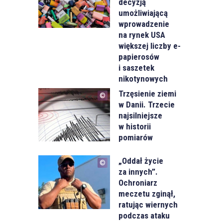
decyzją
umożliwiającą
wprowadzenie
na rynek USA
większej liczby e-
papierosów
i saszetek
nikotynowych
Trzęsienie ziemi
w Danii. Trzecie
najsilniejsze
w historii
pomiarów
„Oddał życie
za innych”.
Ochroniarz
meczetu zginął,
ratując wiernych
podczas ataku