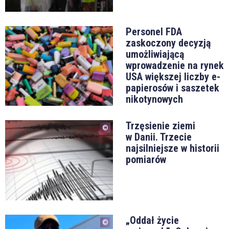
Personel FDA
zaskoczony decyzją
umożliwiającą
wprowadzenie na rynek
USA większej liczby e-
papierosów i saszetek
nikotynowych
Trzęsienie ziemi
w Danii. Trzecie
najsilniejsze w historii
pomiarów
„Oddał życie