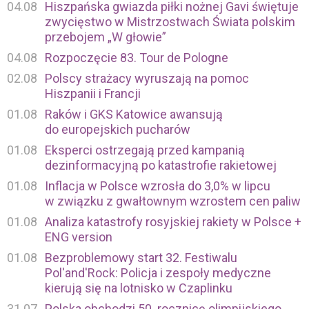
04.08
Hiszpańska gwiazda piłki nożnej Gavi świętuje
zwycięstwo w Mistrzostwach Świata polskim
przebojem „W głowie”
04.08
Rozpoczęcie 83. Tour de Pologne
02.08
Polscy strażacy wyruszają na pomoc
Hiszpanii i Francji
01.08
Raków i GKS Katowice awansują
do europejskich pucharów
01.08
Eksperci ostrzegają przed kampanią
dezinformacyjną po katastrofie rakietowej
01.08
Inflacja w Polsce wzrosła do 3,0% w lipcu
w związku z gwałtownym wzrostem cen paliw
01.08
Analiza katastrofy rosyjskiej rakiety w Polsce +
ENG version
01.08
Bezproblemowy start 32. Festiwalu
Pol'and'Rock: Policja i zespoły medyczne
kierują się na lotnisko w Czaplinku
31.07
Polska obchodzi 50. rocznicę olimpijskiego