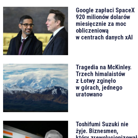
Google zapłaci SpaceX
920 milionów dolarów
miesięcznie za moc
obliczeniową
w centrach danych xAI
Tragedia na McKinley.
Trzech himalaistów
z Łotwy zginęło
w górach, jednego
uratowano
Toshifumi Suzuki nie
żyje. Biznesmen,
który zrewolucjonizował