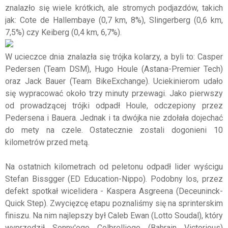
znalazło się wiele krótkich, ale stromych podjazdów, takich
jak: Cote de Hallembaye (0,7 km, 8%), Slingerberg (0,6 km,
7,5%) czy Keiberg (0,4 km, 6,7%).
W ucieczce dnia znalazła się trójka kolarzy, a byli to: Casper
Pedersen (Team DSM), Hugo Houle (Astana-Premier Tech)
oraz Jack Bauer (Team BikeExchange). Uciekinierom udało
się wypracować około trzy minuty przewagi. Jako pierwszy
od prowadzącej trójki odpadł Houle, odczepiony przez
Pedersena i Bauera. Jednak i ta dwójka nie zdołała dojechać
do mety na czele. Ostatecznie zostali dogonieni 10
kilometrów przed metą.
Na ostatnich kilometrach od peletonu odpadł lider wyścigu
Stefan Bissgger (ED Education-Nippo). Podobny los, przez
defekt spotkał wicelidera - Kaspera Asgreena (Deceuninck-
Quick Step). Zwycięzcę etapu poznaliśmy się na sprinterskim
finiszu. Na nim najlepszy był Caleb Ewan (Lotto Soudal), który
wyprzedził Sonny'ego Colbrelliego (Bahrain Victorious)