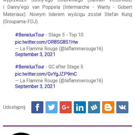
i Danny'ego van Poppela (Intermarche - Wanty - Gobert
Materiaux). Nowym liderem wyścigu został Stefan Kung
(Groupama-FDJ).
#BeneluxTour
- Stage 5 - Top 10
pic.twitter.com/OR8SG8S1Hw
— La Flamme Rouge (@laflammerouge16)
September 3, 2021
#BeneluxTour
- GC after Stage 5
pic.twitter.com/GvYgJZP9mC
— La Flamme Rouge (@laflammerouge16)
September 3, 2021