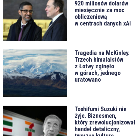
920 milionów dolarów
miesięcznie za moc
obliczeniową
w centrach danych xAI
Tragedia na McKinley.
Trzech himalaistów
z Łotwy zginęło
w górach, jednego
uratowano
Toshifumi Suzuki nie
żyje. Biznesmen,
który zrewolucjonizował
handel detaliczny,
tworząc kulturę