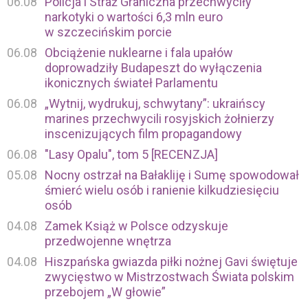
06.08
Policja i Straż Graniczna przechwyciły
narkotyki o wartości 6,3 mln euro
w szczecińskim porcie
06.08
Obciążenie nuklearne i fala upałów
doprowadziły Budapeszt do wyłączenia
ikonicznych świateł Parlamentu
06.08
„Wytnij, wydrukuj, schwytany”: ukraińscy
marines przechwycili rosyjskich żołnierzy
inscenizujących film propagandowy
06.08
"Lasy Opalu", tom 5 [RECENZJA]
05.08
Nocny ostrzał na Bałakliję i Sumę spowodował
śmierć wielu osób i ranienie kilkudziesięciu
osób
04.08
Zamek Książ w Polsce odzyskuje
przedwojenne wnętrza
04.08
Hiszpańska gwiazda piłki nożnej Gavi świętuje
zwycięstwo w Mistrzostwach Świata polskim
przebojem „W głowie”