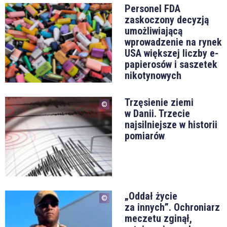
Personel FDA
zaskoczony decyzją
umożliwiającą
wprowadzenie na rynek
USA większej liczby e-
papierosów i saszetek
nikotynowych
Trzęsienie ziemi
w Danii. Trzecie
najsilniejsze w historii
pomiarów
„Oddał życie
za innych”. Ochroniarz
meczetu zginął,