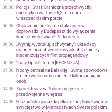
06.08
Policja i Straż Graniczna przechwyciły
narkotyki o wartości 6,3 mln euro
w szczecińskim porcie
06.08
Obciążenie nuklearne i fala upałów
doprowadziły Budapeszt do wyłączenia
ikonicznych świateł Parlamentu
06.08
„Wytnij, wydrukuj, schwytany”: ukraińscy
marines przechwycili rosyjskich żołnierzy
inscenizujących film propagandowy
06.08
"Lasy Opalu", tom 5 [RECENZJA]
05.08
Nocny ostrzał na Bałakliję i Sumę spowodował
śmierć wielu osób i ranienie kilkudziesięciu
osób
04.08
Zamek Książ w Polsce odzyskuje
przedwojenne wnętrza
04.08
Hiszpańska gwiazda piłki nożnej Gavi świętuje
zwycięstwo w Mistrzostwach Świata polskim