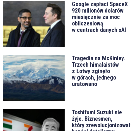
Google zapłaci SpaceX
920 milionów dolarów
miesięcznie za moc
obliczeniową
w centrach danych xAI
Tragedia na McKinley.
Trzech himalaistów
z Łotwy zginęło
w górach, jednego
uratowano
Toshifumi Suzuki nie
żyje. Biznesmen,
który zrewolucjonizował