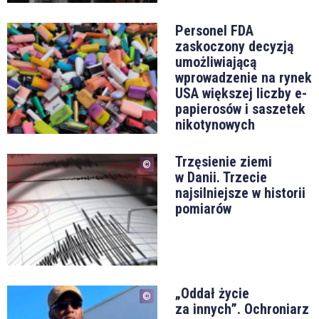
Personel FDA
zaskoczony decyzją
umożliwiającą
wprowadzenie na rynek
USA większej liczby e-
papierosów i saszetek
nikotynowych
Trzęsienie ziemi
w Danii. Trzecie
najsilniejsze w historii
pomiarów
„Oddał życie
za innych”. Ochroniarz