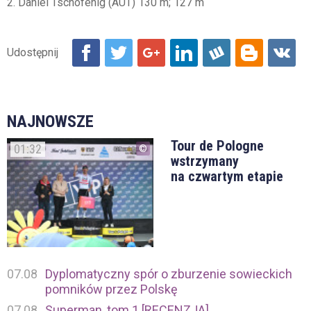
2. Daniel Tschofenig (AUT) 130 m; 127 m
NAJNOWSZE
Tour de Pologne
01:32
wstrzymany
na czwartym etapie
07.08
Dyplomatyczny spór o zburzenie sowieckich
pomników przez Polskę
07.08
Superman, tom 1 [RECENZJA]