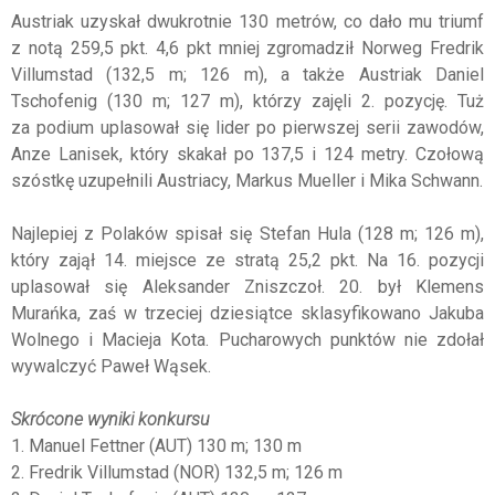
Austriak uzyskał dwukrotnie 130 metrów, co dało mu triumf
z notą 259,5 pkt. 4,6 pkt mniej zgromadził Norweg Fredrik
Villumstad (132,5 m; 126 m), a także Austriak Daniel
Tschofenig (130 m; 127 m), którzy zajęli 2. pozycję. Tuż
za podium uplasował się lider po pierwszej serii zawodów,
Anze Lanisek, który skakał po 137,5 i 124 metry. Czołową
szóstkę uzupełnili Austriacy, Markus Mueller i Mika Schwann.
Najlepiej z Polaków spisał się Stefan Hula (128 m; 126 m),
który zajął 14. miejsce ze stratą 25,2 pkt. Na 16. pozycji
uplasował się Aleksander Zniszczoł. 20. był Klemens
Murańka, zaś w trzeciej dziesiątce sklasyfikowano Jakuba
Wolnego i Macieja Kota. Pucharowych punktów nie zdołał
wywalczyć Paweł Wąsek.
Skrócone wyniki konkursu
1. Manuel Fettner (AUT) 130 m; 130 m
2. Fredrik Villumstad (NOR) 132,5 m; 126 m