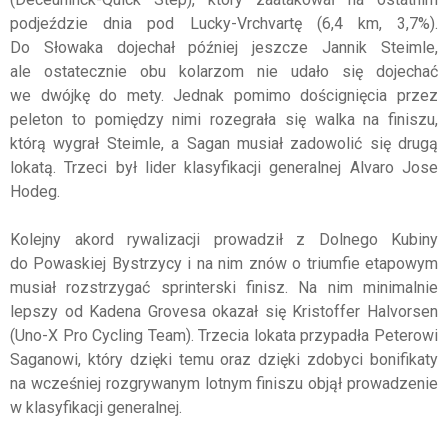
podjeździe dnia pod Lucky-Vrchvartę (6,4 km, 3,7%).
Do Słowaka dojechał później jeszcze Jannik Steimle,
ale ostatecznie obu kolarzom nie udało się dojechać
we dwójkę do mety. Jednak pomimo doścignięcia przez
peleton to pomiędzy nimi rozegrała się walka na finiszu,
którą wygrał Steimle, a Sagan musiał zadowolić się drugą
lokatą. Trzeci był lider klasyfikacji generalnej Alvaro Jose
Hodeg.
Kolejny akord rywalizacji prowadził z Dolnego Kubiny
do Powaskiej Bystrzycy i na nim znów o triumfie etapowym
musiał rozstrzygać sprinterski finisz. Na nim minimalnie
lepszy od Kadena Grovesa okazał się Kristoffer Halvorsen
(Uno-X Pro Cycling Team). Trzecia lokata przypadła Peterowi
Saganowi, który dzięki temu oraz dzięki zdobyci bonifikaty
na wcześniej rozgrywanym lotnym finiszu objął prowadzenie
w klasyfikacji generalnej.