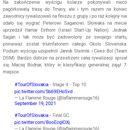
Na zakończenie wyścigu kolarze pokonywali nieco
pagórkowatą trasę do Trnavy, ale i tym razem na koniec
zawodnicy rywalizowali na finiszu z grupy i po raz kolejny nie
udało się wygrać Peterowi Saganowi. Słowaka na mecie
uprzedził Itamar Einhorn (Israel Start-Up Nation). Jednak
Sagan i tak może być zadowolony ze swojego startu,
ponieważ został triumfatorem całego Okolo Slovenska.
Podium wyścigu uzupełnili Jannik Steimle i Cees Bol (Team
DSM). Bardzo dobrze na przestrzeni całej rywalizacji spisał
się Maciej Bodnar, który w klasyfikacji generalnej zajął 7.
miejsce.
#TourOfSlovakia
- Stage 4 - Top 10
pic.twitter.com/5b69EHoSvd
— La Flamme Rouge (@laflammerouge16)
September 19, 2021
#TourOfSlovakia
- Final GC
pic.twitter.com/BooEcqlOXj
— La Flamme Rouge (@laflammerouge16)