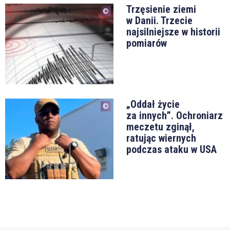
Trzęsienie ziemi
w Danii. Trzecie
najsilniejsze w historii
pomiarów
„Oddał życie
za innych”. Ochroniarz
meczetu zginął,
ratując wiernych
podczas ataku w USA