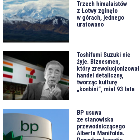
Trzech himalaistów
z Łotwy zginęło
w górach, jednego
uratowano
Toshifumi Suzuki nie
żyje. Biznesmen,
który zrewolucjonizował
handel detaliczny,
tworząc kulturę
„konbini”, miał 93 lata
BP usuwa
ze stanowiska
przewodniczącego
Alberta Manifolda.
Powodem kwestie