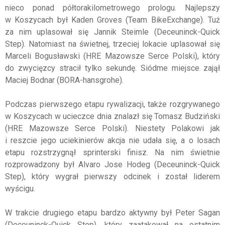
nieco ponad półtorakilometrowego prologu. Najlepszy
w Koszycach był Kaden Groves (Team BikeExchange). Tuż
za nim uplasował się Jannik Steimle (Deceuninck-Quick
Step). Natomiast na świetnej, trzeciej lokacie uplasował się
Marceli Bogusławski (HRE Mazowsze Serce Polski), który
do zwycięzcy stracił tylko sekundę. Siódme miejsce zajął
Maciej Bodnar (BORA-hansgrohe).
Podczas pierwszego etapu rywalizacji, także rozgrywanego
w Koszycach w ucieczce dnia znalazł się Tomasz Budziński
(HRE Mazowsze Serce Polski). Niestety Polakowi jak
i reszcie jego uciekinierów akcja nie udała się, a o losach
etapu rozstrzygnął sprinterski finisz. Na nim świetnie
rozprowadzony był Alvaro Jose Hodeg (Deceuninck-Quick
Step), który wygrał pierwszy odcinek i został liderem
wyścigu.
W trakcie drugiego etapu bardzo aktywny był Peter Sagan
(Deceuninck-Quick Step), który zaatakował na ostatnim