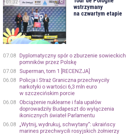
Tour de Pologne
01:32
wstrzymany
na czwartym etapie
07.08
Dyplomatyczny spór o zburzenie sowieckich
pomników przez Polskę
07.08
Superman, tom 1 [RECENZJA]
06.08
Policja i Straż Graniczna przechwyciły
narkotyki o wartości 6,3 mln euro
w szczecińskim porcie
06.08
Obciążenie nuklearne i fala upałów
doprowadziły Budapeszt do wyłączenia
ikonicznych świateł Parlamentu
06.08
„Wytnij, wydrukuj, schwytany”: ukraińscy
marines przechwycili rosyjskich żołnierzy