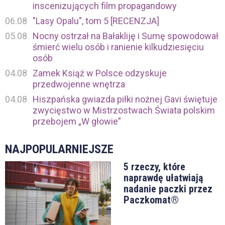
inscenizujących film propagandowy
06.08
"Lasy Opalu", tom 5 [RECENZJA]
05.08
Nocny ostrzał na Bałakliję i Sumę spowodował
śmierć wielu osób i ranienie kilkudziesięciu
osób
04.08
Zamek Książ w Polsce odzyskuje
przedwojenne wnętrza
04.08
Hiszpańska gwiazda piłki nożnej Gavi świętuje
zwycięstwo w Mistrzostwach Świata polskim
przebojem „W głowie”
NAJPOPULARNIEJSZE
5 rzeczy, które
naprawdę ułatwiają
nadanie paczki przez
Paczkomat®