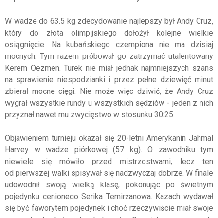
W wadze do 63.5 kg zdecydowanie najlepszy był Andy Cruz,
który do złota olimpijskiego dołożył kolejne wielkie
osiągnięcie. Na kubańskiego czempiona nie ma dzisiaj
mocnych. Tym razem próbował go zatrzymać utalentowany
Kerem Oezmen. Turek nie miał jednak najmniejszych szans
na sprawienie niespodzianki i przez pełne dziewięć minut
zbierał mocne cięgi. Nie może więc dziwić, że Andy Cruz
wygrał wszystkie rundy u wszystkich sędziów - jeden z nich
przyznał nawet mu zwycięstwo w stosunku 30:25.
Objawieniem turnieju okazał się 20-letni Amerykanin Jahmal
Harvey w wadze piórkowej (57 kg). O zawodniku tym
niewiele się mówiło przed mistrzostwami, lecz ten
od pierwszej walki spisywał się nadzwyczaj dobrze. W finale
udowodnił swoją wielką klasę, pokonując po świetnym
pojedynku cenionego Serika Temirżanowa. Kazach wydawał
się być faworytem pojedynek i choć rzeczywiście miał swoje