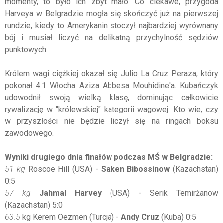
momenty, to było ich zbyt mało. Co ciekawe, przygoda
Harveya w Belgradzie mogła się skończyć już na pierwszej
rundzie, kiedy to Amerykanin stoczył najbardziej wyrównany
bój i musiał liczyć na delikatną przychylność sędziów
punktowych.
Królem wagi ciężkiej okazał się Julio La Cruz Peraza, który
pokonał 4:1 Włocha Aziza Abbesa Mouhidine'a. Kubańczyk
udowodnił swoją wielką klasę, dominując całkowicie
rywalizację w "królewskiej" kategorii wagowej. Kto wie, czy
w przyszłości nie będzie liczył się na ringach boksu
zawodowego.
Wyniki drugiego dnia finałów podczas MŚ w Belgradzie:
51 kg
Roscoe Hill (USA) -
Saken Bibossinow
(Kazachstan)
0:5
57 kg
Jahmal Harvey
(USA) - Serik Temirżanow
(Kazachstan) 5:0
63.5
kg Kerem Oezmen (Turcja) -
Andy Cruz
(Kuba) 0:5