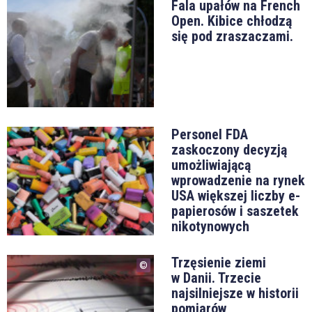
Fala upałów na French
Open. Kibice chłodzą
się pod zraszaczami.
Personel FDA
zaskoczony decyzją
umożliwiającą
wprowadzenie na rynek
USA większej liczby e-
papierosów i saszetek
nikotynowych
Trzęsienie ziemi
w Danii. Trzecie
najsilniejsze w historii
pomiarów