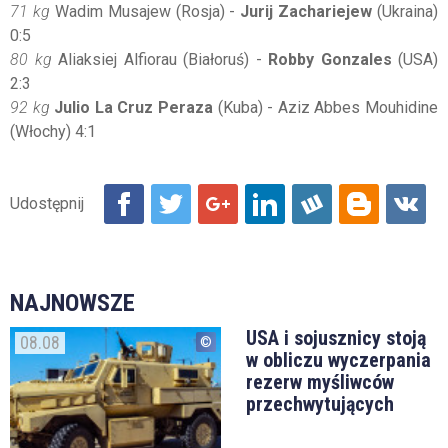
71 kg
Wadim Musajew (Rosja) -
Jurij Zachariejew
(Ukraina)
0:5
80 kg
Aliaksiej Alfiorau (Białoruś) -
Robby Gonzales
(USA)
2:3
92 kg
Julio La Cruz Peraza
(Kuba) - Aziz Abbes Mouhidine
(Włochy) 4:1
NAJNOWSZE
USA i sojusznicy stoją
08.08
w obliczu wyczerpania
rezerw myśliwców
przechwytujących