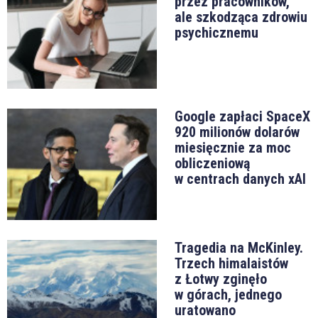
przez pracowników,
ale szkodząca zdrowiu
psychicznemu
Google zapłaci SpaceX
920 milionów dolarów
miesięcznie za moc
obliczeniową
w centrach danych xAI
Tragedia na McKinley.
Trzech himalaistów
z Łotwy zginęło
w górach, jednego
uratowano