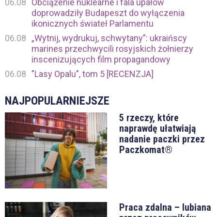
06.08
Obciążenie nuklearne i fala upałów
doprowadziły Budapeszt do wyłączenia
ikonicznych świateł Parlamentu
06.08
„Wytnij, wydrukuj, schwytany”: ukraińscy
marines przechwycili rosyjskich żołnierzy
inscenizujących film propagandowy
06.08
"Lasy Opalu", tom 5 [RECENZJA]
NAJPOPULARNIEJSZE
5 rzeczy, które
naprawdę ułatwiają
nadanie paczki przez
Paczkomat®
Praca zdalna – lubiana