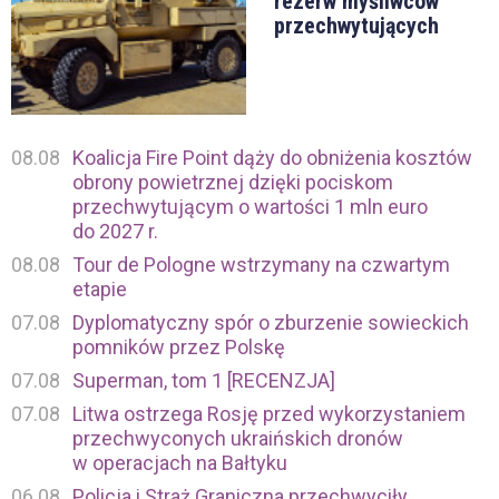
rezerw myśliwców
przechwytujących
08.08
Koalicja Fire Point dąży do obniżenia kosztów
obrony powietrznej dzięki pociskom
przechwytującym o wartości 1 mln euro
do 2027 r.
08.08
Tour de Pologne wstrzymany na czwartym
etapie
07.08
Dyplomatyczny spór o zburzenie sowieckich
pomników przez Polskę
07.08
Superman, tom 1 [RECENZJA]
07.08
Litwa ostrzega Rosję przed wykorzystaniem
przechwyconych ukraińskich dronów
w operacjach na Bałtyku
06.08
Policja i Straż Graniczna przechwyciły