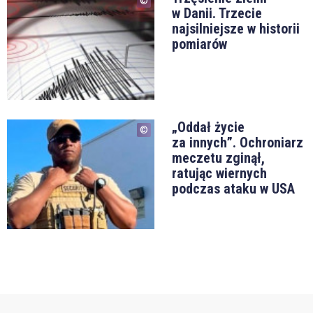
w Danii. Trzecie
najsilniejsze w historii
pomiarów
„Oddał życie
za innych”. Ochroniarz
meczetu zginął,
ratując wiernych
podczas ataku w USA