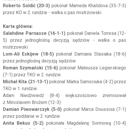
Roberto Soldić (20-3)
pokonał Mameda Khalidova (35-7-3)
przez KO w 2. rundzie - walka o pas mistrzowski
Karta główna:
Salahdine Parnasse (16-1-1)
pokonał Daniela Torresa (12-
5) przez jednogłośną decyzją sędziów - walka o pas
mistrzowski
Lom-Ali Eskijew (18-5)
pokonał Damiana Stasiaka (18-6)
przez jednogłośną decyzją sędziów
Roman Szymański (15-6)
pokonał Mateusza Legierskiego
(7-1) przez TKO w 2. rundzie
Michał Kita (21-13-1)
pokonał Marka Samociuka (4-2) przez
TKO w 1. rundzie
Adam Niedźwiedź (8-4) większościowo zremisował
z Miroslavem Brožem (12-3)
Damian Piwowarczyk (5-0)
pokonał Marca Doussisa (7-1)
przez poddanie w 2. rundzie
Anita Bekus (5-2)
pokonała Magdalenę Sormową (10-4)