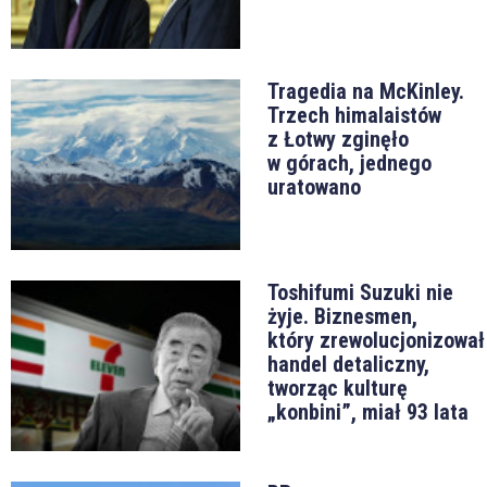
Tragedia na McKinley.
Trzech himalaistów
z Łotwy zginęło
w górach, jednego
uratowano
Toshifumi Suzuki nie
żyje. Biznesmen,
który zrewolucjonizował
handel detaliczny,
tworząc kulturę
„konbini”, miał 93 lata