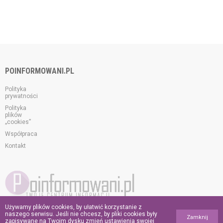
POINFORMOWANI.PL
Polityka
prywatności
Polityka
plików
„cookies”
Współpraca
Kontakt
Używamy plików cookies, by ułatwić korzystanie z
© 2026 poinformowani.pl.
naszego serwisu. Jeśli nie chcesz, by pliki cookies były
Zamknij
Wszelkie prawa zastrzeżone.
zapisywane na Twoim dysku zmień ustawienia swojej