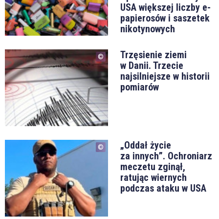
USA większej liczby e-
papierosów i saszetek
nikotynowych
Trzęsienie ziemi
w Danii. Trzecie
najsilniejsze w historii
pomiarów
„Oddał życie
za innych”. Ochroniarz
meczetu zginął,
ratując wiernych
podczas ataku w USA