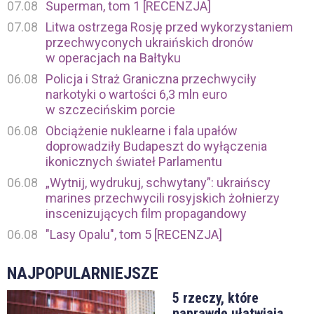
07.08
Superman, tom 1 [RECENZJA]
07.08
Litwa ostrzega Rosję przed wykorzystaniem
przechwyconych ukraińskich dronów
w operacjach na Bałtyku
06.08
Policja i Straż Graniczna przechwyciły
narkotyki o wartości 6,3 mln euro
w szczecińskim porcie
06.08
Obciążenie nuklearne i fala upałów
doprowadziły Budapeszt do wyłączenia
ikonicznych świateł Parlamentu
06.08
„Wytnij, wydrukuj, schwytany”: ukraińscy
marines przechwycili rosyjskich żołnierzy
inscenizujących film propagandowy
06.08
"Lasy Opalu", tom 5 [RECENZJA]
NAJPOPULARNIEJSZE
5 rzeczy, które
naprawdę ułatwiają