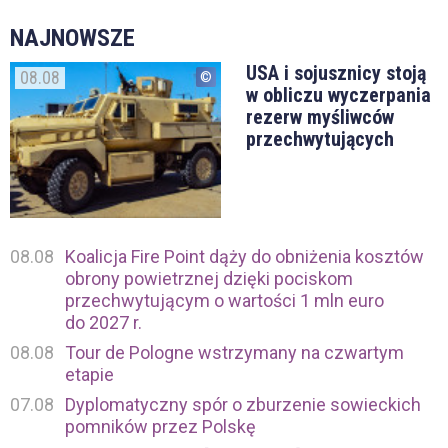
NAJNOWSZE
USA i sojusznicy stoją
08.08
w obliczu wyczerpania
rezerw myśliwców
przechwytujących
08.08
Koalicja Fire Point dąży do obniżenia kosztów
obrony powietrznej dzięki pociskom
przechwytującym o wartości 1 mln euro
do 2027 r.
08.08
Tour de Pologne wstrzymany na czwartym
etapie
07.08
Dyplomatyczny spór o zburzenie sowieckich
pomników przez Polskę