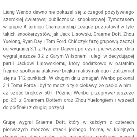
Liang Wenbo dawno nie pokazał się z czegoś pozytywnego
szerokiej światowej publiczności snookerowej. Tymczasem
w grupie A turnieju Championship League pozostawił w tyle
takich snookerzystów, jak Jack Lisowski, Graeme Dott, Zhou
Yuelong, Ryan Day i Tom Ford. Chińczyk fazę grupową zaczął
od wygranej 3:1 z Ryanem Dayem, po czym pierwszego dnia
wygrał jeszcze 3:2 z Garym Wilsonem i uległ w decydującej
partii Jackowi Lisowskiemu, który dodatkowo w ostatnim
frejmie spotkania atakował brejka maksymalnego i zatrzymał
się na 112 punktach. W drugim dniu zmagań Wenbo pokonał
3:1 Toma Forda i był to mecz o tyle ciekawy, że padło w nim...
aż sześć brejków 50+. Później Wenbo przegrywał jeszcze
po 2:3 z Graemem Dottem oraz Zhou Yuelongiem i wszedł
do półfinału z drugiej pozycji.
Grupę wygrał Graeme Dott, który w każdym z czterech
pierwszych meczów stracił jednego frejma, w kolejnych
dwóch po dwie partie, ale wszystkie spotkania wygrał