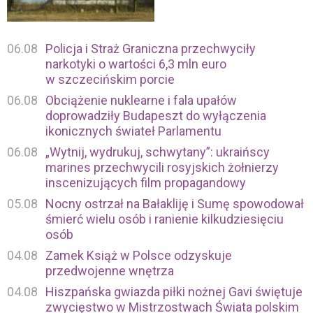
06.08
Policja i Straż Graniczna przechwyciły
narkotyki o wartości 6,3 mln euro
w szczecińskim porcie
06.08
Obciążenie nuklearne i fala upałów
doprowadziły Budapeszt do wyłączenia
ikonicznych świateł Parlamentu
06.08
„Wytnij, wydrukuj, schwytany”: ukraińscy
marines przechwycili rosyjskich żołnierzy
inscenizujących film propagandowy
05.08
Nocny ostrzał na Bałakliję i Sumę spowodował
śmierć wielu osób i ranienie kilkudziesięciu
osób
04.08
Zamek Książ w Polsce odzyskuje
przedwojenne wnętrza
04.08
Hiszpańska gwiazda piłki nożnej Gavi świętuje
zwycięstwo w Mistrzostwach Świata polskim