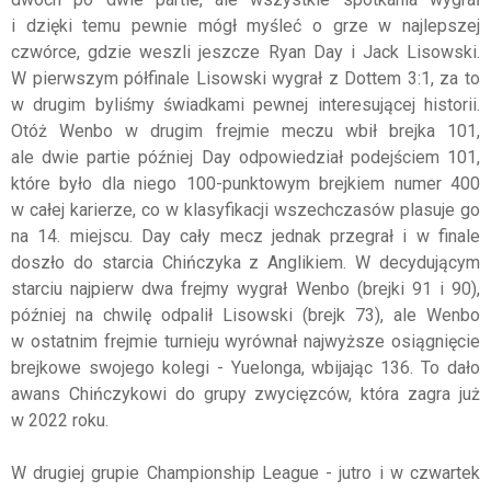
i dzięki temu pewnie mógł myśleć o grze w najlepszej
czwórce, gdzie weszli jeszcze Ryan Day i Jack Lisowski.
W pierwszym półfinale Lisowski wygrał z Dottem 3:1, za to
w drugim byliśmy świadkami pewnej interesującej historii.
Otóż Wenbo w drugim frejmie meczu wbił brejka 101,
ale dwie partie później Day odpowiedział podejściem 101,
które było dla niego 100-punktowym brejkiem numer 400
w całej karierze, co w klasyfikacji wszechczasów plasuje go
na 14. miejscu. Day cały mecz jednak przegrał i w finale
doszło do starcia Chińczyka z Anglikiem. W decydującym
starciu najpierw dwa frejmy wygrał Wenbo (brejki 91 i 90),
później na chwilę odpalił Lisowski (brejk 73), ale Wenbo
w ostatnim frejmie turnieju wyrównał najwyższe osiągnięcie
brejkowe swojego kolegi - Yuelonga, wbijając 136. To dało
awans Chińczykowi do grupy zwycięzców, która zagra już
w 2022 roku.
W drugiej grupie Championship League - jutro i w czwartek