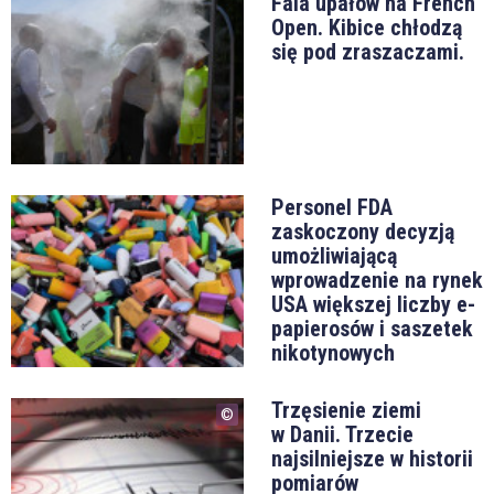
Fala upałów na French
Open. Kibice chłodzą
się pod zraszaczami.
Personel FDA
zaskoczony decyzją
umożliwiającą
wprowadzenie na rynek
USA większej liczby e-
papierosów i saszetek
nikotynowych
Trzęsienie ziemi
w Danii. Trzecie
najsilniejsze w historii
pomiarów