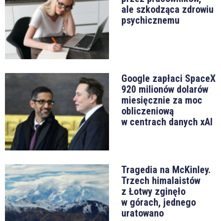
ale szkodząca zdrowiu
psychicznemu
Google zapłaci SpaceX
920 milionów dolarów
miesięcznie za moc
obliczeniową
w centrach danych xAI
Tragedia na McKinley.
Trzech himalaistów
z Łotwy zginęło
w górach, jednego
uratowano