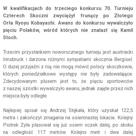
W kwalifikacjach do trzeciego konkursu 70. Turnieju
Czterech Skoczni zwyciężył frunący po Złotego
Orła
Ryoyu Kobayashi. Awans do konkursu wywalczyło
pięciu Polaków, wśród których nie znalazł się Kamil
Stoch.
Trzecim przystankiem noworocznego turnieju jest austriacki
Innsbruck i darzona różnymi sympatiami skocznia Bergisel.
O dużej przyjaźni z nią nie mogą mówić polscy skoczkowie,
których poniedziałkowe występy nie były zadowalające.
Zdecydowanym plusem jest to, że pięciu sportowców
z naszej szóstki wywalczyło awans, jednak zajęte przez nich
miejsca były odległe.
Najlepiej spisał się Andrzej Stękała, który uzyskał 122,5
metra i zakończył zmagania na osiemnastej lokacie. Kolejny
Piotrek Żyła plasował się już osiem oczek dalej, po skoku
na odległość 117 metrów. Kolejno metr i dwa dalej