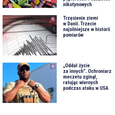
nikotynowych
Trzęsienie ziemi
w Danii. Trzecie
najsilniejsze w historii
pomiarów
„Oddał życie
za innych”. Ochroniarz
meczetu zginął,
ratując wiernych
podczas ataku w USA