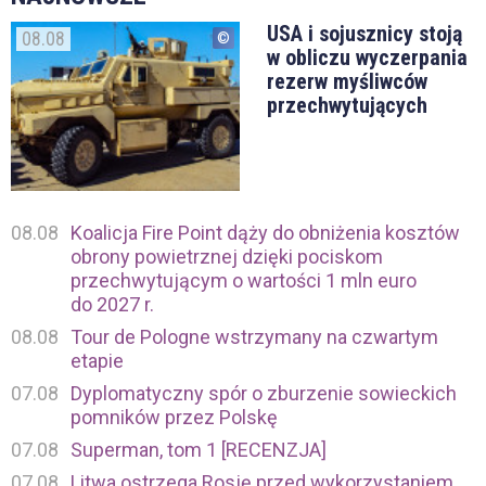
USA i sojusznicy stoją
08.08
w obliczu wyczerpania
rezerw myśliwców
przechwytujących
08.08
Koalicja Fire Point dąży do obniżenia kosztów
obrony powietrznej dzięki pociskom
przechwytującym o wartości 1 mln euro
do 2027 r.
08.08
Tour de Pologne wstrzymany na czwartym
etapie
07.08
Dyplomatyczny spór o zburzenie sowieckich
pomników przez Polskę
07.08
Superman, tom 1 [RECENZJA]
07.08
Litwa ostrzega Rosję przed wykorzystaniem