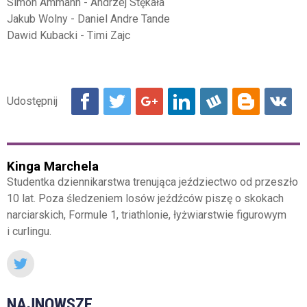
Simon Ammann - Andrzej Stękała
Jakub Wolny - Daniel Andre Tande
Dawid Kubacki - Timi Zajc
Kinga Marchela
Studentka dziennikarstwa trenująca jeździectwo od przeszło
10 lat. Poza śledzeniem losów jeźdźców piszę o skokach
narciarskich, Formule 1, triathlonie, łyżwiarstwie figurowym
i curlingu.
NAJNOWSZE