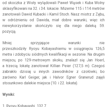
od skoczka z Wisły wylądowali Paweł Wąsek i Kuba Wolny
sklasyfikowani na 32. i 34. lokacie. Mizerne 115 i 114 metrów
zanotowali Dawid Kubacki i Kamil Stoch. Nasz mistrz z Zębu,
w odróżnieniu od Dawida, miał dobre warunki, więc ich
niewykorzystanie skończyło się dla niego daleką 59.
pozycją.
Mniej sprzyjające warunki nie
przeszkodziły Ryoyu Kobayashiemu w osiągnięciu 126,5
metra i zdobyciu siódmych kwalifikacji w sezonie. Na drugim
miejscu, po 129-metrowym skoku, znalazł się Jan Hoerl,
a trzecią lokatę zanotował Killian Peier (127,5 m). Czegoś
zabrakło dzisiaj u innych zawodników z czołówki, bo
zarówno Karl Geiger, jak i Halvor Egner Granerud zajęli
stosunkowo dalekie miejsca (10. i 22. lokata).
Wyniki:
1. Ryoyu Kobayashi 132.7