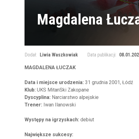
Magdalena Łucz
Dodał:
Liwia Waszkowiak
Data publikacji:
08.01.202
MAGDALENA ŁUCZAK
Data i miejsce urodzenia:
31 grudnia 2001, Łódź
Klub:
UKS MitanSki Zakopane
Dyscyplina:
Narciarstwo alpejskie
Trener:
Iwan Ilanowski
Występy na igrzyskach:
debiut
Największe sukcesy: