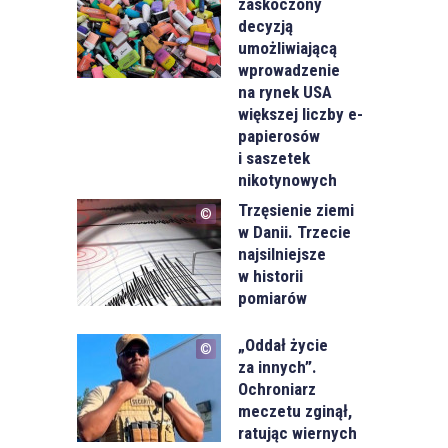
zaskoczony
decyzją
umożliwiającą
wprowadzenie
na rynek USA
większej liczby e-
papierosów
i saszetek
nikotynowych
Trzęsienie ziemi
w Danii. Trzecie
najsilniejsze
w historii
pomiarów
„Oddał życie
za innych”.
Ochroniarz
meczetu zginął,
ratując wiernych