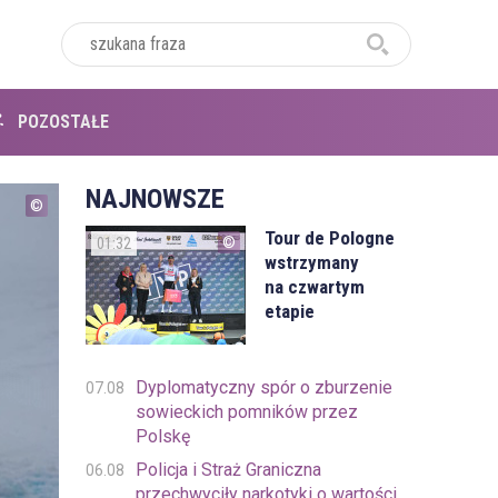
POZOSTAŁE
NAJNOWSZE
Tour de Pologne
01:32
wstrzymany
na czwartym
etapie
Dyplomatyczny spór o zburzenie
07.08
sowieckich pomników przez
Polskę
Policja i Straż Graniczna
06.08
przechwyciły narkotyki o wartości