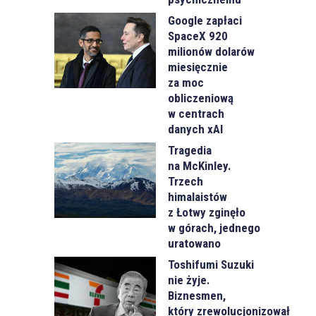
Google zapłaci
SpaceX 920
milionów dolarów
miesięcznie
za moc
obliczeniową
w centrach
danych xAI
Tragedia
na McKinley.
Trzech
himalaistów
z Łotwy zginęło
w górach, jednego
uratowano
Toshifumi Suzuki
nie żyje.
Biznesmen,
który zrewolucjonizował