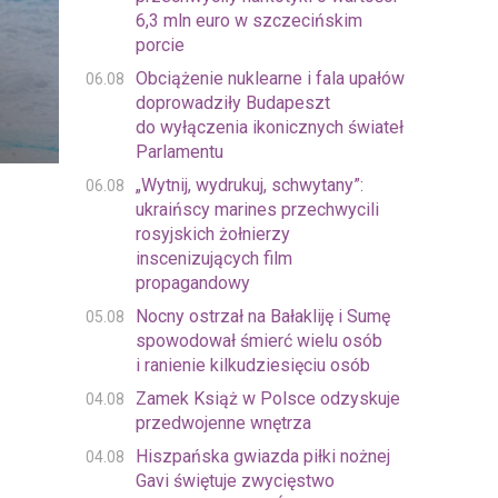
6,3 mln euro w szczecińskim
porcie
Obciążenie nuklearne i fala upałów
06.08
doprowadziły Budapeszt
do wyłączenia ikonicznych świateł
Parlamentu
„Wytnij, wydrukuj, schwytany”:
06.08
ukraińscy marines przechwycili
rosyjskich żołnierzy
inscenizujących film
propagandowy
Nocny ostrzał na Bałakliję i Sumę
05.08
spowodował śmierć wielu osób
i ranienie kilkudziesięciu osób
Zamek Książ w Polsce odzyskuje
04.08
przedwojenne wnętrza
Hiszpańska gwiazda piłki nożnej
04.08
Gavi świętuje zwycięstwo