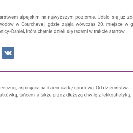
iarstwem alpejskim na najwyższym poziomie. Udało się już zd
wodów w Courchevel, gdzie zajęła wówczas 20. miejsce w gi
y-Daniel, która chętnie dzieli się radami w trakcie startów.
ołecznej, aspirująca na dziennikarkę sportową. Od dzieciństwa
siatkówką, tańcem, a także przez dłuższą chwilę z lekkoatletyką.