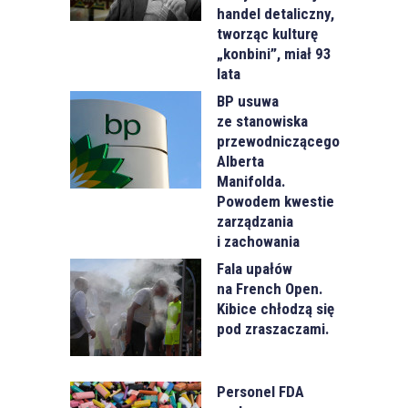
handel detaliczny,
tworząc kulturę
„konbini”, miał 93
lata
BP usuwa
ze stanowiska
przewodniczącego
Alberta
Manifolda.
Powodem kwestie
zarządzania
i zachowania
Fala upałów
na French Open.
Kibice chłodzą się
pod zraszaczami.
Personel FDA