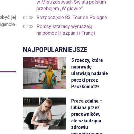
w Mistrzostwach Świata polskim
przebojem „W głowie”
obyć jej
Rozpoczęcie 83. Tour de Pologne
04.08
gancie.
Polscy strażacy wyruszają
02.08
na pomoc Hiszpanii i Francji
NAJPOPULARNIEJSZE
5 rzeczy, które
naprawdę
ułatwiają nadanie
paczki przez
Paczkomat®
Praca zdalna –
lubiana przez
pracowników,
ale szkodząca
zdrowiu
psychicznemu