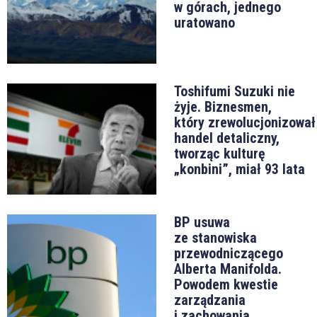
w górach, jednego
uratowano
Toshifumi Suzuki nie
żyje. Biznesmen,
który zrewolucjonizował
handel detaliczny,
tworząc kulturę
„konbini”, miał 93 lata
BP usuwa
ze stanowiska
przewodniczącego
Alberta Manifolda.
Powodem kwestie
zarządzania
i zachowania