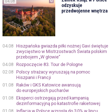
04.08
odzyskuje
przedwojenne wnętrza
04.08
Hiszpańska gwiazda piłki nożnej Gavi świętuje
zwycięstwo w Mistrzostwach Świata polskim
przebojem „W głowie”
04.08
Rozpoczęcie 83. Tour de Pologne
02.08
Polscy strażacy wyruszają na pomoc
Hiszpanii i Francji
01.08
Raków i GKS Katowice awansują
do europejskich pucharów
01.08
Eksperci ostrzegają przed kampanią
dezinformacyjną po katastrofie rakietowej
01.08
Inflacja w Polsce wzrosła do 3,0% w lipcu