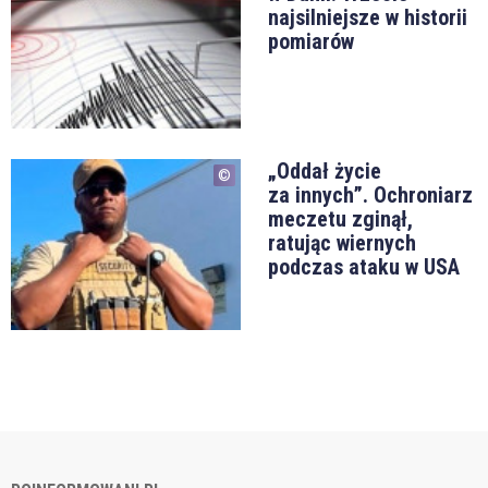
najsilniejsze w historii
pomiarów
„Oddał życie
za innych”. Ochroniarz
meczetu zginął,
ratując wiernych
podczas ataku w USA