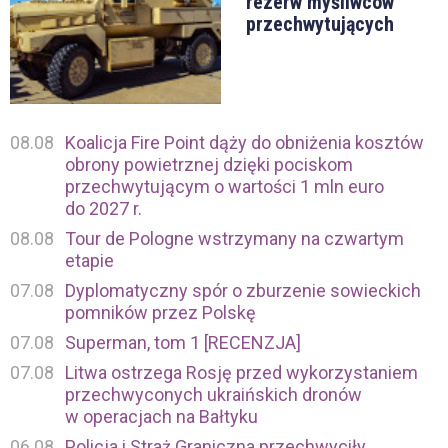
rezerw myśliwców
przechwytujących
08.08
Koalicja Fire Point dąży do obniżenia kosztów
obrony powietrznej dzięki pociskom
przechwytującym o wartości 1 mln euro
do 2027 r.
08.08
Tour de Pologne wstrzymany na czwartym
etapie
07.08
Dyplomatyczny spór o zburzenie sowieckich
pomników przez Polskę
07.08
Superman, tom 1 [RECENZJA]
07.08
Litwa ostrzega Rosję przed wykorzystaniem
przechwyconych ukraińskich dronów
w operacjach na Bałtyku
06.08
Policja i Straż Graniczna przechwyciły