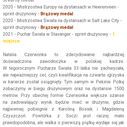
Srebrny medal
2020 - Mistrzostwa Europy na dystansach w Heerenveen -
sprint drużynowy -
Brązowy medal
2020 - Mistrzostwa Świata na dystansach w Salt Lake City -
sprint drużynowy -
Brązowy medal
2021 - Puchar Świata w Stavanger - sprint drużynowy -
1.
miejsce
Natalia Czerwonka to zdecydowanie najbardziej
doświadczona zawodniczka w polskiej kadrze.
W tegorocznym Pucharze Świata 33-latka nie zachwycała,
ale najważniejszy cel, czyli kwalifikacja na czwarte igrzyska
w karierze został osiągnięty. Tym samym w Pekinie Polkę
zobaczymy w biegu drużynowym oraz na dystansie 1500
metrów. Przy obecnej formie Czerwonka większe szanse
na zadowalający wynik będzie mieć w drużynie, gdzie
najpewniej pobiegnie z Karoliną Bosiek i Magdaleną
Czyszczoń. Powtórka z Soczi jest raczej mało
prawdopodobna, ale walka o pierwszą piątkę wydaje się jak