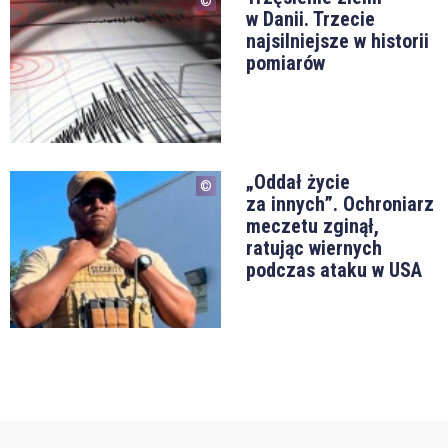
w Danii. Trzecie
najsilniejsze w historii
pomiarów
„Oddał życie
za innych”. Ochroniarz
meczetu zginął,
ratując wiernych
podczas ataku w USA