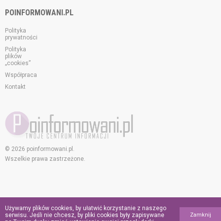
POINFORMOWANI.PL
Polityka
prywatności
Polityka
plików
„cookies”
Współpraca
Kontakt
© 2026 poinformowani.pl.
Wszelkie prawa zastrzeżone.
Używamy plików cookies, by ułatwić korzystanie z naszego
serwisu. Jeśli nie chcesz, by pliki cookies były zapisywane
Zamknij