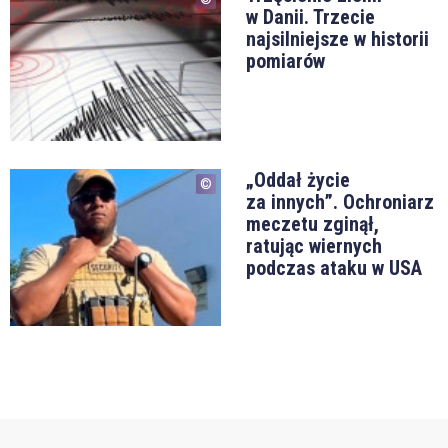
w Danii. Trzecie
najsilniejsze w historii
pomiarów
„Oddał życie
za innych”. Ochroniarz
meczetu zginął,
ratując wiernych
podczas ataku w USA