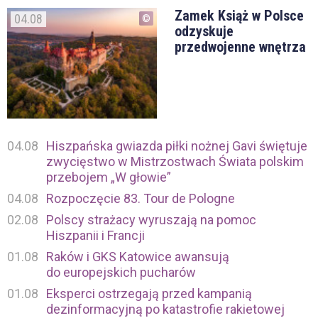
Zamek Książ w Polsce
04.08
odzyskuje
przedwojenne wnętrza
04.08
Hiszpańska gwiazda piłki nożnej Gavi świętuje
zwycięstwo w Mistrzostwach Świata polskim
przebojem „W głowie”
04.08
Rozpoczęcie 83. Tour de Pologne
02.08
Polscy strażacy wyruszają na pomoc
Hiszpanii i Francji
01.08
Raków i GKS Katowice awansują
do europejskich pucharów
01.08
Eksperci ostrzegają przed kampanią
dezinformacyjną po katastrofie rakietowej