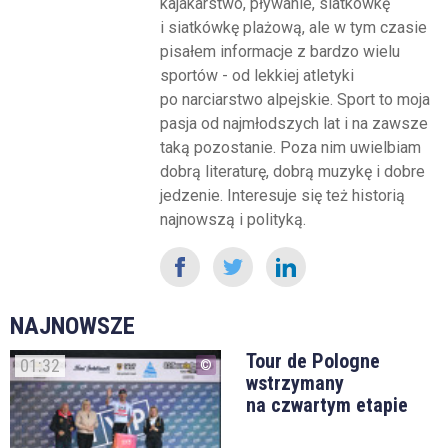
kajakarstwo, pływanie, siatkówkę
i siatkówkę plażową, ale w tym czasie
pisałem informacje z bardzo wielu
sportów - od lekkiej atletyki
po narciarstwo alpejskie. Sport to moja
pasja od najmłodszych lat i na zawsze
taką pozostanie. Poza nim uwielbiam
dobrą literaturę, dobrą muzykę i dobre
jedzenie. Interesuje się też historią
najnowszą i polityką.
NAJNOWSZE
Tour de Pologne
01:32
wstrzymany
na czwartym etapie