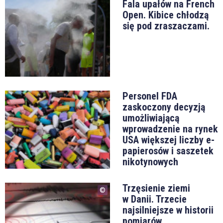
Fala upałów na French
Open. Kibice chłodzą
się pod zraszaczami.
Personel FDA
zaskoczony decyzją
umożliwiającą
wprowadzenie na rynek
USA większej liczby e-
papierosów i saszetek
nikotynowych
Trzęsienie ziemi
w Danii. Trzecie
najsilniejsze w historii
pomiarów