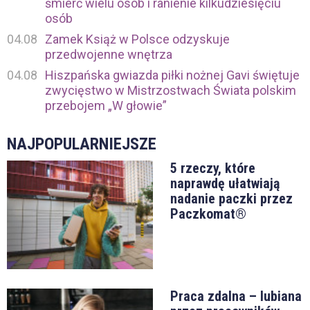
śmierć wielu osób i ranienie kilkudziesięciu
osób
04.08
Zamek Książ w Polsce odzyskuje
przedwojenne wnętrza
04.08
Hiszpańska gwiazda piłki nożnej Gavi świętuje
zwycięstwo w Mistrzostwach Świata polskim
przebojem „W głowie”
NAJPOPULARNIEJSZE
5 rzeczy, które
naprawdę ułatwiają
nadanie paczki przez
Paczkomat®
Praca zdalna – lubiana