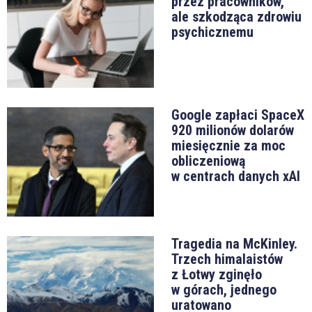
przez pracowników,
ale szkodząca zdrowiu
psychicznemu
Google zapłaci SpaceX
920 milionów dolarów
miesięcznie za moc
obliczeniową
w centrach danych xAI
Tragedia na McKinley.
Trzech himalaistów
z Łotwy zginęło
w górach, jednego
uratowano