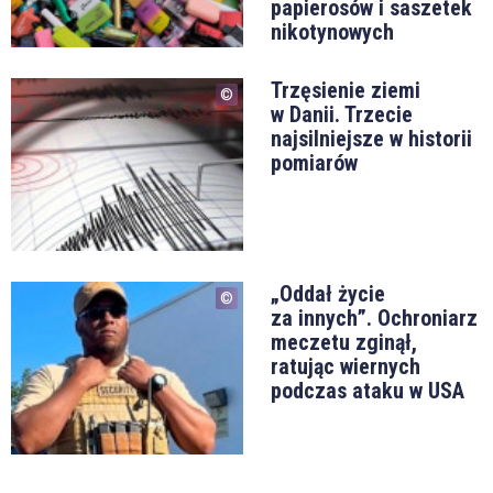
papierosów i saszetek
nikotynowych
Trzęsienie ziemi
w Danii. Trzecie
najsilniejsze w historii
pomiarów
„Oddał życie
za innych”. Ochroniarz
meczetu zginął,
ratując wiernych
podczas ataku w USA