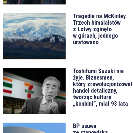
Tragedia na McKinley.
Trzech himalaistów
z Łotwy zginęło
w górach, jednego
uratowano
Toshifumi Suzuki nie
żyje. Biznesmen,
który zrewolucjonizował
handel detaliczny,
tworząc kulturę
„konbini”, miał 93 lata
BP usuwa
ze stanowiska