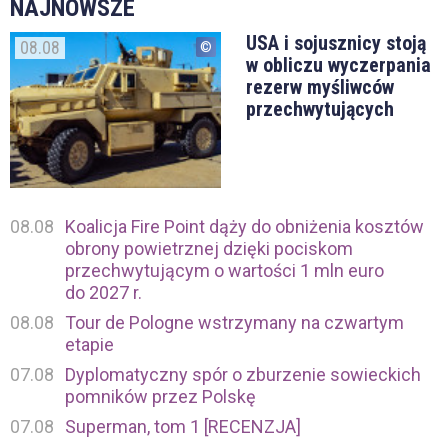
NAJNOWSZE
USA i sojusznicy stoją
08.08
w obliczu wyczerpania
rezerw myśliwców
przechwytujących
08.08
Koalicja Fire Point dąży do obniżenia kosztów
obrony powietrznej dzięki pociskom
przechwytującym o wartości 1 mln euro
do 2027 r.
08.08
Tour de Pologne wstrzymany na czwartym
etapie
07.08
Dyplomatyczny spór o zburzenie sowieckich
pomników przez Polskę
07.08
Superman, tom 1 [RECENZJA]