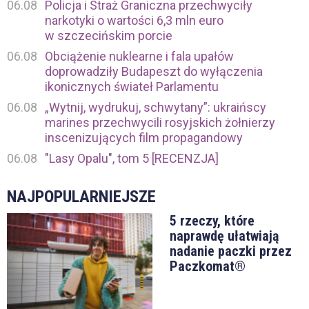
06.08
Policja i Straż Graniczna przechwyciły
narkotyki o wartości 6,3 mln euro
w szczecińskim porcie
06.08
Obciążenie nuklearne i fala upałów
doprowadziły Budapeszt do wyłączenia
ikonicznych świateł Parlamentu
06.08
„Wytnij, wydrukuj, schwytany”: ukraińscy
marines przechwycili rosyjskich żołnierzy
inscenizujących film propagandowy
06.08
"Lasy Opalu", tom 5 [RECENZJA]
NAJPOPULARNIEJSZE
5 rzeczy, które
naprawdę ułatwiają
nadanie paczki przez
Paczkomat®