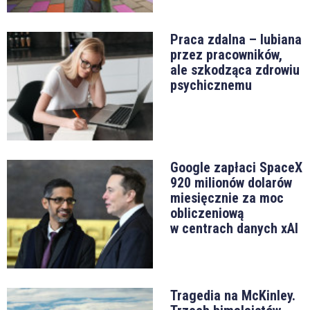
Praca zdalna – lubiana
przez pracowników,
ale szkodząca zdrowiu
psychicznemu
Google zapłaci SpaceX
920 milionów dolarów
miesięcznie za moc
obliczeniową
w centrach danych xAI
Tragedia na McKinley.