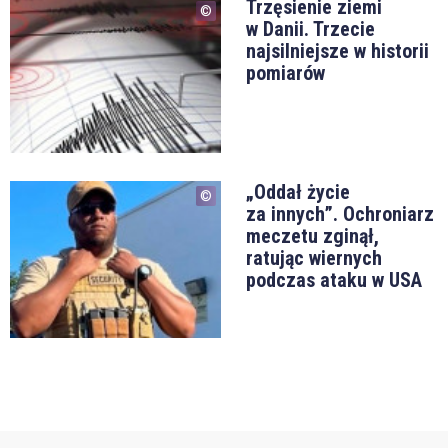
Trzęsienie ziemi
w Danii. Trzecie
najsilniejsze w historii
pomiarów
„Oddał życie
za innych”. Ochroniarz
meczetu zginął,
ratując wiernych
podczas ataku w USA