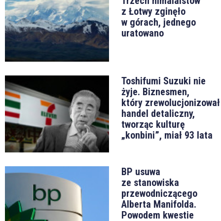
Trzech himalaistów
z Łotwy zginęło
w górach, jednego
uratowano
Toshifumi Suzuki nie
żyje. Biznesmen,
który zrewolucjonizował
handel detaliczny,
tworząc kulturę
„konbini”, miał 93 lata
BP usuwa
ze stanowiska
przewodniczącego
Alberta Manifolda.
Powodem kwestie