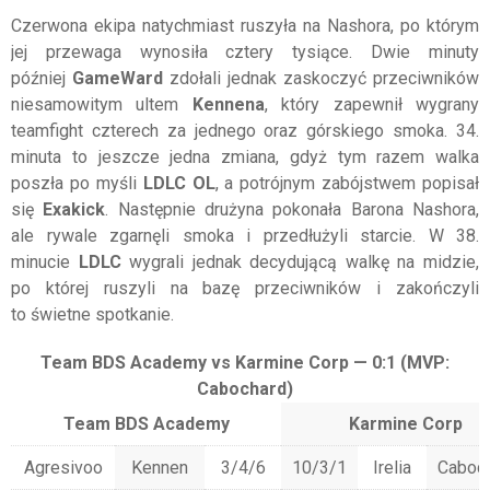
Czerwona ekipa natychmiast ruszyła na Nashora, po którym
jej przewaga wynosiła cztery tysiące. Dwie minuty
później
GameWard
zdołali jednak zaskoczyć przeciwników
niesamowitym ultem
Kennena
, który zapewnił wygrany
teamfight czterech za jednego oraz górskiego smoka. 34.
minuta to jeszcze jedna zmiana, gdyż tym razem walka
poszła po myśli
LDLC OL
, a potrójnym zabójstwem popisał
się
Exakick
. Następnie drużyna pokonała Barona Nashora,
ale rywale zgarnęli smoka i przedłużyli starcie. W 38.
minucie
LDLC
wygrali jednak decydującą walkę na midzie,
po której ruszyli na bazę przeciwników i zakończyli
to świetne spotkanie.
Team BDS Academy vs Karmine Corp — 0:1 (MVP:
Cabochard)
Team BDS Academy
Karmine Corp
Agresivoo
Kennen
3/4/6
10/3/1
Irelia
Caboc