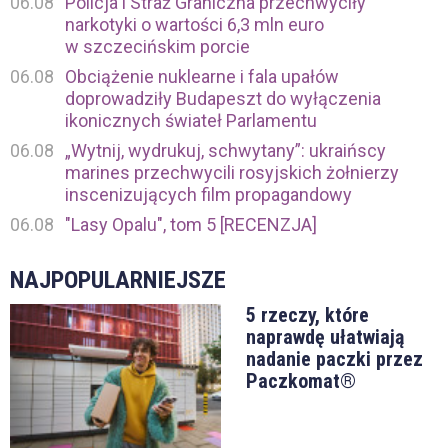
06.08
Policja i Straż Graniczna przechwyciły
narkotyki o wartości 6,3 mln euro
w szczecińskim porcie
06.08
Obciążenie nuklearne i fala upałów
doprowadziły Budapeszt do wyłączenia
ikonicznych świateł Parlamentu
06.08
„Wytnij, wydrukuj, schwytany”: ukraińscy
marines przechwycili rosyjskich żołnierzy
inscenizujących film propagandowy
06.08
"Lasy Opalu", tom 5 [RECENZJA]
NAJPOPULARNIEJSZE
5 rzeczy, które
naprawdę ułatwiają
nadanie paczki przez
Paczkomat®