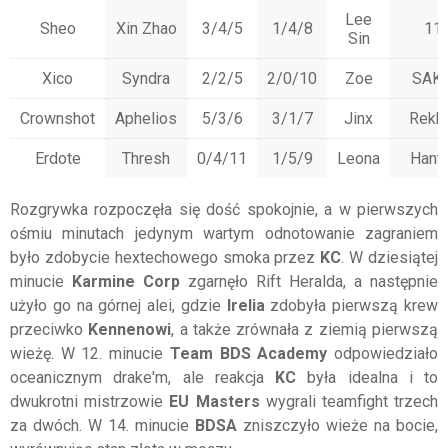
Lee
Sheo
Xin Zhao
3/4/5
1/4/8
11
Sin
Xico
Syndra
2/2/5
2/0/10
Zoe
SAK
Crownshot
Aphelios
5/3/6
3/1/7
Jinx
Rekk
Erdote
Thresh
0/4/11
1/5/9
Leona
Hant
Rozgrywka rozpoczęła się dość spokojnie, a w pierwszych
ośmiu minutach jedynym wartym odnotowanie zagraniem
było zdobycie hextechowego smoka przez
KC
. W dziesiątej
minucie
Karmine Corp
zgarnęło Rift Heralda, a następnie
użyło go na górnej alei, gdzie
Irelia
zdobyła pierwszą krew
przeciwko
Kennenowi
, a także zrównała z ziemią pierwszą
wieżę. W 12. minucie
Team BDS Academy
odpowiedziało
oceanicznym drake'm, ale reakcja
KC
była idealna i to
dwukrotni mistrzowie
EU Masters
wygrali teamfight trzech
za dwóch. W 14. minucie
BDSA
zniszczyło wieże na bocie,