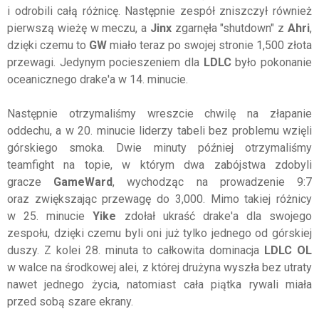
i odrobili całą różnicę. Następnie zespół zniszczył również
pierwszą wieżę w meczu, a
Jinx
zgarnęła "shutdown" z
Ahri
,
dzięki czemu to
GW
miało teraz po swojej stronie 1,500 złota
przewagi. Jedynym pocieszeniem dla
LDLC
było pokonanie
oceanicznego drake'a w 14. minucie.
Następnie otrzymaliśmy wreszcie chwilę na złapanie
oddechu, a w 20. minucie liderzy tabeli bez problemu wzięli
górskiego smoka. Dwie minuty później otrzymaliśmy
teamfight na topie, w którym dwa zabójstwa zdobyli
gracze
GameWard
, wychodząc na prowadzenie 9:7
oraz zwiększając przewagę do 3,000. Mimo takiej różnicy
w 25. minucie
Yike
zdołał ukraść drake'a dla swojego
zespołu, dzięki czemu byli oni już tylko jednego od górskiej
duszy. Z kolei 28. minuta to całkowita dominacja
LDLC OL
w walce na środkowej alei, z której drużyna wyszła bez utraty
nawet jednego życia, natomiast cała piątka rywali miała
przed sobą szare ekrany.