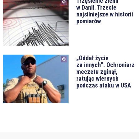
Trzęsienie ziemi
w Danii. Trzecie
najsilniejsze w historii
pomiarów
„Oddał życie
za innych”. Ochroniarz
meczetu zginął,
ratując wiernych
podczas ataku w USA