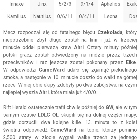
Innaxe
Jinx
5/2/3
9/1/4
Aphelios
Exaki
Kamilius
Nautilus
0/6/11
0/4/11
Leona
Dos
Mecz rozpoczął się od fatalnego błędu
Czekolada
, który
niepotrzebnie zbyt długo został na linii i już w trzeciej
minucie oddał pierwszą krew
Ahri
. Cztery minuty później
polski gracz został odwiedzony na midzie przez trzech
przeciwników i raz jeszcze został pokonany przez
Eike
.
W odpowiedzi
GameWard
udało się zgarnąć piekielnego
smoka, a następnie w 10. minucie doszło do walki na górnej
rzece. W niej obie ekipy zdobyły po dwa zabójstwa, na czym
najlepiej wyszła
Ahri
, która miała już 4/0/0.
Rift Herald ostatecznie trafił chwilę później do
GW
, ale w tym
samym czasie
LDLC OL
skupili się na dolnej części mapy,
gdzie dorzucili dwa kolejne kille. 13. minuta to z kolei
świetna odpowiedź
GameWard
na topie, którzy pomimo
2,500 straty w złocie wygrali walkę trzech za jednego