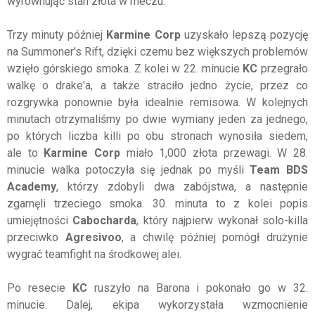
wyrównując stan złota w meczu.
Trzy minuty później
Karmine Corp
uzyskało lepszą pozycję
na Summoner's Rift, dzięki czemu bez większych problemów
wzięło górskiego smoka. Z kolei w 22. minucie
KC
przegrało
walkę o drake'a, a także straciło jedno życie, przez co
rozgrywka ponownie była idealnie remisowa. W kolejnych
minutach otrzymaliśmy po dwie wymiany jeden za jednego,
po których liczba killi po obu stronach wynosiła siedem,
ale to
Karmine Corp
miało 1,000 złota przewagi. W 28.
minucie walka potoczyła się jednak po myśli
Team BDS
Academy
, którzy zdobyli dwa zabójstwa, a następnie
zgarnęli trzeciego smoka. 30. minuta to z kolei popis
umiejętności
Cabocharda
, który najpierw wykonał solo-killa
przeciwko
Agresivoo
, a chwilę później pomógł drużynie
wygrać teamfight na środkowej alei.
Po resecie
KC
ruszyło na Barona i pokonało go w 32.
minucie. Dalej, ekipa wykorzystała wzmocnienie