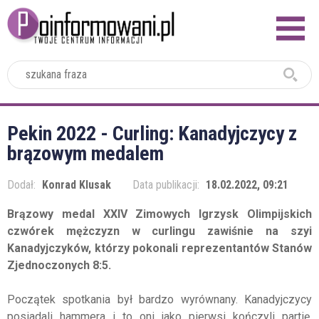
2024
Pekin 2022 - Curling: Kanadyjczycy z
brązowym medalem
Dodał:
Konrad Klusak
Data publikacji:
18.02.2022, 09:21
Brązowy medal XXIV Zimowych Igrzysk Olimpijskich
czwórek mężczyzn w curlingu zawiśnie na szyi
Kanadyjczyków, którzy pokonali reprezentantów Stanów
Zjednoczonych 8:5.
Początek spotkania był bardzo wyrównany. Kanadyjczycy
posiadali hammera i to oni jako pierwsi kończyli partię.