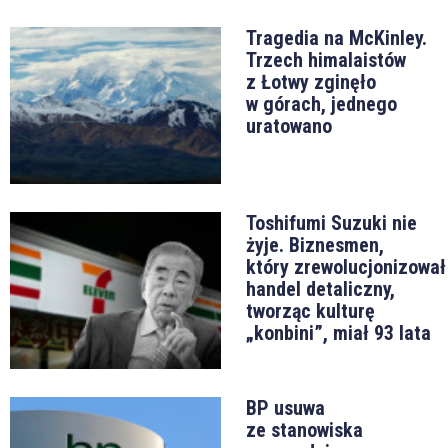
Tragedia na McKinley.
Trzech himalaistów
z Łotwy zginęło
w górach, jednego
uratowano
Toshifumi Suzuki nie
żyje. Biznesmen,
który zrewolucjonizował
handel detaliczny,
tworząc kulturę
„konbini”, miał 93 lata
BP usuwa
ze stanowiska