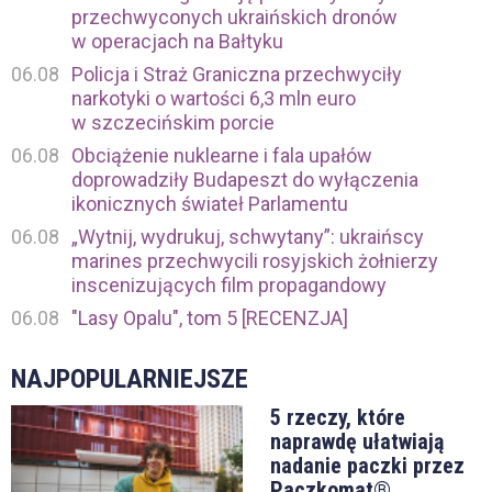
przechwyconych ukraińskich dronów
w operacjach na Bałtyku
06.08
Policja i Straż Graniczna przechwyciły
narkotyki o wartości 6,3 mln euro
w szczecińskim porcie
06.08
Obciążenie nuklearne i fala upałów
doprowadziły Budapeszt do wyłączenia
ikonicznych świateł Parlamentu
06.08
„Wytnij, wydrukuj, schwytany”: ukraińscy
marines przechwycili rosyjskich żołnierzy
inscenizujących film propagandowy
06.08
"Lasy Opalu", tom 5 [RECENZJA]
NAJPOPULARNIEJSZE
5 rzeczy, które
naprawdę ułatwiają
nadanie paczki przez
Paczkomat®