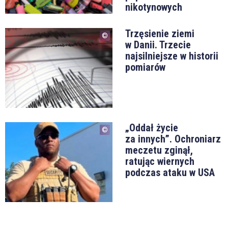
nikotynowych
Trzęsienie ziemi
w Danii. Trzecie
najsilniejsze w historii
pomiarów
„Oddał życie
za innych”. Ochroniarz
meczetu zginął,
ratując wiernych
podczas ataku w USA