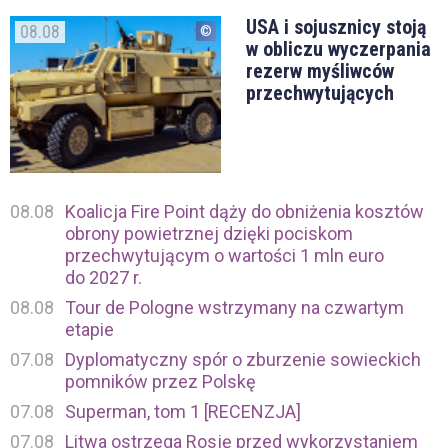
USA i sojusznicy stoją
08.08
w obliczu wyczerpania
rezerw myśliwców
przechwytujących
08.08
Koalicja Fire Point dąży do obniżenia kosztów
obrony powietrznej dzięki pociskom
przechwytującym o wartości 1 mln euro
do 2027 r.
08.08
Tour de Pologne wstrzymany na czwartym
etapie
07.08
Dyplomatyczny spór o zburzenie sowieckich
pomników przez Polskę
07.08
Superman, tom 1 [RECENZJA]
07.08
Litwa ostrzega Rosję przed wykorzystaniem