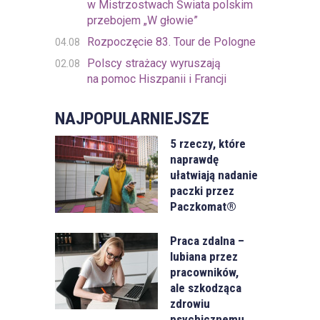
w Mistrzostwach Świata polskim
przebojem „W głowie”
Rozpoczęcie 83. Tour de Pologne
04.08
Polscy strażacy wyruszają
02.08
na pomoc Hiszpanii i Francji
NAJPOPULARNIEJSZE
5 rzeczy, które
naprawdę
ułatwiają nadanie
paczki przez
Paczkomat®
Praca zdalna –
lubiana przez
pracowników,
ale szkodząca
zdrowiu
psychicznemu