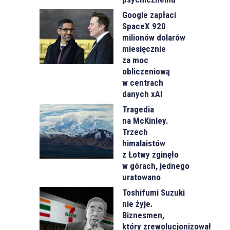
Google zapłaci
SpaceX 920
milionów dolarów
miesięcznie
za moc
obliczeniową
w centrach
danych xAI
Tragedia
na McKinley.
Trzech
himalaistów
z Łotwy zginęło
w górach, jednego
uratowano
Toshifumi Suzuki
nie żyje.
Biznesmen,
który zrewolucjonizował