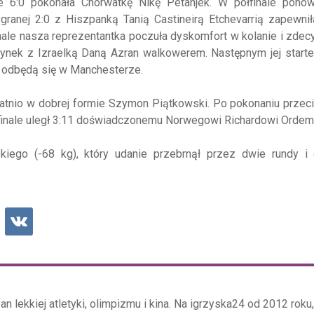
e 6:0 pokonała Chorwatkę Nikę Petanjek. W półfinale ponow
granej 2:0 z Hiszpanką Tanią Castineirą Etchevarrią zapewni
finale nasza reprezentantka poczuła dyskomfort w kolanie i zde
edynek z Izraelką Daną Azran walkowerem. Następnym jej star
e odbędą się w Manchesterze.
atnio w dobrej formie Szymon Piątkowski. Po pokonaniu przec
ółfinale uległ 3:11 doświadczonemu Norwegowi Richardowi Ordem
ego (-68 kg), który udanie przebrnął przez dwie rundy i 
an lekkiej atletyki, olimpizmu i kina. Na igrzyska24 od 2012 roku