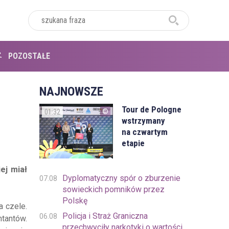
POZOSTAŁE
NAJNOWSZE
Tour de Pologne
01:32
wstrzymany
na czwartym
etapie
ej miał
Dyplomatyczny spór o zburzenie
07.08
sowieckich pomników przez
Polskę
a czele.
Policja i Straż Graniczna
06.08
ntantów.
przechwyciły narkotyki o wartości