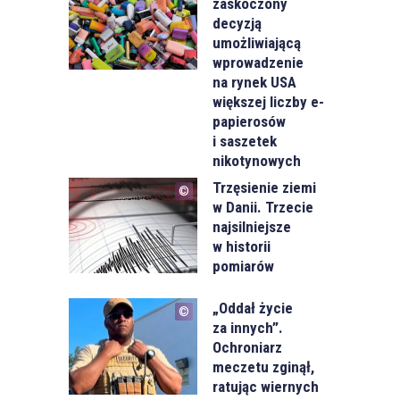
zaskoczony
decyzją
umożliwiającą
wprowadzenie
na rynek USA
większej liczby e-
papierosów
i saszetek
nikotynowych
Trzęsienie ziemi
w Danii. Trzecie
najsilniejsze
w historii
pomiarów
„Oddał życie
za innych”.
Ochroniarz
meczetu zginął,
ratując wiernych