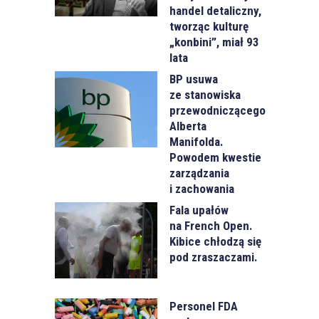
handel detaliczny,
tworząc kulturę
„konbini”, miał 93
lata
BP usuwa
ze stanowiska
przewodniczącego
Alberta
Manifolda.
Powodem kwestie
zarządzania
i zachowania
Fala upałów
na French Open.
Kibice chłodzą się
pod zraszaczami.
Personel FDA