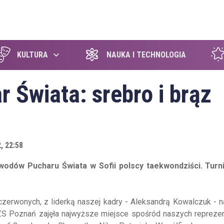
szukaj
KULTURA
NAUKA I TECHNOLOGIA
 Świata: srebro i brąz
, 22:58
dów Pucharu Świata w Sofii polscy taekwondziści. Turni
-czerwonych, z liderką naszej kadry - Aleksandrą Kowalczuk - n
AZS Poznań zajęła najwyższe miejsce spośród naszych repreze