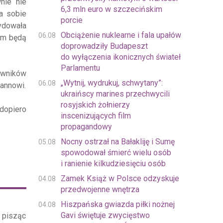
nie nie
6,3 mln euro w szczecińskim
ła sobie
porcie
cydowała
Obciążenie nuklearne i fala upałów
06.08
tem będą
doprowadziły Budapeszt
do wyłączenia ikonicznych świateł
Parlamentu
iwników
„Wytnij, wydrukuj, schwytany”:
06.08
annowi.
ukraińscy marines przechwycili
rosyjskich żołnierzy
dopiero
inscenizujących film
propagandowy
Nocny ostrzał na Bałakliję i Sumę
05.08
spowodował śmierć wielu osób
i ranienie kilkudziesięciu osób
Zamek Książ w Polsce odzyskuje
04.08
przedwojenne wnętrza
Hiszpańska gwiazda piłki nożnej
04.08
Gavi świętuje zwycięstwo
, pisząc