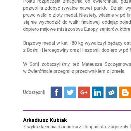
Polka rozpoczęła zmagania od ćwierćfinału, gdzi
pozwoliła zdobyć rywalce nawet punktu. Dzięki wy
prawo walki o złoty medal. Niestety, właśnie w pół
się nie wychodzić do walki finałowej, oddając poj
dopiero majowe mistrzostwa Europy seniorów, któr
Brązowy medal w kat. -80 kg wywalczył będący ost
z Bośni i Hercegowiny oraz Hiszpanii, dopiero w p
W Sofii zobaczyliśmy też Mateusza Szczęsnowski
w ćwierćfinale przegrał z przeciwnikiem z Izraela.
Arkadiusz Kubiak
Z wykształcenia dziennikarz i hispanista. Zagorzały f