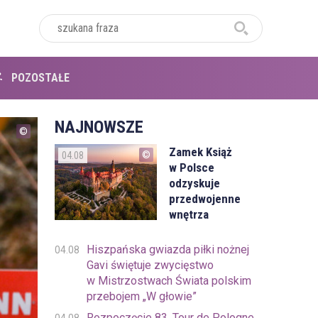
POZOSTAŁE
NAJNOWSZE
Zamek Książ
04.08
w Polsce
odzyskuje
przedwojenne
wnętrza
Hiszpańska gwiazda piłki nożnej
04.08
Gavi świętuje zwycięstwo
w Mistrzostwach Świata polskim
przebojem „W głowie”
Rozpoczęcie 83. Tour de Pologne