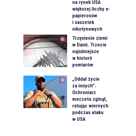
na rynek USA
większej liczby e-
papierosów
i saszetek
nikotynowych
Trzęsienie ziemi
w Danii. Trzecie
najsilniejsze
w historii
pomiarów
„Oddał życie
za innych”.
Ochroniarz
meczetu zginął,
ratując wiernych
podczas ataku
w USA