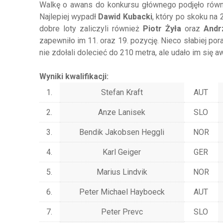
Walkę o awans do konkursu głównego podjęło równi
Najlepiej wypadł
Dawid Kubacki
, który po skoku na
dobre loty zaliczyli również
Piotr Żyła
oraz
Andr
zapewniło im 11. oraz 19. pozycję. Nieco słabiej por
nie zdołali dolecieć do 210 metra, ale udało im się
Wyniki kwalifikacji:
1.
Stefan Kraft
AUT
2.
Anze Lanisek
SLO
3.
Bendik Jakobsen Heggli
NOR
4.
Karl Geiger
GER
5.
Marius Lindvik
NOR
6.
Peter Michael Hayboeck
AUT
7.
Peter Prevc
SLO