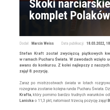
Skoki narciarski
komplet Polaków
Dodał:
Marcin Weiss
Data publikacji:
18.03.2022, 18
Stefan Kraft został zwycięzcą piątkowych kw
w ramach Pucharu Świata. W zawodach wzięło udz
awans do konkursu. Z kolei najlepszy z naszych
zajął 8. pozycję.
Zaraz po mistrzostwach świata w lotach rozgrywa
rozegrana zostanie kolejna runda Pucharu Świata. Dz
Krafta
, który pomimo bardzo trudnych warunków odd
Laniska
o 11,3 pkt, natomiast trzecią pozycję zajął
B