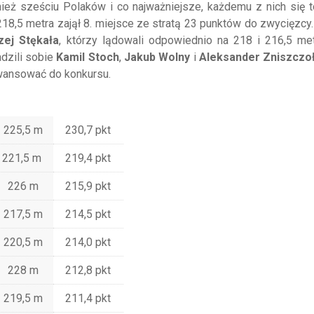
eż sześciu Polaków i co najważniejsze, każdemu z nich się t
 218,5 metra zajął 8. miejsce ze stratą 23 punktów do zwycięzcy
zej Stękała
, którzy lądowali odpowiednio na 218 i 216,5 me
adzili sobie
Kamil Stoch
,
Jakub Wolny
i
Aleksander Zniszczo
 awansować do konkursu.
225,5 m
230,7 pkt
221,5 m
219,4 pkt
226 m
215,9 pkt
217,5 m
214,5 pkt
220,5 m
214,0 pkt
228 m
212,8 pkt
219,5 m
211,4 pkt