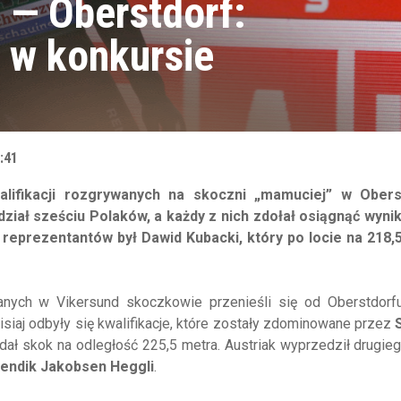
e — Oberstdorf:
 w konkursie
:41
alifikacji rozgrywanych na skoczni „mamuciej” w Obers
iał sześciu Polaków, a każdy z nich zdołał osiągnąć wynik
 reprezentantów był Dawid Kubacki, który po locie na 218,
nych w Vikersund skoczkowie przenieśli się od Oberstdorfu
isiaj odbyły się kwalifikacje, które zostały zdominowane przez
ał skok na odległość 225,5 metra. Austriak wyprzedził drugie
endik Jakobsen Heggli
.