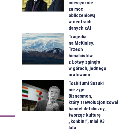
miesięcznie
za moc
obliczeniową
w centrach
danych xAI
Tragedia
na McKinley.
Trzech
himalaistów
z Łotwy zginęło
w górach, jednego
uratowano
Toshifumi Suzuki
nie żyje.
Biznesmen,
który zrewolucjonizował
handel detaliczny,
tworząc kulturę
„konbini”, miał 93
lata