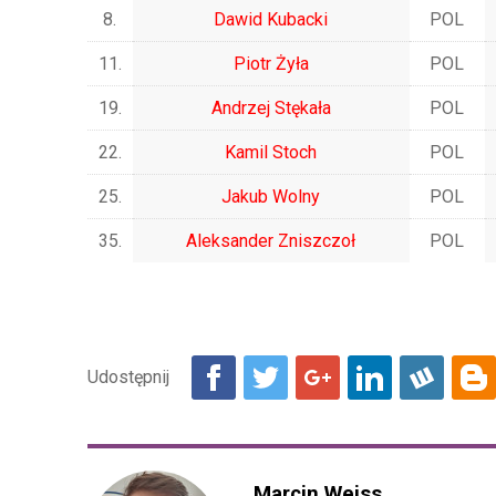
8.
Dawid Kubacki
POL
11.
Piotr Żyła
POL
19.
Andrzej Stękała
POL
22.
Kamil Stoch
POL
25.
Jakub Wolny
POL
35.
Aleksander Zniszczoł
POL
Marcin Weiss