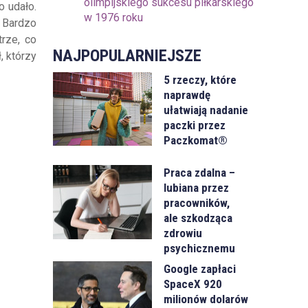
olimpijskiego sukcesu piłkarskiego
o udało.
w 1976 roku
. Bardzo
trze, co
NAJPOPULARNIEJSZE
ł
, którzy
5 rzeczy, które
naprawdę
ułatwiają nadanie
paczki przez
Paczkomat®
Praca zdalna –
lubiana przez
pracowników,
ale szkodząca
zdrowiu
psychicznemu
Google zapłaci
SpaceX 920
milionów dolarów