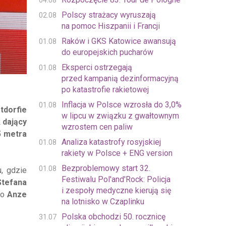
04.08
Polscy strażacy wyruszają
02.08
na pomoc Hiszpanii i Francji
Raków i GKS Katowice awansują
01.08
do europejskich pucharów
Eksperci ostrzegają
01.08
przed kampanią dezinformacyjną
po katastrofie rakietowej
Inflacja w Polsce wzrosła do 3,0%
01.08
tdorfie
w lipcu w związku z gwałtownym
 dający
wzrostem cen paliw
5 metra
Analiza katastrofy rosyjskiej
01.08
rakiety w Polsce + ENG version
Bezproblemowy start 32.
01.08
, gdzie
Festiwalu Pol'and'Rock: Policja
Stefana
i zespoły medyczne kierują się
go
Anze
na lotnisko w Czaplinku
Polska obchodzi 50. rocznicę
31.07