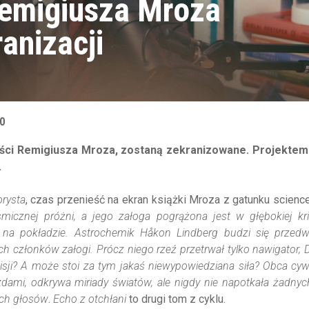
Remigiusza Mroza
anizacji
0
eści Remigiusza Mroza, zostaną zekranizowane. Projektem
.
rysta
, czas przenieść na ekran książki Mroza z gatunku science 
micznej próżni, a jego załoga pogrążona jest w głębokiej kri
ę na pokładzie. Astrochemik Håkon Lindberg budzi się przedw
ich członków załogi. Prócz niego rzeź przetrwał tylko nawigator, D
isji? A może stoi za tym jakaś niewypowiedziana siła? Obca cywi
dami, odkrywa miriady światów, ale nigdy nie napotkała żadny
ch głosów
.
Echo z otchłani
to drugi tom z cyklu.