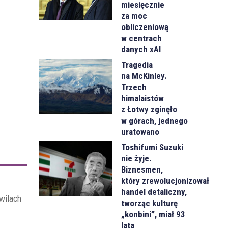
miesięcznie
za moc
obliczeniową
w centrach
danych xAI
Tragedia
na McKinley.
Trzech
himalaistów
z Łotwy zginęło
w górach, jednego
uratowano
Toshifumi Suzuki
nie żyje.
Biznesmen,
który zrewolucjonizował
handel detaliczny,
wilach
tworząc kulturę
„konbini”, miał 93
lata