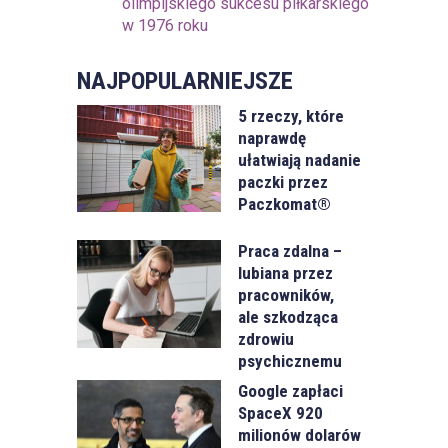
olimpijskiego sukcesu piłkarskiego
w 1976 roku
NAJPOPULARNIEJSZE
5 rzeczy, które
naprawdę
ułatwiają nadanie
paczki przez
Paczkomat®
Praca zdalna –
lubiana przez
pracowników,
ale szkodząca
zdrowiu
psychicznemu
Google zapłaci
SpaceX 920
milionów dolarów