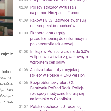
04.08
Polscy strażacy wyruszają
02.08
na pomoc Hiszpanii i Francji
Raków i GKS Katowice awansują
01.08
do europejskich pucharów
Eksperci ostrzegają
01.08
przed kampanią dezinformacyjną
po katastrofie rakietowej
Inflacja w Polsce wzrosła do 3,0%
01.08
 zajmie
w lipcu w związku z gwałtownym
wzrostem cen paliw
Analiza katastrofy rosyjskiej
01.08
fiction.
rakiety w Polsce + ENG version
ostazie.
Bezproblemowy start 32.
01.08
cześnie
Festiwalu Pol'and'Rock: Policja
ija Udin
i zespoły medyczne kierują się
lizacja?
na lotnisko w Czaplinku
ch oznak
Polska obchodzi 50. rocznicę
31.07