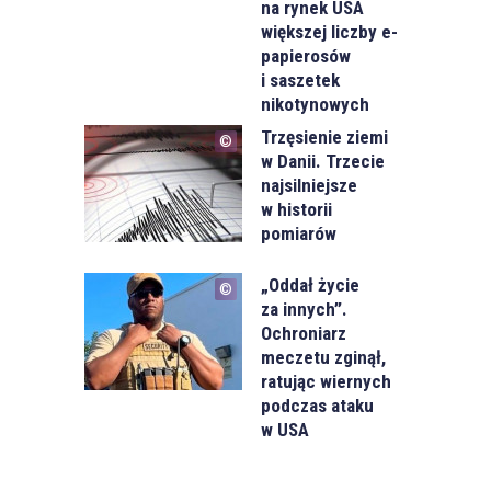
na rynek USA
większej liczby e-
papierosów
i saszetek
nikotynowych
Trzęsienie ziemi
w Danii. Trzecie
najsilniejsze
w historii
pomiarów
„Oddał życie
za innych”.
Ochroniarz
meczetu zginął,
ratując wiernych
podczas ataku
w USA