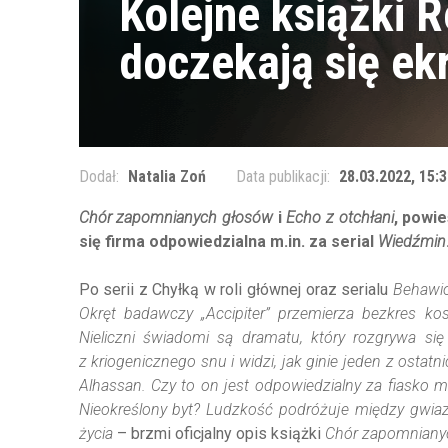
Kolejne książki 
doczekają się ekr
Dodał:
Natalia Zoń
Data publikacji:
28.03.2022, 15:3
Chór zapomnianych głosów
i
Echo z otchłani
, powi
się firma odpowiedzialna m.in. za serial
Wiedźmin
Po serii z Chyłką w roli głównej oraz serialu
Behawio
Okręt badawczy „Accipiter” przemierza bezkres kos
Nieliczni świadomi są dramatu, który rozgrywa si
z kriogenicznego snu i widzi, jak ginie jeden z ostatn
Alhassan. Czy to on jest odpowiedzialny za fiasko m
Nieokreślony byt? Ludzkość podróżuje między gwiaz
życia
– brzmi oficjalny opis książki
Chór zapomniany