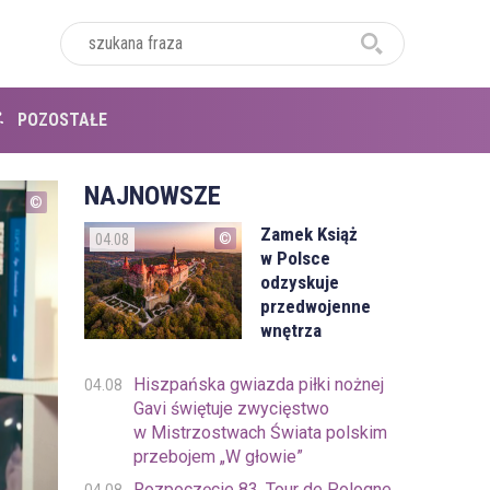
POZOSTAŁE
NAJNOWSZE
Zamek Książ
04.08
w Polsce
odzyskuje
przedwojenne
wnętrza
Hiszpańska gwiazda piłki nożnej
04.08
Gavi świętuje zwycięstwo
w Mistrzostwach Świata polskim
przebojem „W głowie”
Rozpoczęcie 83. Tour de Pologne