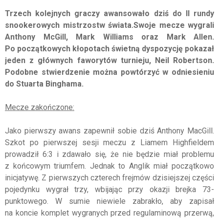
Trzech kolejnych graczy awansowało dziś do II rundy
snookerowych mistrzostw świata.Swoje mecze wygrali
Anthony McGill, Mark Williams oraz Mark Allen.
Po początkowych kłopotach świetną dyspozycję pokazał
jeden z głównych faworytów turnieju, Neil Robertson.
Podobne stwierdzenie można powtórzyć w odniesieniu
do Stuarta Binghama.
Mecze zakończone:
Jako pierwszy awans zapewnił sobie dziś Anthony MacGill.
Szkot po pierwszej sesji meczu z Liamem Highfieldem
prowadził 6:3 i zdawało się, że nie będzie miał problemu
z końcowym triumfem. Jednak to Anglik miał początkowo
inicjatywę. Z pierwszych czterech frejmów dzisiejszej części
pojedynku wygrał trzy, wbijając przy okazji brejka 73-
punktowego. W sumie niewiele zabrakło, aby zapisał
na koncie komplet wygranych przed regulaminową przerwą,