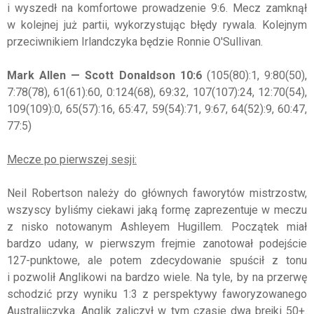
i wyszedł na komfortowe prowadzenie 9:6. Mecz zamknął
w kolejnej już partii, wykorzystując błędy rywala. Kolejnym
przeciwnikiem Irlandczyka będzie Ronnie O'Sullivan.
Mark Allen — Scott Donaldson 10:6
(105(80):1, 9:80(50),
7:78(78), 61(61):60, 0:124(68), 69:32, 107(107):24, 12:70(54),
109(109):0, 65(57):16, 65:47, 59(54):71, 9:67, 64(52):9, 60:47,
77:5)
Mecze po pierwszej sesji:
Neil Robertson należy do głównych faworytów mistrzostw,
wszyscy byliśmy ciekawi jaką formę zaprezentuje w meczu
z nisko notowanym Ashleyem Hugillem. Początek miał
bardzo udany, w pierwszym frejmie zanotował podejście
127-punktowe, ale potem zdecydowanie spuścił z tonu
i pozwolił Anglikowi na bardzo wiele. Na tyle, by na przerwę
schodzić przy wyniku 1:3 z perspektywy faworyzowanego
Australijczyka. Anglik zaliczył w tym czasie dwa brejki 50+.