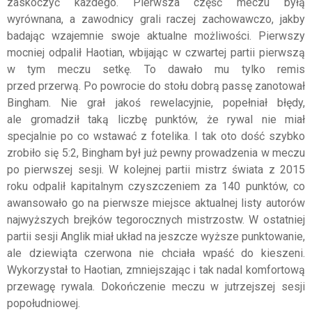
zaskoczyć każdego. Pierwsza część meczu byłą
wyrównana, a zawodnicy grali raczej zachowawczo, jakby
badając wzajemnie swoje aktualne możliwości. Pierwszy
mocniej odpalił Haotian, wbijając w czwartej partii pierwszą
w tym meczu setkę. To dawało mu tylko remis
przed przerwą. Po powrocie do stołu dobrą passę zanotował
Bingham. Nie grał jakoś rewelacyjnie, popełniał błędy,
ale gromadził taką liczbę punktów, że rywal nie miał
specjalnie po co wstawać z fotelika. I tak oto dość szybko
zrobiło się 5:2, Bingham był już pewny prowadzenia w meczu
po pierwszej sesji. W kolejnej partii mistrz świata z 2015
roku odpalił kapitalnym czyszczeniem za 140 punktów, co
awansowało go na pierwsze miejsce aktualnej listy autorów
najwyższych brejków tegorocznych mistrzostw. W ostatniej
partii sesji Anglik miał układ na jeszcze wyższe punktowanie,
ale dziewiąta czerwona nie chciała wpaść do kieszeni.
Wykorzystał to Haotian, zmniejszając i tak nadal komfortową
przewagę rywala. Dokończenie meczu w jutrzejszej sesji
popołudniowej.