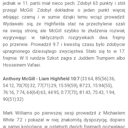
jednak w 11. partii miał nieco pech. Zdobył 63 punkty i stół
przejął McGill. Zdobył dokładnie o jeden punkt więcej
wbijając czarną i w sumie dzięki temu wciąż prowadził.
Wydawało się, że Highfielda stać na przechylenie szali
na swoją stronę, ale McGill szybko te złudzenia rozwiał,
wygrywając w taktycznych rozgrywkach dwa frejmy
po przerwie. Prowadził 9:7 i kwestią czasu było zdobycie
upragnionego dziesiątego zwycięstwa. Stało się to w 17.
frejmie. W II rundzie Szkot zagra z Juddem Trumpem albo
Hosseinem Vafaei.
Anthony McGill - Liam Highfield 10:7
(33:64, 85(56):36,
54:12, 70(70):32, 77(71):29, 15:59(59), 87:23, 15:94(55),
76:16, 7:74, 64(64):63, 44:95, 0:77(73), 81:43, 75:43, 1:94,
90(51):32)
Mark Williams po pierwszej sesji prowadził z Michaelem
White 7:2 i pokazał w niej znakomitą dyspozycję, dopiero
w samej końcówce, w ostatnich dwóch frejmach pozwalając