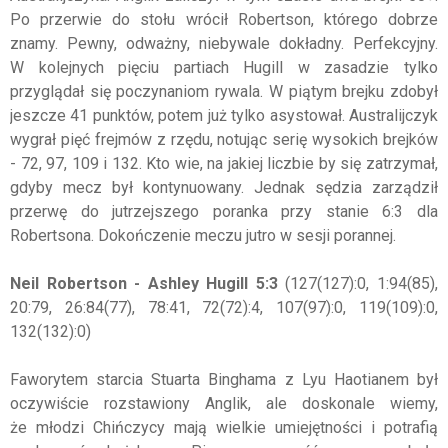
Po przerwie do stołu wrócił Robertson, którego dobrze
znamy. Pewny, odważny, niebywale dokładny. Perfekcyjny.
W kolejnych pięciu partiach Hugill w zasadzie tylko
przyglądał się poczynaniom rywala. W piątym brejku zdobył
jeszcze 41 punktów, potem już tylko asystował. Australijczyk
wygrał pięć frejmów z rzędu, notując serię wysokich brejków
- 72, 97, 109 i 132. Kto wie, na jakiej liczbie by się zatrzymał,
gdyby mecz był kontynuowany. Jednak sędzia zarządził
przerwę do jutrzejszego poranka przy stanie 6:3 dla
Robertsona. Dokończenie meczu jutro w sesji porannej.
Neil Robertson - Ashley Hugill 5:3
(127(127):0, 1:94(85),
20:79, 26:84(77), 78:41, 72(72):4, 107(97):0, 119(109):0,
132(132):0)
Faworytem starcia Stuarta Binghama z Lyu Haotianem był
oczywiście rozstawiony Anglik, ale doskonale wiemy,
że młodzi Chińczycy mają wielkie umiejętności i potrafią