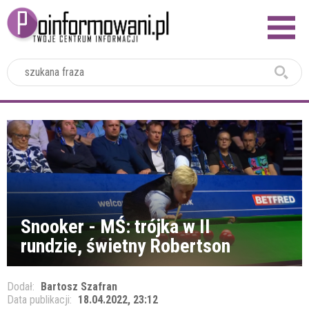
2024
Snooker - MŚ: trójka w II
rundzie, świetny Robertson
Dodał:
Bartosz Szafran
Data publikacji:
18.04.2022, 23:12