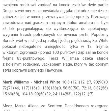
swojemu rodakowi zapisać na koncie zysków dwie partie.
Druga część meczu zapowiadała się jako dokończenie dzieła
zniszczenia i w sumie przewidywania się spełniły. Przewaga
zawodowca nad graczem mającym status amatora nie była
aż tak przygniatająca, ale wystarczająca do spokojnego
wygrania trzech potrzebnych do awansu partii. Popularny
Borsuk wbił w nich jedną setkę i jedną pięćdziesiątkę, White
pokazał niebagatelne umiejętności tylko w 12. frejmie,
w którym zgromadził ponad 100 punktów i zapisał na koncie
frejma 83-punktowego. Teraz Williamsa czeka starcie
z kolejnym rodakiem, Jacksonem Page, który w tak dobrym
stylu odprawił Barry'ego Hawkinsa.
Mark Williams - Michael White 10:3
(121(121):7, 90(90):0,
72(71):46, 117(116):3, 138(138):0, 58:50(50), 72:13, 0:82(56),
15:69(68), 104:18, 99(50):32, 24:114(83), 122(121):7)
Mecz Marka Allena ze Scottem Donaldsonem rozegrano