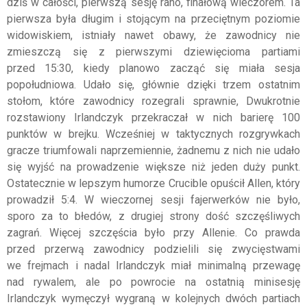
dziś w całości, pierwszą sesję rano, finałową wieczorem. Ta
pierwsza była długim i stojącym na przeciętnym poziomie
widowiskiem, istniały nawet obawy, że zawodnicy nie
zmieszczą się z pierwszymi dziewięcioma partiami
przed 15:30, kiedy planowo zacząć się miała sesja
popołudniowa. Udało się, głównie dzięki trzem ostatnim
stołom, które zawodnicy rozegrali sprawnie, Dwukrotnie
rozstawiony Irlandczyk przekraczał w nich barierę 100
punktów w brejku. Wcześniej w taktycznych rozgrywkach
gracze triumfowali naprzemiennie, żadnemu z nich nie udało
się wyjść na prowadzenie większe niż jeden duży punkt.
Ostatecznie w lepszym humorze Crucible opuścił Allen, który
prowadził 5:4. W wieczornej sesji fajerwerków nie było,
sporo za to błedów, z drugiej strony dość szczęśliwych
zagrań. Więcej szczęścia było przy Allenie. Co prawda
przed przerwą zawodnicy podzielili się zwycięstwami
we frejmach i nadal Irlandczyk miał minimalną przewagę
nad rywalem, ale po powrocie na ostatnią minisesję
Irlandczyk wymęczył wygraną w kolejnych dwóch partiach