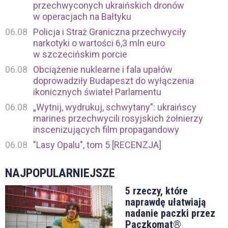
przechwyconych ukraińskich dronów
w operacjach na Bałtyku
06.08
Policja i Straż Graniczna przechwyciły
narkotyki o wartości 6,3 mln euro
w szczecińskim porcie
06.08
Obciążenie nuklearne i fala upałów
doprowadziły Budapeszt do wyłączenia
ikonicznych świateł Parlamentu
06.08
„Wytnij, wydrukuj, schwytany”: ukraińscy
marines przechwycili rosyjskich żołnierzy
inscenizujących film propagandowy
06.08
"Lasy Opalu", tom 5 [RECENZJA]
NAJPOPULARNIEJSZE
5 rzeczy, które
naprawdę ułatwiają
nadanie paczki przez
Paczkomat®