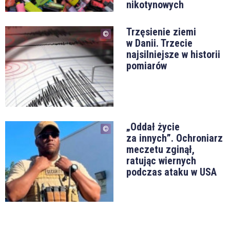
nikotynowych
Trzęsienie ziemi
w Danii. Trzecie
najsilniejsze w historii
pomiarów
„Oddał życie
za innych”. Ochroniarz
meczetu zginął,
ratując wiernych
podczas ataku w USA