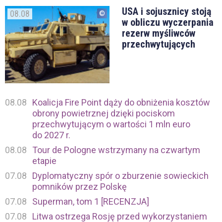
USA i sojusznicy stoją
08.08
w obliczu wyczerpania
rezerw myśliwców
przechwytujących
08.08
Koalicja Fire Point dąży do obniżenia kosztów
obrony powietrznej dzięki pociskom
przechwytującym o wartości 1 mln euro
do 2027 r.
08.08
Tour de Pologne wstrzymany na czwartym
etapie
07.08
Dyplomatyczny spór o zburzenie sowieckich
pomników przez Polskę
07.08
Superman, tom 1 [RECENZJA]
07.08
Litwa ostrzega Rosję przed wykorzystaniem