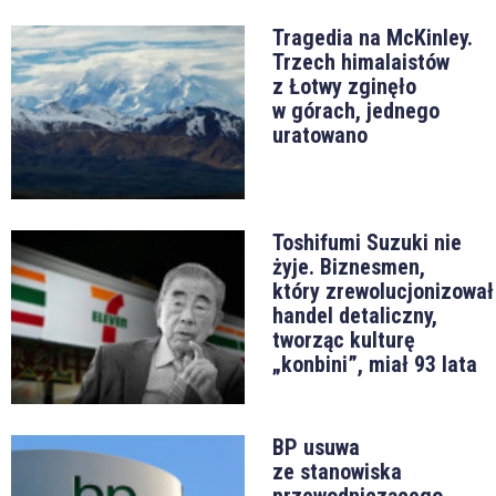
Tragedia na McKinley.
Trzech himalaistów
z Łotwy zginęło
w górach, jednego
uratowano
Toshifumi Suzuki nie
żyje. Biznesmen,
który zrewolucjonizował
handel detaliczny,
tworząc kulturę
„konbini”, miał 93 lata
BP usuwa
ze stanowiska
przewodniczącego