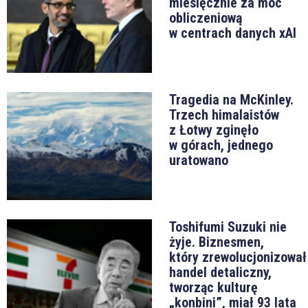
miesięcznie za moc
obliczeniową
w centrach danych xAI
Tragedia na McKinley.
Trzech himalaistów
z Łotwy zginęło
w górach, jednego
uratowano
Toshifumi Suzuki nie
żyje. Biznesmen,
który zrewolucjonizował
handel detaliczny,
tworząc kulturę
„konbini”, miał 93 lata