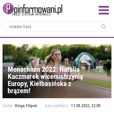
2024
Monachium 2022: Natalia
Kaczmarek wicemistrzynią
Europy, Kiełbasińska z
brązem!
Dodał:
Kinga Filipek
Data publikacji:
17.08.2022, 22:08