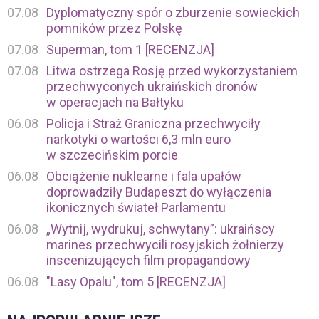
07.08
Dyplomatyczny spór o zburzenie sowieckich
pomników przez Polskę
07.08
Superman, tom 1 [RECENZJA]
07.08
Litwa ostrzega Rosję przed wykorzystaniem
przechwyconych ukraińskich dronów
w operacjach na Bałtyku
06.08
Policja i Straż Graniczna przechwyciły
narkotyki o wartości 6,3 mln euro
w szczecińskim porcie
06.08
Obciążenie nuklearne i fala upałów
doprowadziły Budapeszt do wyłączenia
ikonicznych świateł Parlamentu
06.08
„Wytnij, wydrukuj, schwytany”: ukraińscy
marines przechwycili rosyjskich żołnierzy
inscenizujących film propagandowy
06.08
"Lasy Opalu", tom 5 [RECENZJA]