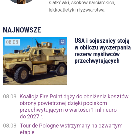
siatkówki, skoków narciarskich,
lekkoatletyki i łyżwiarstwa.
NAJNOWSZE
USA i sojusznicy stoją
08.08
w obliczu wyczerpania
rezerw myśliwców
przechwytujących
08.08
Koalicja Fire Point dąży do obniżenia kosztów
obrony powietrznej dzięki pociskom
przechwytującym o wartości 1 mln euro
do 2027 r.
08.08
Tour de Pologne wstrzymany na czwartym
etapie