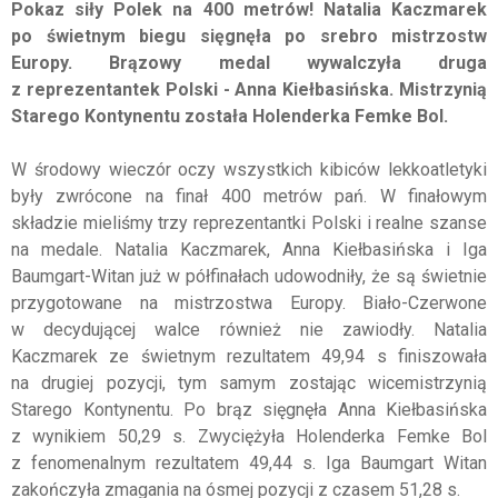
Pokaz siły Polek na 400 metrów! Natalia Kaczmarek
po świetnym biegu sięgnęła po srebro mistrzostw
Europy. Brązowy medal wywalczyła druga
z reprezentantek Polski - Anna Kiełbasińska. Mistrzynią
Starego Kontynentu została Holenderka Femke Bol.
W środowy wieczór oczy wszystkich kibiców lekkoatletyki
były zwrócone na finał 400 metrów pań. W finałowym
składzie mieliśmy trzy reprezentantki Polski i realne szanse
na medale. Natalia Kaczmarek, Anna Kiełbasińska i Iga
Baumgart-Witan już w półfinałach udowodniły, że są świetnie
przygotowane na mistrzostwa Europy. Biało-Czerwone
w decydującej walce również nie zawiodły. Natalia
Kaczmarek ze świetnym rezultatem 49,94 s finiszowała
na drugiej pozycji, tym samym zostając wicemistrzynią
Starego Kontynentu. Po brąz sięgnęła Anna Kiełbasińska
z wynikiem 50,29 s. Zwyciężyła Holenderka Femke Bol
z fenomenalnym rezultatem 49,44 s. Iga Baumgart Witan
zakończyła zmagania na ósmej pozycji z czasem 51,28 s.