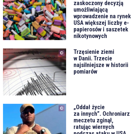
zaskoczony decyzją
umożliwiającą
wprowadzenie na rynek
USA większej liczby e-
papierosów i saszetek
nikotynowych
Trzęsienie ziemi
w Danii. Trzecie
najsilniejsze w historii
pomiarów
„Oddał życie
za innych”. Ochroniarz
meczetu zginął,
ratując wiernych
podczas ataku w USA