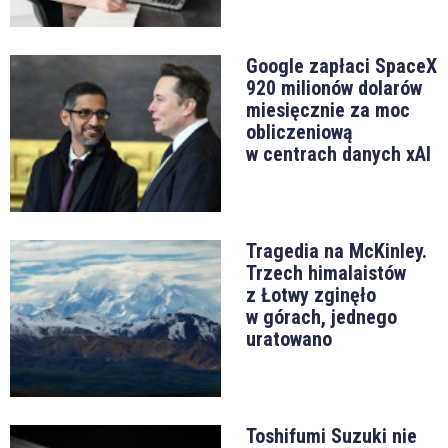
Google zapłaci SpaceX
920 milionów dolarów
miesięcznie za moc
obliczeniową
w centrach danych xAI
Tragedia na McKinley.
Trzech himalaistów
z Łotwy zginęło
w górach, jednego
uratowano
Toshifumi Suzuki nie