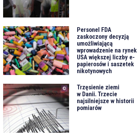
Personel FDA
zaskoczony decyzją
umożliwiającą
wprowadzenie na rynek
USA większej liczby e-
papierosów i saszetek
nikotynowych
Trzęsienie ziemi
w Danii. Trzecie
najsilniejsze w historii
pomiarów