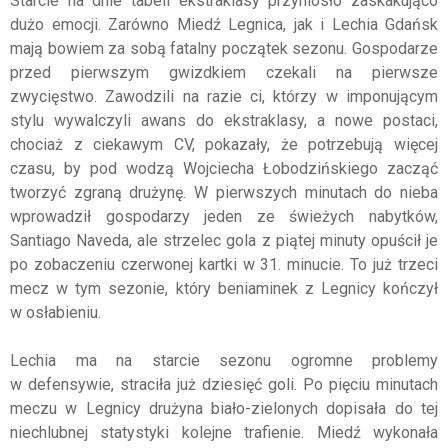
Starcie na dnie tabeli ekstraklasy przyniosło zaskakująco
dużo emocji. Zarówno Miedź Legnica, jak i Lechia Gdańsk
mają bowiem za sobą fatalny początek sezonu. Gospodarze
przed pierwszym gwizdkiem czekali na pierwsze
zwycięstwo. Zawodzili na razie ci, którzy w imponującym
stylu wywalczyli awans do ekstraklasy, a nowe postaci,
chociaż z ciekawym CV, pokazały, że potrzebują więcej
czasu, by pod wodzą Wojciecha Łobodzińskiego zacząć
tworzyć zgraną drużynę. W pierwszych minutach do nieba
wprowadził gospodarzy jeden ze świeżych nabytków,
Santiago Naveda, ale strzelec gola z piątej minuty opuścił je
po zobaczeniu czerwonej kartki w 31. minucie. To już trzeci
mecz w tym sezonie, który beniaminek z Legnicy kończył
w osłabieniu.
Lechia ma na starcie sezonu ogromne problemy
w defensywie, straciła już dziesięć goli. Po pięciu minutach
meczu w Legnicy drużyna biało-zielonych dopisała do tej
niechlubnej statystyki kolejne trafienie. Miedź wykonała