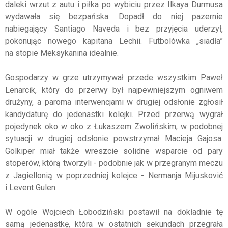
daleki wrzut z autu i piłka po wybiciu przez Ilkaya Durmusa
wydawała się bezpańska. Dopadł do niej pazernie
nabiegający Santiago Naveda i bez przyjęcia uderzył,
pokonując nowego kapitana Lechii. Futbolówka „siadła”
na stopie Meksykanina idealnie.
Gospodarzy w grze utrzymywał przede wszystkim Paweł
Lenarcik, który do przerwy był najpewniejszym ogniwem
drużyny, a paroma interwencjami w drugiej odsłonie zgłosił
kandydaturę do jedenastki kolejki. Przed przerwą wygrał
pojedynek oko w oko z Łukaszem Zwolińskim, w podobnej
sytuacji w drugiej odsłonie powstrzymał Macieja Gajosa.
Golkiper miał także wreszcie solidne wsparcie od pary
stoperów, którą tworzyli - podobnie jak w przegranym meczu
z Jagiellonią w poprzedniej kolejce - Nermanja Mijusković
i Levent Gulen.
W ogóle Wojciech Łobodziński postawił na dokładnie tę
samą jedenastkę, która w ostatnich sekundach przegrała