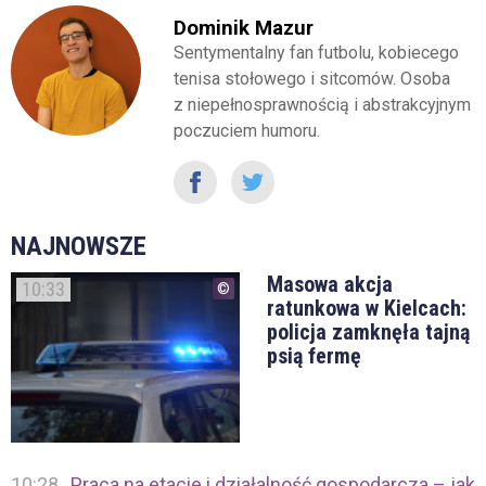
Dominik Mazur
Sentymentalny fan futbolu, kobiecego
tenisa stołowego i sitcomów. Osoba
z niepełnosprawnością i abstrakcyjnym
poczuciem humoru.
NAJNOWSZE
Masowa akcja
10:33
ratunkowa w Kielcach:
policja zamknęła tajną
psią fermę
10:28
Praca na etacie i działalność gospodarcza – jak