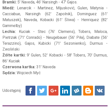
Bramki:
5' Naveda, 46' Narsingh - 47' Gajos.
Miedź:
Lenarcik - Martinez, Mijusković, Gulen, Matynia -
Cacciabue, Narsingh (62' Zapolnik), Dominguez (61'
Matuszek), Naveda, Kobacki (61' Śliwa) - Henriquez (82'
Gammelby)
Lechia:
Kuciak - Stec (76' Clemens), Tobers, Maloca,
Pietrzak (71' Conrado) - Neugebauer (56' Piła), Diabate (56'
Terazzino), Gajos, Kubicki (71' Sezonienko), Durmus -
Zwoliński
Żółte kartki:
9' Gulen, 52' Kobacki - 58' Tobers, 70' Durmus,
86' Kuciak
Czerwona kartka:
31' Naveda
Sędzia:
Wojciech Myć