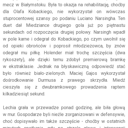
mecz w Białymstoku. Była to okazja na rehabilitację, choćby
dla Olafa Kobackiego, nie wykorzystał on wówczas
stuprocentowej szansy po podaniu Luciano Narsingha. Ten
duet dał Miedziance drugiego gola już po piętnastu
sekundach od rozpoczęcia drugiej połowy. Narsingh wpadł
w pole karne i odegrał do Kobackiego, po czym uwolnił się
od opieki obrońców i poprosił młodzieżowca, by znów
odegrał mu piłkę. Holender miał trochę szczęścia (dwa
rykoszety), ale dzięki temu zdobył premierową bramkę
w ekstraklasie. Jednak na błyskawiczną odpowiedź stać
było również biało-zielonych. Maciej Gajos wykorzystał
dośrodkowanie Durmusa z prawego skrzydła. Miedź
cieszyła się z dwubramkowego prowadzenia raptem
kilkadziesiąt sekund.
Lechia grała w przewadze ponad godzinę, ale biła głową
w mur. Gospodarze byli nieźle zorganizowani w defensywie,
choć dopisywało im także szczęście - choćby w ostatnich