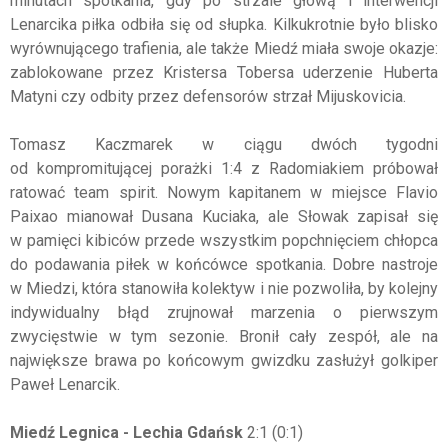
minutach spotkania, gdy po strzale głową i interwencji
Lenarcika piłka odbiła się od słupka. Kilkukrotnie było blisko
wyrównującego trafienia, ale także Miedź miała swoje okazje:
zablokowane przez Kristersa Tobersa uderzenie Huberta
Matyni czy odbity przez defensorów strzał Mijuskovicia.
Tomasz Kaczmarek w ciągu dwóch tygodni
od kompromitującej porażki 1:4 z Radomiakiem próbował
ratować team spirit. Nowym kapitanem w miejsce Flavio
Paixao mianował Dusana Kuciaka, ale Słowak zapisał się
w pamięci kibiców przede wszystkim popchnięciem chłopca
do podawania piłek w końcówce spotkania. Dobre nastroje
w Miedzi, która stanowiła kolektyw i nie pozwoliła, by kolejny
indywidualny błąd zrujnował marzenia o pierwszym
zwycięstwie w tym sezonie. Bronił cały zespół, ale na
największe brawa po końcowym gwizdku zasłużył golkiper
Paweł Lenarcik.
Miedź Legnica - Lechia Gdańsk
2:1 (0:1)