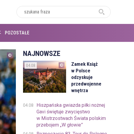
POZOSTAŁE
NAJNOWSZE
Zamek Książ
04.08
w Polsce
odzyskuje
przedwojenne
wnętrza
Hiszpańska gwiazda piłki nożnej
04.08
Gavi świętuje zwycięstwo
w Mistrzostwach Świata polskim
przebojem „W głowie”
Rozpoczęcie 83. Tour de Pologne