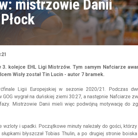
w: mistrzowie Danii
 Płock
0:21
w 3. kolejce EHL Ligi Mistrzów. Tym samym Nafciarze awa
cem Wisły został Tin Lucin - autor 7 bramek.
erćfinale Ligii Europejskiej w sezonie 2020/21. Podczas d
GOG wygrał na duńskiej ziemi 30:27, a następnie Nafciarze zw
 fazy. Mistrzowie Danii mieli więc podwójną motywację do zg
 wzloty i upadki. Początkowe minuty należały do gości, którz
łupkami błyszczał Tobias Thulin, a po drugiej stronie boisk