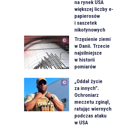
na rynek USA
większej liczby e-
papierosów
i saszetek
nikotynowych
Trzęsienie ziemi
w Danii. Trzecie
najsilniejsze
w historii
pomiarów
„Oddał życie
za innych”.
Ochroniarz
meczetu zginął,
ratując wiernych
podczas ataku
w USA