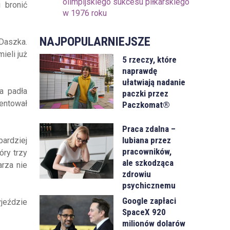
olimpijskiego sukcesu piłkarskiego
 bronić
w 1976 roku
NAJPOPULARNIEJSZE
 Daszka.
ieli już
5 rzeczy, które
naprawdę
ułatwiają nadanie
a padła
paczki przez
zentował
Paczkomat®
Praca zdalna –
lubiana przez
bardziej
pracowników,
óry trzy
ale szkodząca
rza nie
zdrowiu
psychicznemu
Google zapłaci
jeździe
SpaceX 920
milionów dolarów