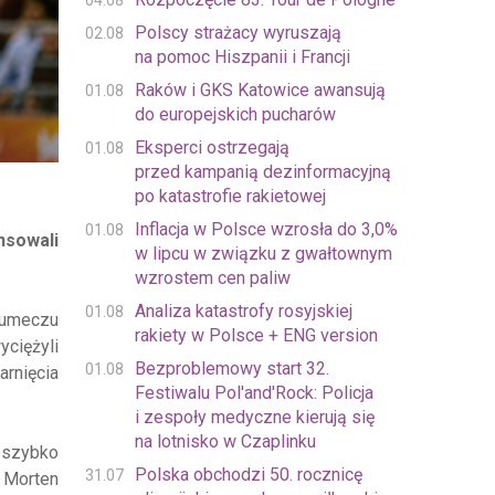
04.08
Polscy strażacy wyruszają
02.08
na pomoc Hiszpanii i Francji
Raków i GKS Katowice awansują
01.08
do europejskich pucharów
Eksperci ostrzegają
01.08
przed kampanią dezinformacyjną
po katastrofie rakietowej
Inflacja w Polsce wzrosła do 3,0%
01.08
nsowali
w lipcu w związku z gwałtownym
wzrostem cen paliw
Analiza katastrofy rosyjskiej
01.08
wumeczu
rakiety w Polsce + ENG version
yciężyli
Bezproblemowy start 32.
01.08
arnięcia
Festiwalu Pol'and'Rock: Policja
i zespoły medyczne kierują się
na lotnisko w Czaplinku
y szybko
Polska obchodzi 50. rocznicę
31.07
a Morten