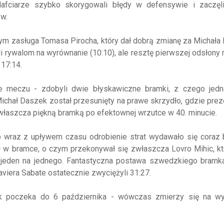
Nafciarze szybko skorygowali błędy w defensywie i zaczęli
ów.
tym zasługa Tomasa Pirocha, który dał dobrą zmianę za Michała
i rywalom na wyrównanie (10:10), ale resztę pierwszej odsłony m
 17:14.
ie meczu - zdobyli dwie błyskawiczne bramki, z czego jedn
ichał Daszek został przesunięty na prawe skrzydło, gdzie pre
 zwłaszcza piękną bramką po efektownej wrzutce w 40. minucie.
o wraz z upływem czasu odrobienie strat wydawało się coraz 
oił w bramce, o czym przekonywał się zwłaszcza Lovro Mihic, kt
 jeden na jednego. Fantastyczna postawa szwedzkiego bramka
viera Sabate ostatecznie zwyciężyli 31:27.
ck poczeka do 6 października - wówczas zmierzy się na wy