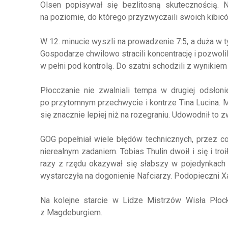
Olsen popisywał się bezlitosną skutecznością. 
na poziomie, do którego przyzwyczaili swoich kibic
W 12. minucie wyszli na prowadzenie 7:5, a duża w 
Gospodarze chwilowo stracili koncentrację i pozwolil
w pełni pod kontrolą. Do szatni schodzili z wynikiem
Płocczanie nie zwalniali tempa w drugiej odsłon
po przytomnym przechwycie i kontrze Tina Lucina. M
się znacznie lepiej niż na rozegraniu. Udowodnił to
GOG popełniał wiele błędów technicznych, przez c
nierealnym zadaniem. Tobias Thulin dwoił i się i tr
razy z rzędu okazywał się słabszy w pojedynkach
wystarczyła na dogonienie Nafciarzy. Podopieczni Xa
Na kolejne starcie w Lidze Mistrzów Wisła Pło
z Magdeburgiem.