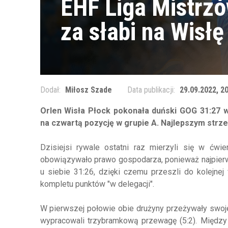
EHF Liga Mistrzó
za słabi na Wisłę
Dodał:
Miłosz Szade
Data publikacji:
29.09.2022, 2
Orlen Wisła Płock pokonała duński GOG 31:27 
na czwartą pozycję w grupie A. Najlepszym strzel
Dzisiejsi rywale ostatni raz mierzyli się w ćwi
obowiązywało prawo gospodarza, ponieważ najpierw 
u siebie 31:26, dzięki czemu przeszli do kolejnej
kompletu punktów "w delegacji".
W pierwszej połowie obie drużyny przeżywały swoje
wypracowali trzybramkową przewagę (5:2). Między s