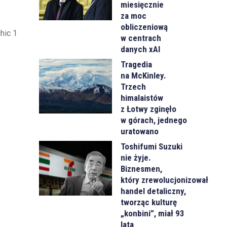
miesięcznie
za moc
obliczeniową
hic 1
w centrach
danych xAI
Tragedia
na McKinley.
Trzech
himalaistów
z Łotwy zginęło
w górach, jednego
uratowano
Toshifumi Suzuki
nie żyje.
Biznesmen,
który zrewolucjonizował
handel detaliczny,
tworząc kulturę
„konbini”, miał 93
lata