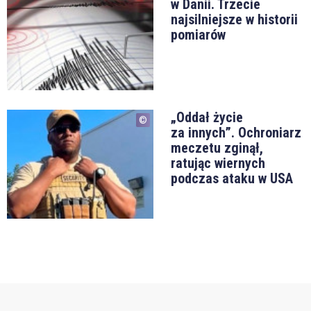
w Danii. Trzecie
najsilniejsze w historii
pomiarów
„Oddał życie
za innych”. Ochroniarz
meczetu zginął,
ratując wiernych
podczas ataku w USA