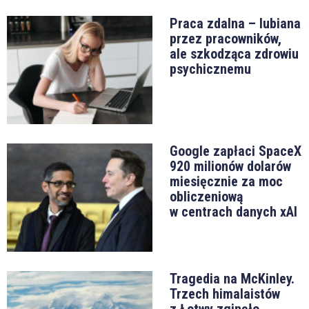
Praca zdalna – lubiana
przez pracowników,
ale szkodząca zdrowiu
psychicznemu
Google zapłaci SpaceX
920 milionów dolarów
miesięcznie za moc
obliczeniową
w centrach danych xAI
Tragedia na McKinley.
Trzech himalaistów
z Łotwy zginęło