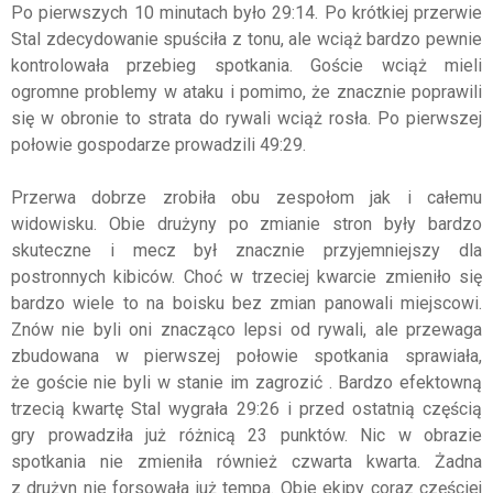
Po pierwszych 10 minutach było 29:14. Po krótkiej przerwie
Stal zdecydowanie spuściła z tonu, ale wciąż bardzo pewnie
kontrolowała przebieg spotkania. Goście wciąż mieli
ogromne problemy w ataku i pomimo, że znacznie poprawili
się w obronie to strata do rywali wciąż rosła. Po pierwszej
połowie gospodarze prowadzili 49:29.
Przerwa dobrze zrobiła obu zespołom jak i całemu
widowisku. Obie drużyny po zmianie stron były bardzo
skuteczne i mecz był znacznie przyjemniejszy dla
postronnych kibiców. Choć w trzeciej kwarcie zmieniło się
bardzo wiele to na boisku bez zmian panowali miejscowi.
Znów nie byli oni znacząco lepsi od rywali, ale przewaga
zbudowana w pierwszej połowie spotkania sprawiała,
że goście nie byli w stanie im zagrozić . Bardzo efektowną
trzecią kwartę Stal wygrała 29:26 i przed ostatnią częścią
gry prowadziła już różnicą 23 punktów. Nic w obrazie
spotkania nie zmieniła również czwarta kwarta. Żadna
z drużyn nie forsowała już tempa. Obie ekipy coraz częściej