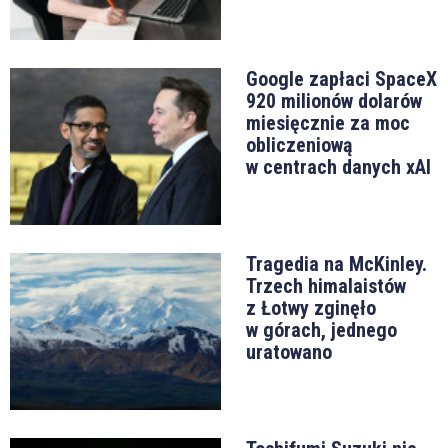
Google zapłaci SpaceX
920 milionów dolarów
miesięcznie za moc
obliczeniową
w centrach danych xAI
Tragedia na McKinley.
Trzech himalaistów
z Łotwy zginęło
w górach, jednego
uratowano