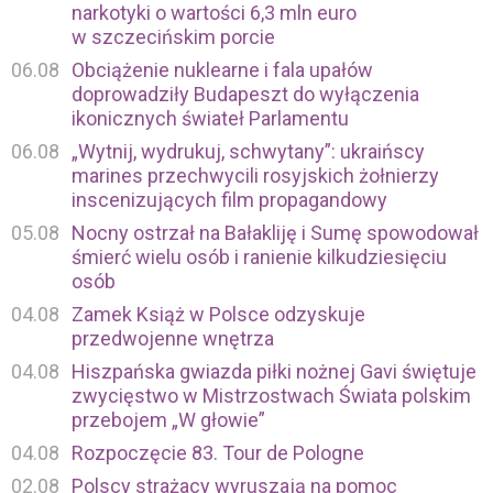
narkotyki o wartości 6,3 mln euro
w szczecińskim porcie
06.08
Obciążenie nuklearne i fala upałów
doprowadziły Budapeszt do wyłączenia
ikonicznych świateł Parlamentu
06.08
„Wytnij, wydrukuj, schwytany”: ukraińscy
marines przechwycili rosyjskich żołnierzy
inscenizujących film propagandowy
05.08
Nocny ostrzał na Bałakliję i Sumę spowodował
śmierć wielu osób i ranienie kilkudziesięciu
osób
04.08
Zamek Książ w Polsce odzyskuje
przedwojenne wnętrza
04.08
Hiszpańska gwiazda piłki nożnej Gavi świętuje
zwycięstwo w Mistrzostwach Świata polskim
przebojem „W głowie”
04.08
Rozpoczęcie 83. Tour de Pologne
02.08
Polscy strażacy wyruszają na pomoc