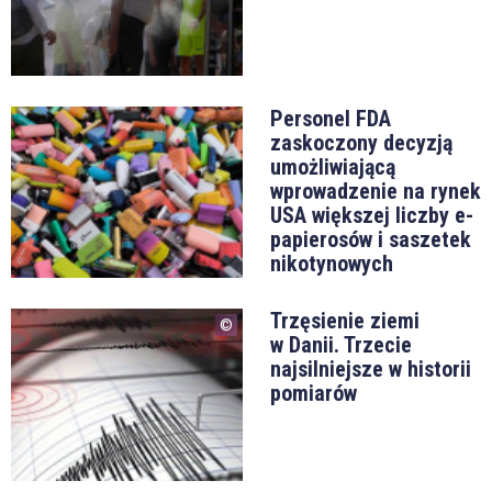
Personel FDA
zaskoczony decyzją
umożliwiającą
wprowadzenie na rynek
USA większej liczby e-
papierosów i saszetek
nikotynowych
Trzęsienie ziemi
w Danii. Trzecie
najsilniejsze w historii
pomiarów