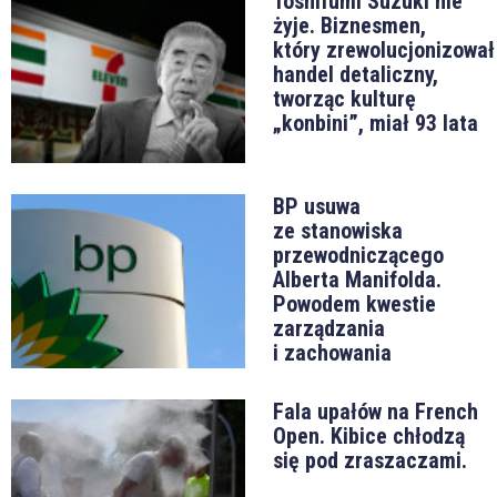
Toshifumi Suzuki nie
żyje. Biznesmen,
który zrewolucjonizował
handel detaliczny,
tworząc kulturę
„konbini”, miał 93 lata
BP usuwa
ze stanowiska
przewodniczącego
Alberta Manifolda.
Powodem kwestie
zarządzania
i zachowania
Fala upałów na French
Open. Kibice chłodzą
się pod zraszaczami.