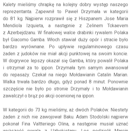
Kalety mieliśmy chrapkę na kolejny dobry występ naszego
reprezentanta. Zapewnił to Paweł Drzymała w kategorii
do 81 kg. Najpierw rozprawił się z Hiszpanem Jose Maria
Mendiola Izquieta, a następnie z Zelinem Tckaevem
z Azerbejdżanu. W finałowej walce drabinki rywalem Polaka
był Giacomo Gamba. Włoch stawiał duży opór i stracie było
bardzo wyrównane. Po upływie regulaminowego czasu
żaden z judoków nie miał akcji punktowej na swoim koncie.
W dogrywce lepszy okazał się Gamba, który powalił Polaka
i otrzymał za to ippon. Drzymała tym samym awansował
do repasaży. Czekał na niego Mołdawianin Catalin Marian.
Walka trwała bardzo długo, gdyż ponad 8 minut. Ponownie
szczęście nie było po stronie Drzymały i to Mołdawianin
zawalczył o brąz po akcji ocenionej na ippon.
W kategorii do 73 kg mieliśmy, aż dwóch Polaków. Niestety
żaden z nich nie zawojował Baku. Adam Stodolski najpierw
pokonał Fina Valtteriego Olina, a następnie musiał uznać
wyższość rywala z Uzbekistanu. Los podzielił Marcin