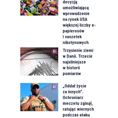
decyzją
umożliwiającą
wprowadzenie
na rynek USA
większej liczby e-
papierosów
i saszetek
nikotynowych
Trzęsienie ziemi
w Danii. Trzecie
najsilniejsze
w historii
pomiarów
„Oddał życie
za innych”.
Ochroniarz
meczetu zginął,
ratując wiernych
podczas ataku