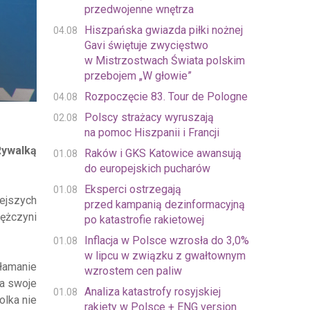
przedwojenne wnętrza
Hiszpańska gwiazda piłki nożnej
04.08
Gavi świętuje zwycięstwo
w Mistrzostwach Świata polskim
przebojem „W głowie”
Rozpoczęcie 83. Tour de Pologne
04.08
Polscy strażacy wyruszają
02.08
na pomoc Hiszpanii i Francji
Rywalką
Raków i GKS Katowice awansują
01.08
do europejskich pucharów
Eksperci ostrzegają
01.08
iejszych
przed kampanią dezinformacyjną
ężczyni
po katastrofie rakietowej
Inflacja w Polsce wzrosła do 3,0%
01.08
w lipcu w związku z gwałtownym
łamanie
wzrostem cen paliw
ma swoje
Analiza katastrofy rosyjskiej
01.08
olka nie
rakiety w Polsce + ENG version