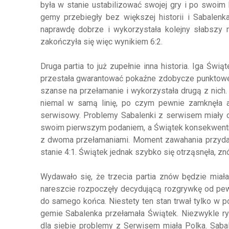
była w stanie ustabilizować swojej gry i po swoim
gemy przebiegły bez większej historii i Sabalen
naprawdę dobrze i wykorzystała kolejny słabszy m
zakończyła się więc wynikiem 6:2.
Druga partia to już zupełnie inna historia. Iga Świ
przestała gwarantować pokaźne zdobycze punktowe
szanse na przełamanie i wykorzystała drugą z nich.
niemal w samą linię, po czym pewnie zamknęła a
serwisowy. Problemy Sabalenki z serwisem miały cią
swoim pierwszym podaniem, a Świątek konsekwentnie
z dwoma przełamaniami. Moment zawahania przydarz
stanie 4:1. Świątek jednak szybko się otrząsnęła, zn
Wydawało się, że trzecia partia znów będzie miała
nareszcie rozpoczęły decydującą rozgrywkę od pe
do samego końca. Niestety ten stan trwał tylko w 
gemie Sabalenka przełamała Świątek. Niezwykle ry
dla siebie problemy z Serwisem miała Polka. Saba