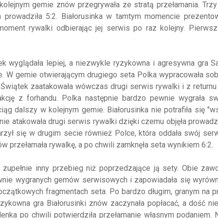
 kolejnym gemie znów przegrywała ze stratą przełamania. Trzy
ka prowadziła 5:2. Białorusinka w tamtym momencie prezentow
oment rywalki odbierając jej serwis po raz kolejny. Pierwsz
ątek wyglądała lepiej, a niezwykle ryzykowna i agresywna gra S
. W gemie otwierającym drugiego seta Polka wypracowała sob
 Świątek zaatakowała wówczas drugi serwis rywalki i z returnu
kcję z forhandu. Polka następnie bardzo pewnie wygrała s
g dalszy w kolejnym gemie. Białorusinka nie potrafiła się "ws
 atakowała drugi serwis rywalki dzięki czemu objęła prowadz
ył się w drugim secie również Polce, która oddała swój serw
ów przełamała rywalkę, a po chwili zamknęła seta wynikiem 6:2.
 zupełnie inny przebieg niż poprzedzające ją sety. Obie zaw
wnie wygranych gemów serwisowych i zapowiadała się wyrówn
początkowych fragmentach seta. Po bardzo długim, granym na 
zykowna gra Białorusinki znów zaczynała popłacać, a dość ni
lenka po chwili potwierdziła przełamanie własnym podaniem. 