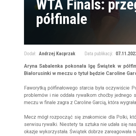
WTA Finals: prze
półfinale
Dodał:
Andrzej Kacprzak
Data publikacji:
07.11.202
Aryna Sabalenka pokonała Igę Świątek w półfin
Białorusinki w meczu o tytuł będzie Caroline Garc
Faworytką półfinałowego starcia była oczywiście P
problemów i nie oddała rywalkom choćby jednego s
meczu w finale zagra z Caroline Garcią, która wygrał
Mecz mógł rozpocząć się znakomicie dla Polki, kt
serwisu rywalki. Niestety ta sztuka nie udała się n
okazje wykorzystała. Świątek dobrze zareagowała na 