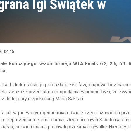
grana Igi Świątek w
2, 04:15
ale kończącego sezon turnieju WTA Finals 6:2, 2:6, 6:1. 
ia.
olka. Liderka rankingu przeszła przez fazę grupową bez najmn
eta. Jeszcze przed startem spotkania wiadomo było, że zwyci
a z do tej pory niepokonaną Marią Sakkari.
óra już w pierwszym gemie miała dwie z rzędu szanse na prze
aszej reprezentantce, a na domiar złego po chwili Sabalenka sa
utratę serwisu i sama po chwili przełamała rywalkę. Niestety P