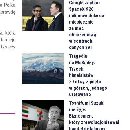
Google zapłaci
na Polka
SpaceX 920
naprawdę
milionów dolarów
miesięcznie
za moc
a, która
obliczeniową
turnieju
w centrach
 tysięcy
danych xAI
Tragedia
na McKinley.
Trzech
himalaistów
z Łotwy zginęło
w górach, jednego
uratowano
Toshifumi Suzuki
nie żyje.
Biznesmen,
który zrewolucjonizował
handel detaliczny,