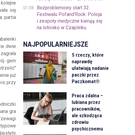
 kolejne
Bezproblemowy start 32.
01.08
ała się
Festiwalu Pol'and'Rock: Policja
a partia
i zespoły medyczne kierują się
na lotnisko w Czaplinku
abalenki
NAJPOPULARNIEJSZE
ie dwie
 zagrała
5 rzeczy, które
wój gem
naprawdę
ułatwiają nadanie
trzelić"
paczki przez
enie już
Paczkomat®
is przy
Praca zdalna –
lubiana przez
odniczki
pracowników,
ana gra
ale szkodząca
przewagi
zdrowiu
etypowe
psychicznemu
Niestety