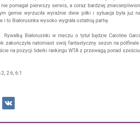
ąż nie pomagał pierwszy serwis, a coraz bardziej zniecierpliwio
ym gemie wyrzuciła wyraźnie dwie piłki i sytuacja była już 
 i to Białorusinka wysoko wygrała ostatnią partię.
. Rywalką Białorusinki w meczu o tytuł będzie Caroline Garci
k zakończyła natomiast swój fantastyczny sezon na półfinale 
cie na pozycji liderki rankingu WTA z przewagą ponad sześciu
:2, 2:6, 6:1