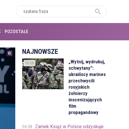
POZOSTAŁE
NAJNOWSZE
„Wytnij, wydrukuj,
06.08
schwytany”:
ukraińscy marines
przechwycili
rosyjskich
żołnierzy
inscenizujących
film
propagandowy
Zamek Książ w Polsce odzyskuje
04.08