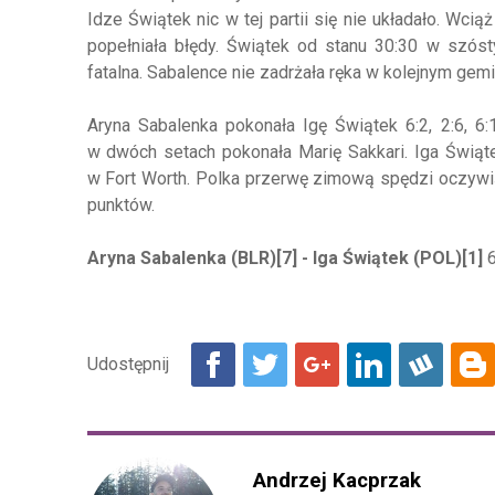
Idze Świątek nic w tej partii się nie układało. Wci
popełniała błędy. Świątek od stanu 30:30 w szóst
fatalna. Sabalence nie zadrżała ręka w kolejnym gemie
Aryna Sabalenka pokonała Igę Świątek 6:2, 2:6, 6:1
w dwóch setach pokonała Marię Sakkari. Iga Świąte
w Fort Worth. Polka przerwę zimową spędzi oczywiś
punktów.
Aryna Sabalenka (BLR)[7] - Iga Świątek (POL)[1]
6
Andrzej Kacprzak