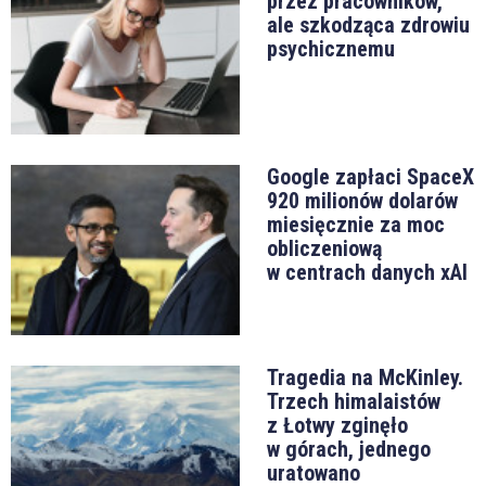
przez pracowników,
ale szkodząca zdrowiu
psychicznemu
Google zapłaci SpaceX
920 milionów dolarów
miesięcznie za moc
obliczeniową
w centrach danych xAI
Tragedia na McKinley.
Trzech himalaistów
z Łotwy zginęło
w górach, jednego
uratowano