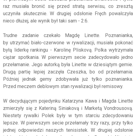
raz musiała bronić się przed stratą serwisu, co zresztą
uczyniła skutecznie. W drugiej odsłonie Fręch powalczyła
nieco dłużej, ale wynik był taki sam - 2:6.
Trudne zadanie czekało Magdę Linette. Poznanianka,
by utrzymać biało-czerwone w rywalizacji, musiała pokonać
byłą liderkę rankingu - Karolinę Pliskovą. Polka wytrzymała
ciężar spotkania. W pierwszym secie zadecydowało jedno
przełamanie. Jego autorką była Linette w dziesiątym gemie.
Drugą partię lepiej zaczęła Czeszka, bo od przełamania.
Później jednak gemy zdobywała już tylko poznanianka.
Przed meczem deblowym stan rywalizacji był remisowy.
W decydującym pojedynku Katarzyna Kawa i Magda Linette
zmierzyły się z Kateriną Siniakovą i Marketą Vondrousovą.
Niestety rywalki Polek były w tym starciu zdecydowaniu
lepsze. W pierwszym secie przełamały trzy razy, przy tylko
jednej odpowiedzi naszych tenisistek. W drugiej odsłonie