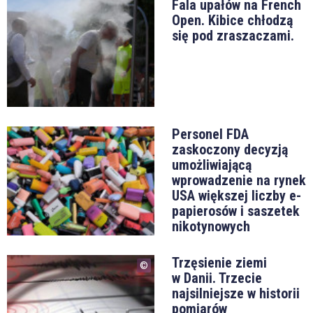
Fala upałów na French
Open. Kibice chłodzą
się pod zraszaczami.
Personel FDA
zaskoczony decyzją
umożliwiającą
wprowadzenie na rynek
USA większej liczby e-
papierosów i saszetek
nikotynowych
Trzęsienie ziemi
w Danii. Trzecie
najsilniejsze w historii
pomiarów