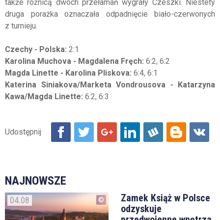
także różnicą dwóch przełamań wygrały Czeszki. Niestety
druga porażka oznaczała odpadnięcie biało-czerwonych
z turnieju.
Czechy - Polska:
2:1
Karolina Muchova - Magdalena Fręch:
6:2, 6:2
Magda Linette - Karolina Pliskova:
6:4, 6:1
Katerina Siniakova/Marketa Vondrousova - Katarzyna
Kawa/Magda Linette:
6:2, 6:3
NAJNOWSZE
Zamek Książ w Polsce
04.08
odzyskuje
przedwojenne wnętrza