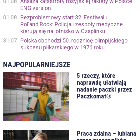
01.08
Analiza katastrofy rosyjskiej rakiety w Polsce +
ENG version
01.08
Bezproblemowy start 32. Festiwalu
Pol'and'Rock: Policja i zespoły medyczne
kierują się na lotnisko w Czaplinku
31.07
Polska obchodzi 50. rocznicę olimpijskiego
sukcesu piłkarskiego w 1976 roku
NAJPOPULARNIEJSZE
5 rzeczy, które
naprawdę ułatwiają
nadanie paczki przez
Paczkomat®
Praca zdalna – lubiana