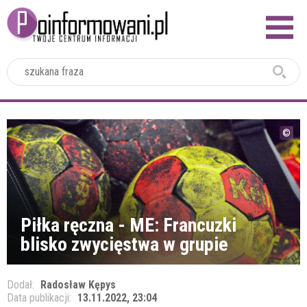
2024
Piłka ręczna - ME: Francuzki
blisko zwycięstwa w grupie
Dodał:
Radosław Kępys
Data publikacji:
13.11.2022, 23:04