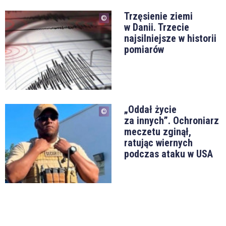
Trzęsienie ziemi
w Danii. Trzecie
najsilniejsze w historii
pomiarów
„Oddał życie
za innych”. Ochroniarz
meczetu zginął,
ratując wiernych
podczas ataku w USA