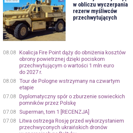
w obliczu wyczerpania
rezerw myśliwców
przechwytujących
08.08
Koalicja Fire Point dąży do obniżenia kosztów
obrony powietrznej dzięki pociskom
przechwytującym o wartości 1 mln euro
do 2027 r.
08.08
Tour de Pologne wstrzymany na czwartym
etapie
07.08
Dyplomatyczny spór o zburzenie sowieckich
pomników przez Polskę
07.08
Superman, tom 1 [RECENZJA]
07.08
Litwa ostrzega Rosję przed wykorzystaniem
przechwyconych ukraińskich dronów