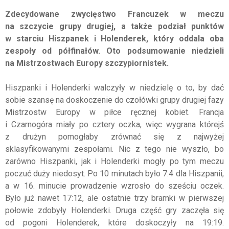
Zdecydowane zwycięstwo Francuzek w meczu
na szczycie grupy drugiej, a także podział punktów
w starciu Hiszpanek i Holenderek, który oddala oba
zespoły od półfinałów. Oto podsumowanie niedzieli
na Mistrzostwach Europy szczypiornistek.
Hiszpanki i Holenderki walczyły w niedzielę o to, by dać
sobie szansę na doskoczenie do czołówki grupy drugiej fazy
Mistrzostw Europy w piłce ręcznej kobiet. Francja
i Czarnogóra miały po cztery oczka, więc wygrana którejś
z drużyn pomogłaby zrównać się z najwyżej
sklasyfikowanymi zespołami. Nic z tego nie wyszło, bo
zarówno Hiszpanki, jak i Holenderki mogły po tym meczu
poczuć duży niedosyt. Po 10 minutach było 7:4 dla Hiszpanii,
a w 16. minucie prowadzenie wzrosło do sześciu oczek.
Było już nawet 17:12, ale ostatnie trzy bramki w pierwszej
połowie zdobyły Holenderki. Druga część gry zaczęła się
od pogoni Holenderek, które doskoczyły na 19:19.