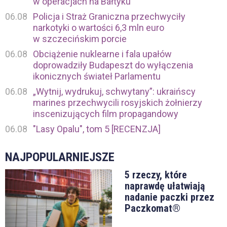
w operacjach na Bałtyku
06.08
Policja i Straż Graniczna przechwyciły
narkotyki o wartości 6,3 mln euro
w szczecińskim porcie
06.08
Obciążenie nuklearne i fala upałów
doprowadziły Budapeszt do wyłączenia
ikonicznych świateł Parlamentu
06.08
„Wytnij, wydrukuj, schwytany”: ukraińscy
marines przechwycili rosyjskich żołnierzy
inscenizujących film propagandowy
06.08
"Lasy Opalu", tom 5 [RECENZJA]
NAJPOPULARNIEJSZE
5 rzeczy, które
naprawdę ułatwiają
nadanie paczki przez
Paczkomat®