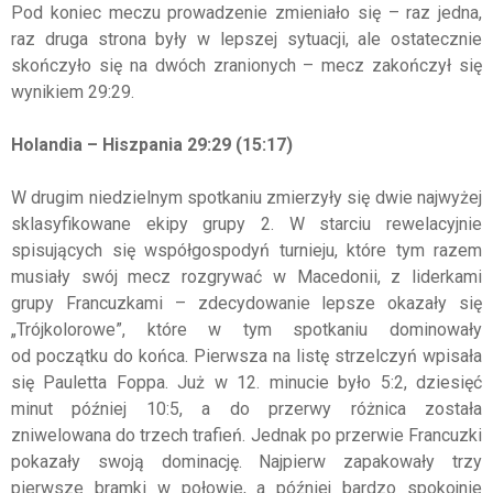
Pod koniec meczu prowadzenie zmieniało się – raz jedna,
raz druga strona były w lepszej sytuacji, ale ostatecznie
skończyło się na dwóch zranionych – mecz zakończył się
wynikiem 29:29.
Holandia – Hiszpania 29:29 (15:17)
W drugim niedzielnym spotkaniu zmierzyły się dwie najwyżej
sklasyfikowane ekipy grupy 2. W starciu rewelacyjnie
spisujących się współgospodyń turnieju, które tym razem
musiały swój mecz rozgrywać w Macedonii, z liderkami
grupy Francuzkami – zdecydowanie lepsze okazały się
„Trójkolorowe”, które w tym spotkaniu dominowały
od początku do końca. Pierwsza na listę strzelczyń wpisała
się Pauletta Foppa. Już w 12. minucie było 5:2, dziesięć
minut później 10:5, a do przerwy różnica została
zniwelowana do trzech trafień. Jednak po przerwie Francuzki
pokazały swoją dominację. Najpierw zapakowały trzy
pierwsze bramki w połowie, a później bardzo spokojnie