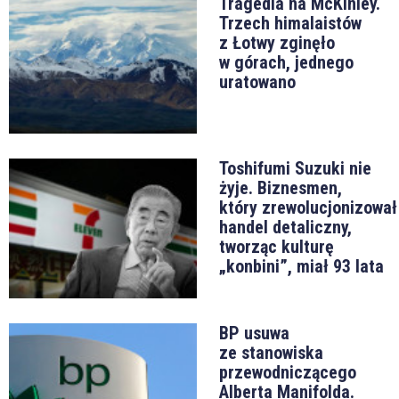
Tragedia na McKinley.
Trzech himalaistów
z Łotwy zginęło
w górach, jednego
uratowano
Toshifumi Suzuki nie
żyje. Biznesmen,
który zrewolucjonizował
handel detaliczny,
tworząc kulturę
„konbini”, miał 93 lata
BP usuwa
ze stanowiska
przewodniczącego
Alberta Manifolda.