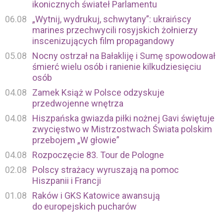
ikonicznych świateł Parlamentu
06.08
„Wytnij, wydrukuj, schwytany”: ukraińscy
marines przechwycili rosyjskich żołnierzy
inscenizujących film propagandowy
05.08
Nocny ostrzał na Bałakliję i Sumę spowodował
śmierć wielu osób i ranienie kilkudziesięciu
osób
04.08
Zamek Książ w Polsce odzyskuje
przedwojenne wnętrza
04.08
Hiszpańska gwiazda piłki nożnej Gavi świętuje
zwycięstwo w Mistrzostwach Świata polskim
przebojem „W głowie”
04.08
Rozpoczęcie 83. Tour de Pologne
02.08
Polscy strażacy wyruszają na pomoc
Hiszpanii i Francji
01.08
Raków i GKS Katowice awansują
do europejskich pucharów