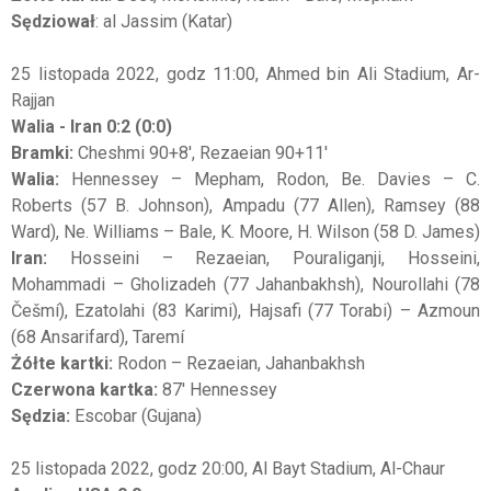
Sędziował
: al Jassim (Katar)
25 listopada 2022, godz 11:00, Ahmed bin Ali Stadium, Ar-
Rajjan
Walia - Iran 0:2 (0:0)
Bramki:
Cheshmi 90+8', Rezaeian 90+11'
Walia:
Hennessey – Mepham, Rodon, Be. Davies – C.
Roberts (57 B. Johnson), Ampadu (77 Allen), Ramsey (88
Ward), Ne. Williams – Bale, K. Moore, H. Wilson (58 D. James)
Iran:
Hosseini – Rezaeian, Pouraliganji, Hosseini,
Mohammadi – Gholizadeh (77 Jahanbakhsh), Nourollahi (78
Češmí), Ezatolahi (83 Karimi), Hajsafi (77 Torabi) – Azmoun
(68 Ansarifard), Taremí
Żółte kartki:
Rodon – Rezaeian, Jahanbakhsh
Czerwona kartka:
87' Hennessey
Sędzia:
Escobar (Gujana)
25 listopada 2022, godz 20:00, Al Bayt Stadium, Al-Chaur