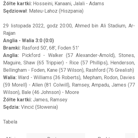
Żółte kartki:
Hosseini, Kanaani, Jalali - Adams
Sędziował
: Mateu-Lahoz (Hiszpania)
29 listopada 2022, godz 20:00, Ahmed bin Ali Stadium, Ar-
Rajjan
Anglia - Walia
3:0 (0:0)
Bramki:
Rasford 50', 68', Foden 51'
Anglia:
Pickford - Walker (57 Alexander-Arnold), Stones,
Maguire, Shaw (65 Trippier) - Rice (57 Phillips), Henderson,
Bellingham - Foden, Kane (57 Wilson), Rashford (76 Grealish)
Walia:
Ward - Williams (36 Roberts), Mepham, Rodon, Davies
(59 Morell) - Allen (81 Colwill), Ramsey, Ampadu, James (77
Wilson), Bale (46 Johnson) - Moore
Żółte kartki:
James, Ramsey
Sędzia:
Vincić (Słowenia)
Tabela