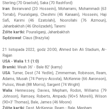
Sterling (70 Graelish), Saka (70 Rashford)
Iran
: Beiranvand (20 Hosseini), Moharrami, Mohammadi (63
Torrabi), Pouraliganji, Cheshmi (46 Kanaani), Hosseini, Haji
Safi, Karimi (46 Ezatolahi), Noorollahi (76 Azmoun),
Jahanbakhsh (46 Gholizadeh), Taremi
Żółte kartki:
Pouraliganji, Jahanbakhsh
Sędziował
: Claus (Brazylia)
21 listopada 2022, godz 20:00, Ahmed bin Ali Stadium, Ar-
Rajjan
USA - Walia 1:1 (1:0)
Bramki:
Weah 36' - Bale 82' (karny)
USA
: Turner, Dest (74 Yedlin), Zimmerman, Robinson, Ream,
Adams, Musah (74 Perrys-Acosta), McKennie (66 Aaronson),
Pulisic, Weah (88 Morris), Sargent (74 Wright)
Walia
: Hennessey, Davies, Mepham, Rodon, Williams (79
Johnson), Ramsey, Roberts, Ampadu (90+5 Morelli), Wilson
(90+3' Thomas), Bale, James (46 Moore)
Żółte kartki
: Dest, McKennie, Ream - Bale, Mepham