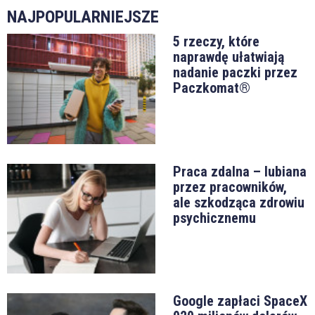
NAJPOPULARNIEJSZE
5 rzeczy, które
naprawdę ułatwiają
nadanie paczki przez
Paczkomat®
Praca zdalna – lubiana
przez pracowników,
ale szkodząca zdrowiu
psychicznemu
Google zapłaci SpaceX