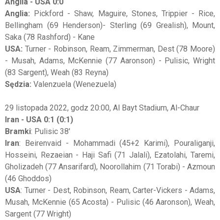
Anglia - USA 0:0
Anglia:
Pickford - Shaw, Maguire, Stones, Trippier - Rice,
Bellingham (69 Henderson)- Sterling (69 Grealish), Mount,
Saka (78 Rashford) - Kane
USA:
Turner - Robinson, Ream, Zimmerman, Dest (78 Moore)
- Musah, Adams, McKennie (77 Aaronson) - Pulisic, Wright
(83 Sargent), Weah (83 Reyna)
Sędzia:
Valenzuela (Wenezuela)
29 listopada 2022, godz 20:00, Al Bayt Stadium, Al-Chaur
Iran - USA 0:1 (0:1)
Bramki
: Pulisic 38'
Iran
: Beirenvaid - Mohammadi (45+2 Karimi), Pouraliganji,
Hosseini, Rezaeian - Haji Safi (71 Jalali), Ezatolahi, Taremi,
Gholizadeh (77 Ansarifard), Noorollahim (71 Torabi) - Azmoun
(46 Ghoddos)
USA
: Turner - Dest, Robinson, Ream, Carter-Vickers - Adams,
Musah, McKennie (65 Acosta) - Pulisic (46 Aaronson), Weah,
Sargent (77 Wright)