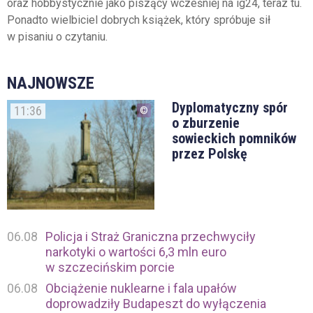
oraz hobbystycznie jako piszący wcześniej na ig24, teraz tu.
Ponadto wielbiciel dobrych książek, który spróbuje sił
w pisaniu o czytaniu.
NAJNOWSZE
Dyplomatyczny spór
11:36
o zburzenie
sowieckich pomników
przez Polskę
06.08
Policja i Straż Graniczna przechwyciły
narkotyki o wartości 6,3 mln euro
w szczecińskim porcie
06.08
Obciążenie nuklearne i fala upałów
doprowadziły Budapeszt do wyłączenia