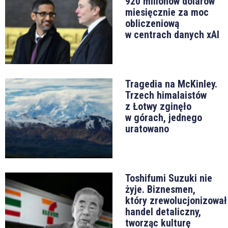
920 milionów dolarów
miesięcznie za moc
obliczeniową
w centrach danych xAI
Tragedia na McKinley.
Trzech himalaistów
z Łotwy zginęło
w górach, jednego
uratowano
Toshifumi Suzuki nie
żyje. Biznesmen,
który zrewolucjonizował
handel detaliczny,
tworząc kulturę