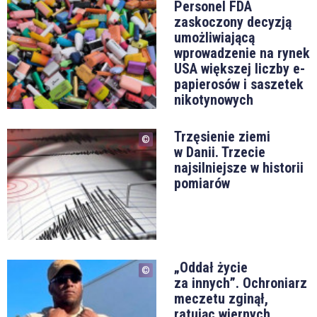
Personel FDA
zaskoczony decyzją
umożliwiającą
wprowadzenie na rynek
USA większej liczby e-
papierosów i saszetek
nikotynowych
Trzęsienie ziemi
w Danii. Trzecie
najsilniejsze w historii
pomiarów
„Oddał życie
za innych”. Ochroniarz
meczetu zginął,
ratując wiernych