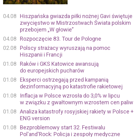
03.12 21:49
04.08
Hiszpańska gwiazda piłki nożnej Gavi świętuje
ARG — AUS (2:1)
— 90+1' siedem minut zdecydował
zwycięstwo w Mistrzostwach Świata polskim
się doliczyć Szymon Marciniak.
przebojem „W głowie”
04.08
Rozpoczęcie 83. Tour de Pologne
03.12 21:48
02.08
Polscy strażacy wyruszają na pomoc
ARG — AUS (2:1)
— 89' NIEMOŻLIWE! Świetna akcja
Hiszpanii i Francji
Leo Messiego, który ściągnął uwagę wszystkich
01.08
Raków i GKS Katowice awansują
obrońców, a następnie wystawił piłkę do Lautaro
do europejskich pucharów
Martineza. Napastnik Interu potwierdził jednak fatalną
01.08
Eksperci ostrzegają przed kampanią
dyspozycję, uderzając beznadziejnie w sytuacji sam na
dezinformacyjną po katastrofie rakietowej
sam.
01.08
Inflacja w Polsce wzrosła do 3,0% w lipcu
w związku z gwałtownym wzrostem cen paliw
03.12 21:46
01.08
Analiza katastrofy rosyjskiej rakiety w Polsce +
ARG — AUS (2:1)
— 88' miał swoją szansę Lautaro
ENG version
Martinez, ale kompletnie nie trafił w piłkę.
01.08
Bezproblemowy start 32. Festiwalu
Pol'and'Rock: Policja i zespoły medyczne
03.12 21:43