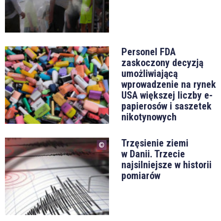
03.12 21:23
ARG — AUS (2:0)
— 65' niesamowity rajd Leo
Messiego, który w pojedynkę przeszedł całą obronę
rywali, ale jego 40-metrową akcję w ostatniej chwili
Personel FDA
zaskoczony decyzją
zatrzymał ostatni obrońca. Rzut rożny.
umożliwiającą
wprowadzenie na rynek
03.12 21:21
USA większej liczby e-
ARG — AUS (2:0)
— 58' podwójna zmiana w
papierosów i saszetek
reprezentacji Australii. Plac gry opuścili Baccus oraz
nikotynowych
McGree, a w ich miejsce weszli Hrustic i Goodwin.
Trzęsienie ziemi
03.12 21:17
w Danii. Trzecie
najsilniejsze w historii
ARG — AUS (2:0) — kompromitujący błąd
pomiarów
Australijskiego bramkarza, który zdecydował się
na drybling wokół dwójki rywali. Oczywiście
Argentyńczycy odebrali mu piłkę, którą następnie
do pustej bramki skierował Julian Alvarez.