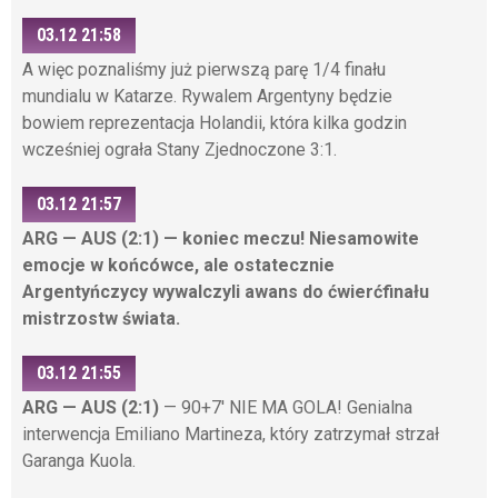
03.12 21:58
A więc poznaliśmy już pierwszą parę 1/4 finału
mundialu w Katarze. Rywalem Argentyny będzie
bowiem reprezentacja Holandii, która kilka godzin
wcześniej ograła Stany Zjednoczone 3:1.
03.12 21:57
ARG — AUS (2:1) — koniec meczu! Niesamowite
emocje w końcówce, ale ostatecznie
Argentyńczycy wywalczyli awans do ćwierćfinału
mistrzostw świata.
03.12 21:55
ARG — AUS (2:1)
— 90+7' NIE MA GOLA! Genialna
interwencja Emiliano Martineza, który zatrzymał strzał
Garanga Kuola.