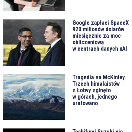
trafiło przed pole karne do Craiga Goodwina.
Piłkarz zdecydował się na strzał z dystansu, a piłka
po odbiciu od jednego z obrońców zmyliła
Google zapłaci SpaceX
bramkarza i wpadła do siatki.
920 milionów dolarów
miesięcznie za moc
03.12 21:35
obliczeniową
ARG — AUS (2:1) — 77' GOOOOOOOL! Cragi
w centrach danych xAI
Goodwing strzela gola kontaktowego!
03.12 21:34
Tragedia na McKinley.
ARG — AUS (2:0)
— 75' błąd Australijczyków mógł
Trzech himalaistów
zostać błyskawicznie wykorzystany przez rywali. W
z Łotwy zginęło
dogodnej pozycji kiepskim strzałem popisał się jednak
w górach, jednego
Tagliafico.
uratowano
03.12 21:31
ARG — AUS (2:0)
— 72' potrójną zmianę przeprowadził
natomiast Graham Arnold. Plac gry opuścili Leckie,
Toshifumi Suzuki nie