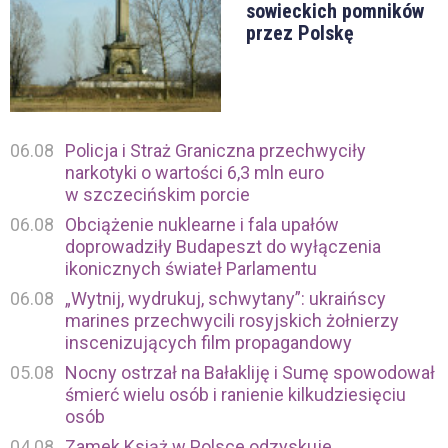
sowieckich pomników
przez Polskę
06.08
Policja i Straż Graniczna przechwyciły
narkotyki o wartości 6,3 mln euro
w szczecińskim porcie
06.08
Obciążenie nuklearne i fala upałów
doprowadziły Budapeszt do wyłączenia
ikonicznych świateł Parlamentu
06.08
„Wytnij, wydrukuj, schwytany”: ukraińscy
marines przechwycili rosyjskich żołnierzy
inscenizujących film propagandowy
05.08
Nocny ostrzał na Bałakliję i Sumę spowodował
śmierć wielu osób i ranienie kilkudziesięciu
osób
04.08
Zamek Książ w Polsce odzyskuje