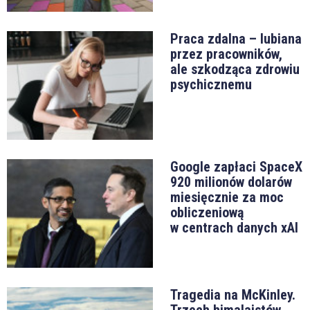
Praca zdalna – lubiana
przez pracowników,
ale szkodząca zdrowiu
psychicznemu
Google zapłaci SpaceX
920 milionów dolarów
miesięcznie za moc
obliczeniową
w centrach danych xAI
Tragedia na McKinley.
Trzech himalaistów