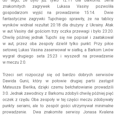
do tego, że było już tylko 12:11 dla Barkomu. Seria
znakomitych zagrywek Lukasa Vasiny pozwoliła
gospodarzom wyjść na prowadzenie 15:14. Dwie
fantastyczne zagrywki Tupchiego sprawiły, że na tablicy
wyników widniał rezultat 20:18 dla drużyny z Ukrainy. Atak
w aut Vasiny dał gościom trzy oczka przewagi i było 23:20.
Chwilę później jednak Tupchi się nie popisał i zaatakował
w aut, przez oba zespoły dzielił tylko punkt. Przy piłce
setowej Lukas Vasina zaserwował w siatkę, a Barkom Lwów
wygrał drugiego seta 25:23 i wyszedł na prowadzenie
w meczu 2:0.
Trzeci set rozpoczął się od bardzo dobrych serwisów
Dawida Gunii, który w połowie drugiej partii zastąpił
Mateusza Bieńka, dzięki czemu bełchatowianie prowadzili
3:0. Jednak zawodnicy z Barkomu zdobyli chwilę później pięć
oczek z rzędu. Oba zespoły w tej części meczu zdobywały
punkty seriami, ale to zespół gości utrzymywał minimalne
prowadzenie. Dwa znakomite serwisy Jonasa Kvalena