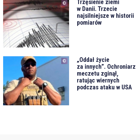
Trzęsienie ziemi
w Danii. Trzecie
najsilniejsze w historii
pomiarów
„Oddał życie
za innych”. Ochroniarz
meczetu zginął,
ratując wiernych
podczas ataku w USA