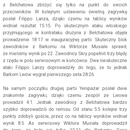
z Bełchatowa zbliżyć się tylko na punkt do swoich
przeciwników. W kolejnym ustawieniu świetną zagrywkę
posłał Filippo Lanza, dzięki czemu na tablicy wyników
widniał rezultat 15:15. Po skutecznym ataku włoskiego
przyjmującego w kontrataku drużyna z Bełchatowa objęła
prowadzenie 18:17 w inauguracyjnej partii. Skuteczny blok
zawodników z Barkomu na Wiktorze Musiale sprawił,
że mieliśmy wynik po 22. Zawodnicy Skry popełnili trzy błędy
z rzędu w polu serwisowym w końcówce. Dwa nieskuteczne
ataki Filippo Lanzy doprowadziły do tego, że to jednak
Barkom Lwów wygrał pierwszego seta 28:26.
Na samym początku drugiej partii Yenipazar posłał dwie
znakomite zagrywki, dzięki czemu zespół ze Lwowa
prowadził 4:1. Jednak zawodnicy z Bełchatowa bardzo
szybko doprowadzili do remisu. Od stanu 5:5 kolejne trzy
punkty zdobyli goście, przez co na tablicy wyników widniał
wynik 8:5. As serwisowy Wiktora Musiała doprowadził