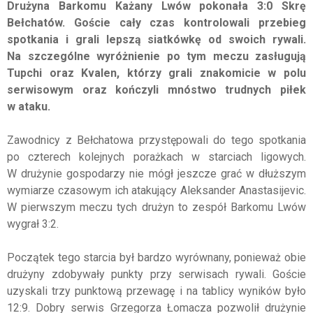
Drużyna Barkomu Każany Lwów pokonała 3:0 Skrę
Bełchatów. Goście cały czas kontrolowali przebieg
spotkania i grali lepszą siatkówkę od swoich rywali.
Na szczególne wyróżnienie po tym meczu zasługują
Tupchi oraz Kvalen, którzy grali znakomicie w polu
serwisowym oraz kończyli mnóstwo trudnych piłek
w ataku.
Zawodnicy z Bełchatowa przystępowali do tego spotkania
po czterech kolejnych porażkach w starciach ligowych.
W drużynie gospodarzy nie mógł jeszcze grać w dłuższym
wymiarze czasowym ich atakujący Aleksander Anastasijevic.
W pierwszym meczu tych drużyn to zespół Barkomu Lwów
wygrał 3:2.
Początek tego starcia był bardzo wyrównany, ponieważ obie
drużyny zdobywały punkty przy serwisach rywali. Goście
uzyskali trzy punktową przewagę i na tablicy wyników było
12:9. Dobry serwis Grzegorza Łomacza pozwolił drużynie