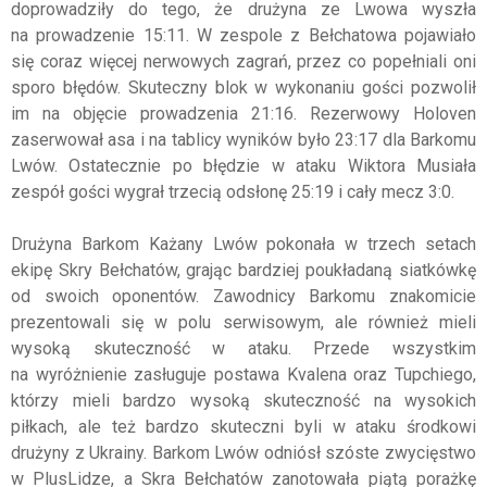
doprowadziły do tego, że drużyna ze Lwowa wyszła
na prowadzenie 15:11. W zespole z Bełchatowa pojawiało
się coraz więcej nerwowych zagrań, przez co popełniali oni
sporo błędów. Skuteczny blok w wykonaniu gości pozwolił
im na objęcie prowadzenia 21:16. Rezerwowy Holoven
zaserwował asa i na tablicy wyników było 23:17 dla Barkomu
Lwów. Ostatecznie po błędzie w ataku Wiktora Musiała
zespół gości wygrał trzecią odsłonę 25:19 i cały mecz 3:0.
Drużyna Barkom Każany Lwów pokonała w trzech setach
ekipę Skry Bełchatów, grając bardziej poukładaną siatkówkę
od swoich oponentów. Zawodnicy Barkomu znakomicie
prezentowali się w polu serwisowym, ale również mieli
wysoką skuteczność w ataku. Przede wszystkim
na wyróżnienie zasługuje postawa Kvalena oraz Tupchiego,
którzy mieli bardzo wysoką skuteczność na wysokich
piłkach, ale też bardzo skuteczni byli w ataku środkowi
drużyny z Ukrainy. Barkom Lwów odniósł szóste zwycięstwo
w PlusLidze, a Skra Bełchatów zanotowała piątą porażkę