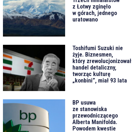
z Łotwy zginęło
w górach, jednego
uratowano
Toshifumi Suzuki nie
żyje. Biznesmen,
który zrewolucjonizował
handel detaliczny,
tworząc kulturę
„konbini”, miał 93 lata
BP usuwa
ze stanowiska
przewodniczącego
Alberta Manifolda.
Powodem kwestie