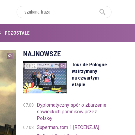
POZOSTAŁE
NAJNOWSZE
Tour de Pologne
01:32
wstrzymany
na czwartym
etapie
Dyplomatyczny spór o zburzenie
07.08
sowieckich pomników przez
Polskę
Superman, tom 1 [RECENZJA]
07.08