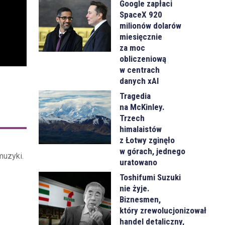
Google zapłaci
SpaceX 920
milionów dolarów
miesięcznie
za moc
obliczeniową
w centrach
danych xAI
Tragedia
na McKinley.
Trzech
himalaistów
z Łotwy zginęło
w górach, jednego
muzyki.
uratowano
Toshifumi Suzuki
nie żyje.
Biznesmen,
który zrewolucjonizował
handel detaliczny,