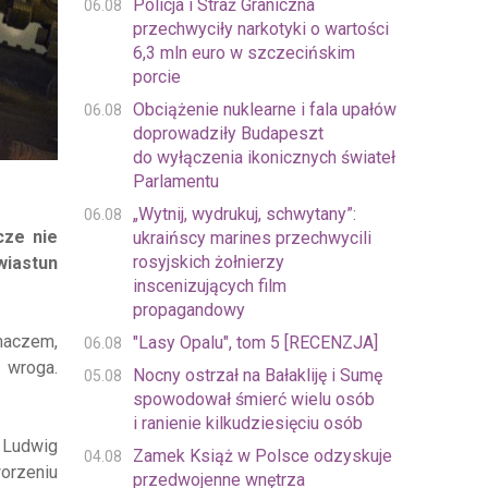
Policja i Straż Graniczna
06.08
przechwyciły narkotyki o wartości
6,3 mln euro w szczecińskim
porcie
Obciążenie nuklearne i fala upałów
06.08
doprowadziły Budapeszt
do wyłączenia ikonicznych świateł
Parlamentu
„Wytnij, wydrukuj, schwytany”:
06.08
cze nie
ukraińscy marines przechwycili
rosyjskich żołnierzy
wiastun
inscenizujących film
propagandowy
umaczem,
"Lasy Opalu", tom 5 [RECENZJA]
06.08
 wroga.
Nocny ostrzał na Bałakliję i Sumę
05.08
spowodował śmierć wielu osób
i ranienie kilkudziesięciu osób
r Ludwig
Zamek Książ w Polsce odzyskuje
04.08
worzeniu
przedwojenne wnętrza