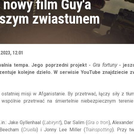
 nowy film Guy'a
rwszym zwiastunem
.2023, 12:01
walnia tempa. Jego poprzedni projekt -
Gra fortuny
- jesz
zentuje kolejne dzieło. W serwisie YouTube znajdziecie z
ostatniej misji w Afganistanie. By przetrwać, łączy siły z tł
spólnie przetrwać na śmiertelnie niebezpiecznym terenie
n.: Jake Gyllenhaal (
Labirynt
), Dar Salim (
Gra o tron
), Alexande
 Beecham (
Cruella
) i Jonny Lee Miller (
Trainspotting
). Przy t