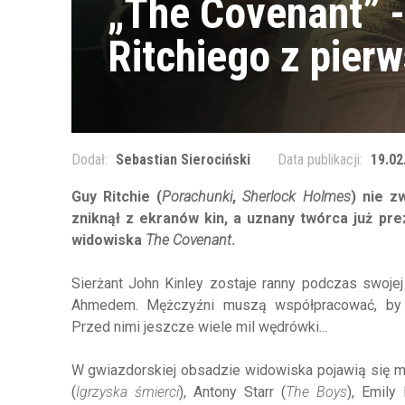
„The Covenant” -
Ritchiego z pie
Dodał:
Sebastian Sierociński
Data publikacji:
19.02
Guy Ritchie (
Porachunki
,
Sherlock
Holmes
) nie z
zniknął z ekranów kin, a uznany twórca już pre
widowiska
The Covenant
.
Sierżant John Kinley zostaje ranny podczas swojej 
Ahmedem. Mężczyźni muszą współpracować, by w
Przed nimi jeszcze wiele mil wędrówki...
W gwiazdorskiej obsadzie widowiska pojawią się m.i
(
Igrzyska śmierci
), Antony Starr (
The Boys
), Emily