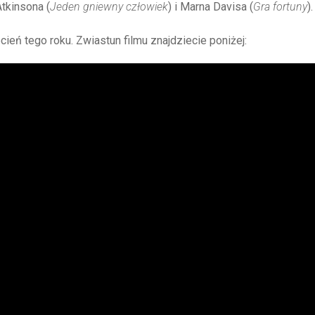
tkinsona (
Jeden gniewny człowiek
) i Marna Davisa (
Gra
fortuny
).
eń tego roku. Zwiastun filmu znajdziecie poniżej: