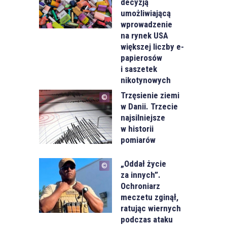
decyzją
umożliwiającą
wprowadzenie
na rynek USA
większej liczby e-
papierosów
i saszetek
nikotynowych
Trzęsienie ziemi
w Danii. Trzecie
najsilniejsze
w historii
pomiarów
„Oddał życie
za innych”.
Ochroniarz
meczetu zginął,
ratując wiernych
podczas ataku