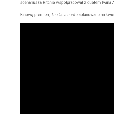
scenariusza Ritchie współpracował z duetem Ivana A
Kinową premierę
The Covenant
zaplanowano na kwieci