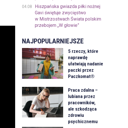
Hiszpańska gwiazda piłki nożnej
04.08
Gavi świętuje zwycięstwo
w Mistrzostwach Świata polskim
przebojem „W głowie”
NAJPOPULARNIEJSZE
5 rzeczy, które
naprawdę
ułatwiają nadanie
paczki przez
Paczkomat®
Praca zdalna –
lubiana przez
pracowników,
ale szkodząca
zdrowiu
psychicznemu