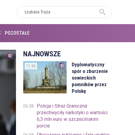
POZOSTAŁE
NAJNOWSZE
Dyplomatyczny
11:36
spór o zburzenie
sowieckich
pomników przez
Polskę
Policja i Straż Graniczna
06.08
przechwyciły narkotyki o wartości
6,3 mln euro w szczecińskim
porcie
Obciążenie nuklearne i fala upałów