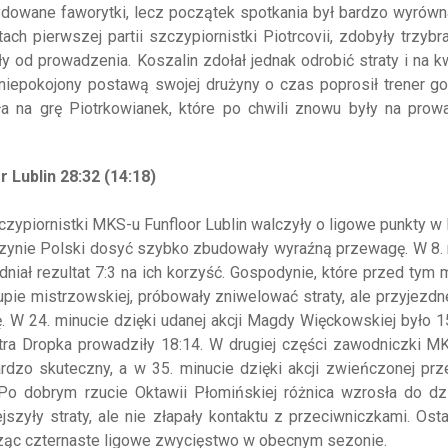
ydowane faworytki, lecz początek spotkania był bardzo wyrówn
ach pierwszej partii szczypiornistki Piotrcovii, zdobyły trzy
 od prowadzenia. Koszalin zdołał jednak odrobić straty i na 
iepokojony postawą swojej drużyny o czas poprosił trener g
a na grę Piotrkowianek, które po chwili znowu były na prowa
r Lublin 28:32 (14:18)
zypiornistki MKS-u Funfloor Lublin walczyły o ligowe punkty w 
rzynie Polski dosyć szybko zbudowały wyraźną przewagę. W 8.
widniał rezultat 7:3 na ich korzyść. Gospodynie, które przed ty
pie mistrzowskiej, próbowały zniwelować straty, ale przyjezd
 W 24. minucie dzięki udanej akcji Magdy Więckowskiej było 1
tra Dropka prowadziły 18:14. W drugiej części zawodniczki M
rdzo skuteczny, a w 35. minucie dzięki akcji zwieńczonej prz
Po dobrym rzucie Oktawii Płomińskiej różnica wzrosła do dzi
jszyły straty, ale nie złapały kontaktu z przeciwniczkami. Ost
sząc czternaste ligowe zwycięstwo w obecnym sezonie.