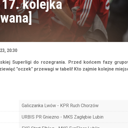
 17. kolejka
owana]
23, 20:30
ńskiej Superligi do rozegrania. Przed końcem fazy grupo
ziewięć "oczek" przewagi w tabeli! Kto zajmie kolejne miejs
Galiczanka Lwów - KPR Ruch Chorzów
URBIS PR Gniezno - MKS Zagłębie Lubin