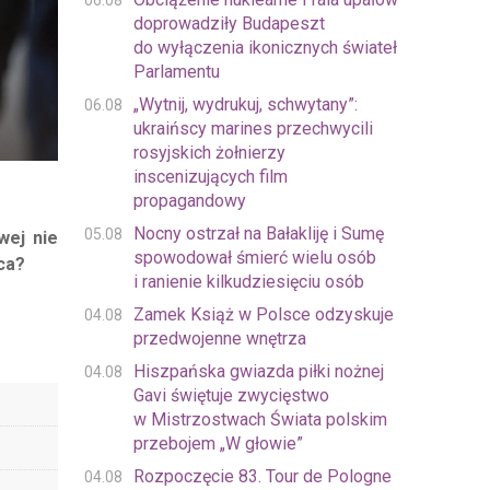
06.08
doprowadziły Budapeszt
do wyłączenia ikonicznych świateł
Parlamentu
„Wytnij, wydrukuj, schwytany”:
06.08
ukraińscy marines przechwycili
rosyjskich żołnierzy
inscenizujących film
propagandowy
Nocny ostrzał na Bałakliję i Sumę
05.08
wej nie
spowodował śmierć wielu osób
ca?
i ranienie kilkudziesięciu osób
Zamek Książ w Polsce odzyskuje
04.08
przedwojenne wnętrza
Hiszpańska gwiazda piłki nożnej
04.08
Gavi świętuje zwycięstwo
w Mistrzostwach Świata polskim
przebojem „W głowie”
Rozpoczęcie 83. Tour de Pologne
04.08