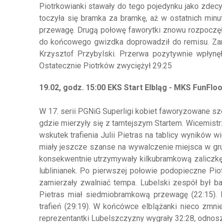
Piotrkowianki stawały do tego pojedynku jako zdec
toczyła się bramka za bramkę, aż w ostatnich minut
przewagę. Drugą połowę faworytki znowu rozpoczęły
do końcowego gwizdka doprowadził do remisu. Zan
Krzysztof Przybylski. Przerwa pozytywnie wpłynęł
Ostatecznie Piotrków zwyciężył 29:25
19.02, godz. 15:00 EKS Start Elbląg - MKS FunFloo
W 17. serii PGNiG Superligi kobiet faworyzowane szc
gdzie mierzyły się z tamtejszym Startem. Wicemist
wskutek trafienia Julii Pietras na tablicy wyników 
miały jeszcze szanse na wywalczenie miejsca w gru
konsekwentnie utrzymywały kilkubramkową zaliczkę.
lublinianek. Po pierwszej połowie podopieczne Pio
zamierzały zwalniać tempa. Lubelski zespół był ba
Pietras miał siedmiobramkową przewagę (22:15). 
trafień (29:19). W końcówce elblążanki nieco zmnie
reprezentantki Lubelszczyzny wygrały 32:28, odno