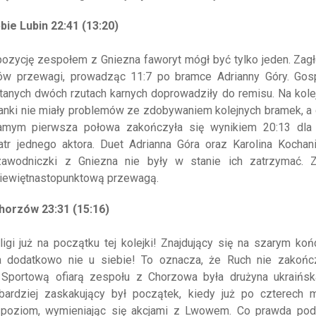
ie Lubin 22:41 (13:20)
ozycję zespołem z Gniezna faworyt mógł być tylko jeden. Zagł
ów przewagi, prowadząc 11:7 po bramce Adrianny Góry. Gos
tanych dwóch rzutach karnych doprowadziły do remisu. Na kole
nianki nie miały problemów ze zdobywaniem kolejnych bramek, a
samym pierwsza połowa zakończyła się wynikiem 20:13 dla
tr jednego aktora. Duet Adrianna Góra oraz Karolina Kochani
 zawodniczki z Gniezna nie były w stanie ich zatrzymać. Z
ziewiętnastopunktową przewagą.
horzów 23:31 (15:16)
gi już na początku tej kolejki! Znajdujący się na szarym ko
a dodatkowo nie u siebie! To oznacza, że Ruch nie zakońc
Sportową ofiarą zespołu z Chorzowa była drużyna ukraińska
ardziej zaskakujący był początek, kiedy już po czterech m
y poziom, wymieniając się akcjami z Lwowem. Co prawda pod