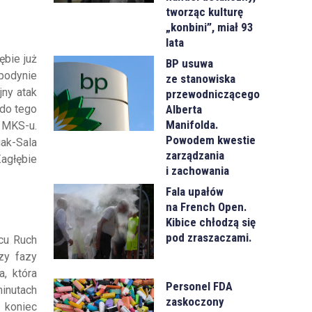
tworząc kulturę
„konbini”, miał 93
lata
ębie już
BP usuwa
podynie
ze stanowiska
jny atak
przewodniczącego
Alberta
 do tego
Manifolda.
 MKS-u.
Powodem kwestie
ak-Sala
zarządzania
agłębie
i zachowania
Fala upałów
na French Open.
Kibice chłodzą się
pod zraszaczami.
ńcu Ruch
zy fazy
, która
Personel FDA
inutach
zaskoczony
 koniec