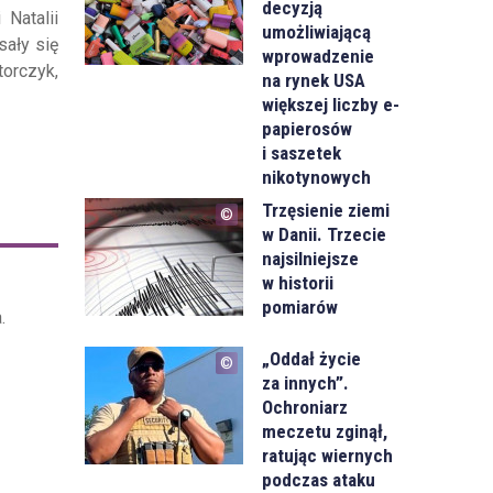
decyzją
 Natalii
umożliwiającą
sały się
wprowadzenie
orczyk,
na rynek USA
większej liczby e-
papierosów
i saszetek
nikotynowych
Trzęsienie ziemi
w Danii. Trzecie
najsilniejsze
w historii
pomiarów
.
„Oddał życie
za innych”.
Ochroniarz
meczetu zginął,
ratując wiernych
podczas ataku