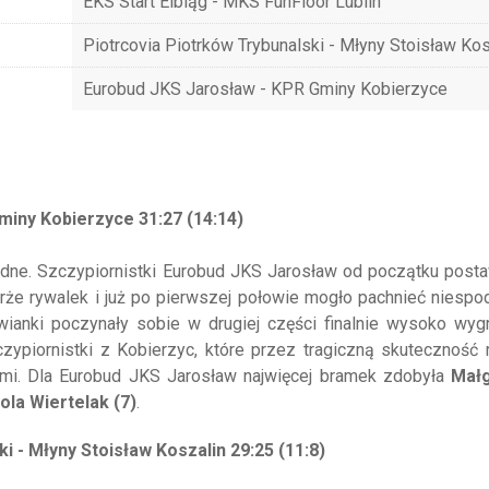
EKS Start Elbląg - MKS FunFloor Lublin
Piotrcovia Piotrków Trybunalski - Młyny Stoisław Kos
Eurobud JKS Jarosław - KPR Gminy Kobierzyce
miny Kobierzyce 31:27 (14:14)
zdne. Szczypiornistki Eurobud JKS Jarosław od początku posta
że rywalek i już po pierwszej połowie mogło pachnieć niespo
wianki poczynały sobie w drugiej części finalnie wysoko wyg
ypiornistki z Kobierzyc, które przez tragiczną skuteczność 
mi. Dla Eurobud JKS Jarosław najwięcej bramek zdobyła
Mał
ola Wiertelak (7)
.
i - Młyny Stoisław Koszalin 29:25 (11:8)