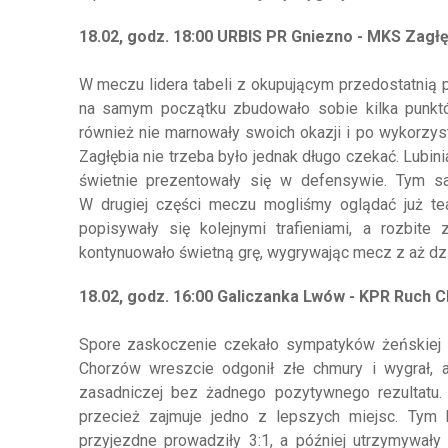
18.02, godz. 18:00 URBIS PR Gniezno - MKS Zagłęb
W meczu lidera tabeli z okupującym przedostatnią p
na samym początku zbudowało sobie kilka punkt
również nie marnowały swoich okazji i po wykorzys
Zagłębia nie trzeba było jednak długo czekać. Lubi
świetnie prezentowały się w defensywie. Tym 
W drugiej części meczu mogliśmy oglądać już tea
popisywały się kolejnymi trafieniami, a rozbite
kontynuowało świetną grę, wygrywając mecz z aż d
18.02, godz. 16:00 Galiczanka Lwów - KPR Ruch C
Spore zaskoczenie czekało sympatyków żeńskiej li
Chorzów wreszcie odgonił złe chmury i wygrał, 
zasadniczej bez żadnego pozytywnego rezultatu. 
przecież zajmuje jedno z lepszych miejsc. Tym b
przyjezdne prowadziły 3:1, a później utrzymywał