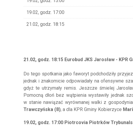
19.02, godz. 15:00
19.02, godz. 17:00
21.02, godz. 18:15
21.02, godz. 18:15 Eurobud JKS Jarosław - KPR G
Do tego spotkania jako faworyt podchodziły przyje
jednak i znakomicie odpowiadały na ofensywne szar
gdyż te utrzymały remis. Jeszcze śmielej Jarosła
Pomocną dłoń bez wątpienia wystawiły jednak szcz
w stanie nawiązać wyrównanej walki z gospodynia
Trawczyńska (8)
, a dla KPR Gminy Kobierzyce
Mari
19.02, godz. 17:00 Piotrcovia Piotrków Trybunalsk