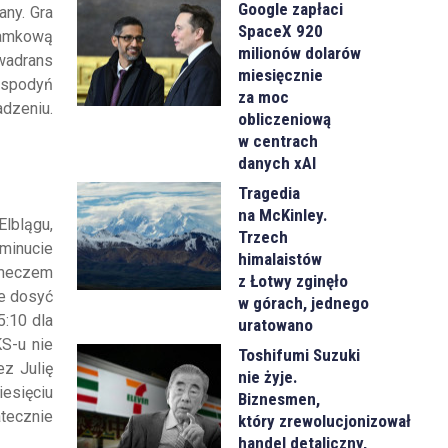
Google zapłaci
any. Gra
SpaceX 920
bramkową
milionów dolarów
kwadrans
miesięcznie
ospodyń
za moc
dzeniu.
obliczeniową
w centrach
danych xAI
Tragedia
na McKinley.
Elblągu,
Trzech
 minucie
himalaistów
m meczem
z Łotwy zginęło
ne dosyć
w górach, jednego
5:10 dla
uratowano
KS-u nie
Toshifumi Suzuki
ez Julię
nie żyje.
esięciu
Biznesmen,
atecznie
który zrewolucjonizował
handel detaliczny,