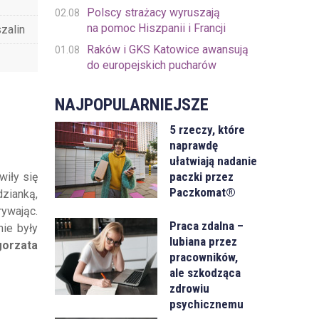
Polscy strażacy wyruszają
02.08
na pomoc Hiszpanii i Francji
zalin
Raków i GKS Katowice awansują
01.08
do europejskich pucharów
NAJPOPULARNIEJSZE
5 rzeczy, które
naprawdę
ułatwiają nadanie
paczki przez
wiły się
Paczkomat®
dzianką,
rywając.
Praca zdalna –
nie były
lubiana przez
gorzata
pracowników,
ale szkodząca
zdrowiu
psychicznemu