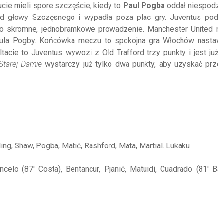
cie mieli spore szczęście, kiedy to
Paul Pogba
oddał niespod
ię od głowy Szczęsnego i wypadła poza plac gry. Juventus po
to skromne, jednobramkowe prowadzenie. Manchester United n
Paula Pogby. Końcówka meczu to spokojna gra Włochów nasta
tacie to Juventus wywozi z Old Trafford trzy punkty i jest ju
Starej Damie
wystarczy już tylko dwa punkty, aby uzyskać pr
ing, Shaw, Pogba, Matić, Rashford, Mata, Martial, Lukaku
ncelo (87' Costa), Bentancur, Pjanić, Matuidi, Cuadrado (81' Ba