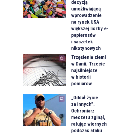
decyzją
umożliwiającą
wprowadzenie
na rynek USA
większej liczby e-
papierosów
i saszetek
nikotynowych
Trzęsienie ziemi
w Danii. Trzecie
najsilniejsze
w historii
pomiarów
„Oddał życie
za innych”.
Ochroniarz
meczetu zginął,
ratując wiernych
podczas ataku