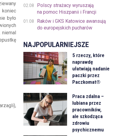
ziewany
Polscy strażacy wyruszają
02.08
d koniec
na pomoc Hiszpanii i Francji
ie było
Raków i GKS Katowice awansują
01.08
wionych
do europejskich pucharów
ż niemal
zepustkę
NAJPOPULARNIEJSZE
5 rzeczy, które
naprawdę
ułatwiają nadanie
paczki przez
Paczkomat®
Praca zdalna –
lubiana przez
rzagli),
pracowników,
ale szkodząca
zdrowiu
psychicznemu