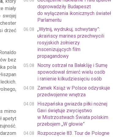
06.08
a
, który
doprowadziły Budapeszt
że miały
do wyłączenia ikonicznych świateł
 swojej
Parlamentu
chester
„Wytnij, wydrukuj, schwytany”:
06.08
si drżeć
ukraińscy marines przechwycili
rosyjskich żołnierzy
inscenizujących film
 Ronaldo
propagandowy
trów bez
Nocny ostrzał na Bałakliję i Sumę
05.08
ika pola
spowodował śmierć wielu osób
 Hiszpan
i ranienie kilkudziesięciu osób
leckich.
Zamek Książ w Polsce odzyskuje
04.08
wolnego,
przedwojenne wnętrza
Hiszpańska gwiazda piłki nożnej
04.08
Gavi świętuje zwycięstwo
tus mimo
w Mistrzostwach Świata polskim
ł apetyt
przebojem „W głowie”
zujność.
odarzom
Rozpoczęcie 83. Tour de Pologne
04.08