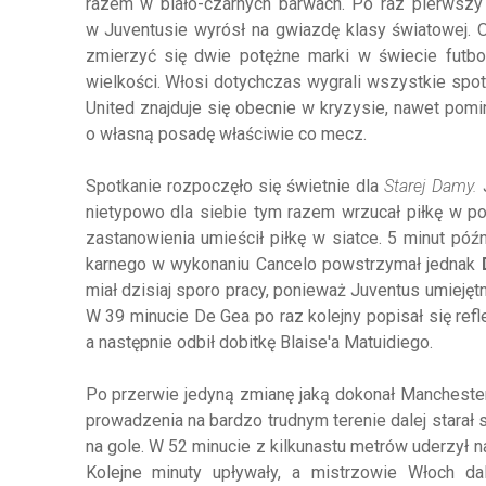
razem w biało-czarnych barwach. Po raz pierwsz
w Juventusie wyrósł na gwiazdę klasy światowej. O
zmierzyć się dwie potężne marki w świecie futbo
wielkości. Włosi dotychczas wygrali wszystkie sp
United znajduje się obecnie w kryzysie, nawet pom
o własną posadę właściwie co mecz.
Spotkanie rozpoczęło się świetnie dla
Starej Damy.
nietypowo dla siebie tym razem wrzucał piłkę w po
zastanowienia umieścił piłkę w siatce. 5 minut póź
karnego w wykonaniu Cancelo powstrzymał jednak
miał dzisiaj sporo pracy, ponieważ Juventus umiejętn
W 39 minucie De Gea po raz kolejny popisał się refl
a następnie odbił dobitkę Blaise'a Matuidiego.
Po przerwie jedyną zmianę jaką dokonał Manchester
prowadzenia na bardzo trudnym terenie dalej starał 
na gole. W 52 minucie z kilkunastu metrów uderzył n
Kolejne minuty upływały, a mistrzowie Włoch da