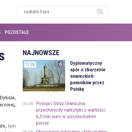
POZOSTAŁE
s
NAJNOWSZE
Dyplomatyczny
11:36
spór o zburzenie
sowieckich
pomników przez
Polskę
Dybala,
Policja i Straż Graniczna
06.08
arowej,
przechwyciły narkotyki o wartości
6,3 mln euro w szczecińskim
porcie
ldo,
tym
Obciążenie nuklearne i fala upałów