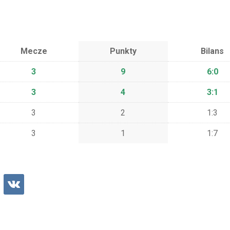
Mecze
Punkty
Bilans
3
9
6:0
3
4
3:1
3
2
1:3
3
1
1:7