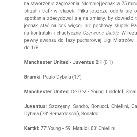
na stworzenie zagrożenia. Niemniej jednak w 75 minu
strzał i trafił w słupek. Piłka jeszcze odbiła s
spotkania zdecydował się na zmiany, by dowieźć 
jednak stać na coś więcej, niż pechowy słupek 
na kontrataki i chaotyczne
Czerwone Diabły.
W rezul
pewny awansu do fazy pucharowej Ligi Mistrzów.
do 1/8.
Manchester United - Juventus 0:1
(0:1)
Bramki:
Paulo Dybala (17')
Manchester United:
De Gea - Young, Lindelof, Small
Juventus:
Szczęsny, Sandro, Bonucci, Chiellini, Ca
Dybala (78' Bernardeschi), Ronaldo
Kartki:
77' Young
-
59' Matuidi, 83' Chiellini