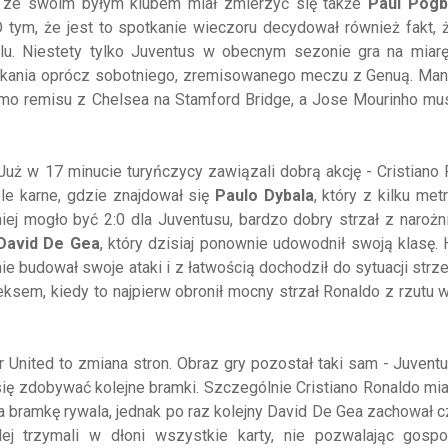
y ze swoim byłym klubem miał zmierzyć się także
Paul Pogb
 tym, że jest to spotkanie wieczoru decydował również fakt, 
lu. Niestety tylko Juventus w obecnym sezonie gra na miarę
otkania oprócz sobotniego, zremisowanego meczu z Genuą. Man
imo remisu z Chelsea na Stamford Bridge, a Jose Mourinho mu
Już w 17 minucie turyńczycy zawiązali dobrą akcję - Cristiano
le karne, gdzie znajdował się
Paulo Dybala
, który z kilku me
niej mogło być 2:0 dla Juventusu, bardzo dobry strzał z narożn
David De Gea
, który dzisiaj ponownie udowodnił swoją klasę.
ie budował swoje ataki i z łatwością dochodził do sytuacji strze
eksem, kiedy to najpierw obronił mocny strzał Ronaldo z rzutu 
 United to zmiana stron. Obraz gry pozostał taki sam - Juven
się zdobywać kolejne bramki. Szczególnie Cristiano Ronaldo mia
a bramkę rywala, jednak po raz kolejny David De Gea zachował c
lej trzymali w dłoni wszystkie karty, nie pozwalając gosp