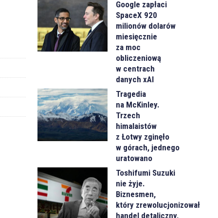
Google zapłaci
SpaceX 920
milionów dolarów
miesięcznie
za moc
obliczeniową
w centrach
danych xAI
Tragedia
na McKinley.
Trzech
himalaistów
z Łotwy zginęło
w górach, jednego
uratowano
Toshifumi Suzuki
nie żyje.
Biznesmen,
który zrewolucjonizował
handel detaliczny,